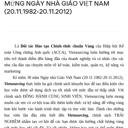
MỪNG NGÀY NHÀ GIÁO VIỆT NAM
HẤP
(20.11.1982-20.11.2012)
DẪN
–
MÙA
Là
Đối tác Đào tạo Chính thức chuẩn Vàng
của
Hiệp hội Kế
toán Công chứng Anh quốc
(ACCA), Vietsourcing luôn hướng tới mục
TRI
tiêu trở thành điểm đến hàng đầu của doanh nghiệp và cá nhân cho các
nhu cầu đào tạo chuyên môn về kế toán, kiểm toán, quản trị, kỹ năng và
ÂN
marketing
Kỉ niệm 30 năm Ngày nhà Giáo Việt Nam (20.11.1982-20.11.2012),
NHÂN
Vietsourcing
thực hiện ba gói chính sách khuyến học để tạo điều kiện cho
học viên được sử dụng dịch vụ tốt nhất với mức đầu tư thấp nhất. Với
DỊP
chính sách ĐỒNG HÀNH CÙNG SINH VIÊN, Vietsourcing luôn mong
muốn các em có cơ hội trau dồi thêm kiến thức và kỹ năng để vững vàng
CHÀO
hơn khi bước vào hành trình thực tập và tìm việc làm. Dành cho những
học viên lần đầu tiên biết đến
Vietsourcing,
chính sách TRẢI
MỪNG
NGHIỆM nhằm tạo cơ hội để các bạn được tận hưởng chất lượng vàng
với mức học phí rất đãi. Và tất nhiên, không bao giờ có thể quên được