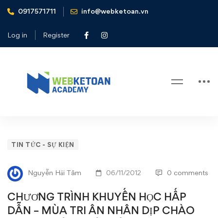
0917571711
info@webketoan.vn
Home
Tin tức - Sự kiện
CHƯƠNG TRÌNH KHUYẾN HỌC HẤP DẪN - MÙA TRI
Log in
Register
ÂN NHÂN DỊP CHÀO MỪNG NGÀY NHÀ GIÁO VIỆT
NAM (20.11.1982-20.11.2012)
Blog
CHƯƠNG
TIN TỨC - SỰ KIỆN
TRÌNH
Nguyễn Hải Tâm
06/11/2012
0 comments
KHUYẾN
CHƯƠNG TRÌNH KHUYẾN HỌC HẤP
HỌC
DẪN – MÙA TRI ÂN NHÂN DỊP CHÀO