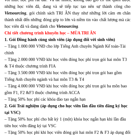
NGÀY
những học viên đã, đang và sẽ tiếp tục tạo nên sự thành công cho
Vietsourcing
, gói chính sách TRI ÂN thay như những lời cảm ơn chân
NHÀ
thành nhất đến những đóng góp to lớn và niềm tin vào chất lượng mà các
học viên đã và đang dành cho
Vietsourcing
.
GIÁO
Chi tiết chương trình khuyến học – MÙA TRI ÂN
1. Gói Đồng hành cùng sinh viên (áp dụng đối với sinh viên)
VIỆT
– Tặng 1.000.000 VNĐ cho lớp Tiếng Anh chuyên Ngành Kế toán-Tài
chính
NAM
– Tặng 2.000.000 VNĐ khi học viên đóng học phí trọn gói hai môn T3
& T4 thuộc chương trình FIA
(20.11.1982-
– Tặng 3.500.000 VNĐ khi học viên đóng học phí trọn gói bao gồm
Tiếng Anh chuyên ngành và hai môn T3 & T4
20.11.2012)
– Tặng 4.000.000 VNĐ khi học viên đóng học phí trọn gói ba môn bao
gồm F1, F2 &F3 thuộc chương trình ACCA
– Tặng 50% học phí các khóa đào tạo ngắn hạn
2. Gói Trải nghiệm (áp dụng cho học viên lần đầu tiên đăng ký học
tại VSC)
– Tặng 50% học phí cho bất kỳ 1 (một) khóa học ngắn hạn khi lần đầu
tiên học viên đăng ký tại VSC
– Tặng 50% học phí khi học viên đóng gói hai môn F2 & F3 áp dụng đối