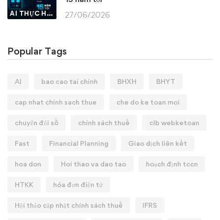
AI THỰC HÀNH
27/06/2026
Popular Tags
AI
bao cao tai chinh
BHXH
BHYT
cap nhat chinh sach thue
che do ke toan moi
chuyển đổi số
chính sách thuế
clb webketoan
Fast
Financial Planning
Giao dịch liên kết
hoa don
Hoi thao va dao tao
hoạch định tccn
HTKK
hóa đơn điện tử
Hội thảo cập nhật chính sách thuế
IFRS