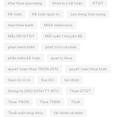
khai thue qua mang
khóa học kế toán
KTQT
Kế toán
Kế toán quản trị
Lao dong tien luong
maritime bank
MISA meInvoice
Mẫu 06/GTGT
Mỗi tuần 1 chuyên đề
phan mem htkk
phát triển cá nhân
phần mềm kế toán
quan ly thue
quyet toan thue TNCN 2012
quyet toan thue tndn
Quản lý rủi ro
Sửa đổi
tai chinh
thong tu 200/2014/TT-BTC
Thue GTGT
Thue TNCN
Thue TNDN
Thuế
Thuế xuất nhập khẩu
tài chính cá nhân