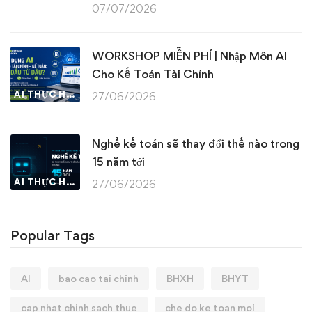
07/07/2026
WORKSHOP MIỄN PHÍ | Nhập Môn AI
Cho Kế Toán Tài Chính
AI THỰC HÀNH
27/06/2026
Nghề kế toán sẽ thay đổi thế nào trong
15 năm tới
AI THỰC HÀNH
27/06/2026
Popular Tags
AI
bao cao tai chinh
BHXH
BHYT
cap nhat chinh sach thue
che do ke toan moi