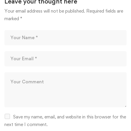
Leave your thought here
Your email address will not be published.
Required fields are
marked
*
Save my name, email, and website in this browser for the
next time I comment.