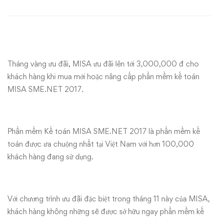
phần
mềm
kế
toán
Tháng vàng ưu đãi, MISA ưu đãi lên tới 3,000,000 đ cho
khách hàng khi mua mới hoặc nâng cấp phần mềm kế toán
Misa
MISA SME.NET 2017.
với
mức
Phần mềm Kế toán MISA SME.NET 2017 là phần mềm kế
toán được ưa chuộng nhất tại Việt Nam với hơn 100,000
giá
khách hàng đang sử dụng.
cực
hấp
Với chương trình ưu đãi đặc biệt trong tháng 11 này của MISA,
khách hàng không những sẽ được sở hữu ngay phần mềm kế