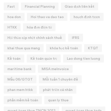
Fast
Financial Planning
Giao dịch liên kết
hoa don
Hoi thao va dao tao
hoạch định tccn
HTKK
hóa đơn điện tử
Hội thảo cập nhật chính sách thuế
IFRS
khai thue qua mang
khóa học kế toán
KTQT
Kế toán
Kế toán quản trị
Lao dong tien luong
maritime bank
MISA meInvoice
Mẫu 06/GTGT
Mỗi tuần 1 chuyên đề
phan mem htkk
phát triển cá nhân
phần mềm kế toán
quan ly thue
quyet toan thue TNCN 2012
quyet toan thue tndn