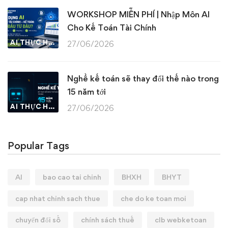
WORKSHOP MIỄN PHÍ | Nhập Môn AI
Cho Kế Toán Tài Chính
AI THỰC HÀNH
27/06/2026
Nghề kế toán sẽ thay đổi thế nào trong
15 năm tới
AI THỰC HÀNH
27/06/2026
Popular Tags
AI
bao cao tai chinh
BHXH
BHYT
cap nhat chinh sach thue
che do ke toan moi
chuyển đổi số
chính sách thuế
clb webketoan