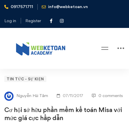
0917571711
info@webketoan.vn
Home
Tin tức - Sự kiện
Cơ hội sở hữu phần mềm kế toán Misa với mức giá cực hấp
Log in
Register
dẫn
Blog
Cơ
TIN TỨC - SỰ KIỆN
hội
Nguyễn Hải Tâm
07/11/2017
0 comments
sở
Cơ hội sở hữu phần mềm kế toán Misa với
hữu
mức giá cực hấp dẫn