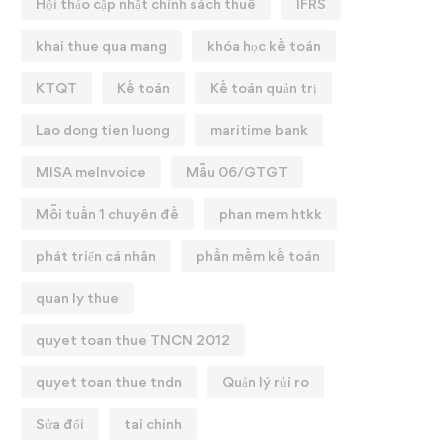
Hội thảo cập nhật chính sách thuế
IFRS
khai thue qua mang
khóa học kế toán
KTQT
Kế toán
Kế toán quản trị
Lao dong tien luong
maritime bank
MISA meInvoice
Mẫu 06/GTGT
Mỗi tuần 1 chuyên đề
phan mem htkk
phát triển cá nhân
phần mềm kế toán
quan ly thue
quyet toan thue TNCN 2012
quyet toan thue tndn
Quản lý rủi ro
Sửa đổi
tai chinh