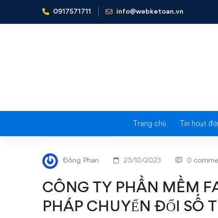
0917571711
info@webketoan.vn
Home
Tin tức - Sự kiện
CÔNG TY PHẦN MỀM FAST 
Trang chủ
Tin hoạt độ
CÔNG
TIN TỨC - SỰ KIỆN
TY
Đông Phan
23/10/2023
0 comme
PHẦN
CÔNG TY PHẦN MỀM FA
MỀM
PHÁP CHUYỂN ĐỔI SỐ T