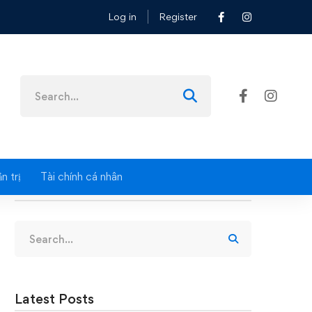
Log in
Register
Search
for:
n trị
Tài chính cá nhân
Search
Search
for:
Latest Posts