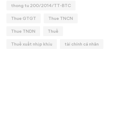
thong tu 200/2014/TT-BTC
Thue GTGT
Thue TNCN
Thue TNDN
Thuế
Thuế xuất nhập khẩu
tài chính cá nhân