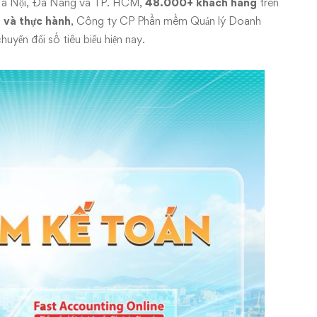
 Hà Nội, Đà Nẵng và TP. HCM,
48.000+ khách hàng
trên
p và thực hành
, Công ty CP Phần mềm Quản lý Doanh
uyển đổi số tiêu biểu hiện nay.