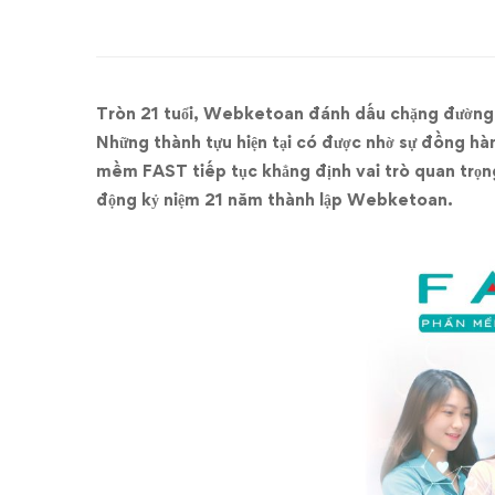
FAST
–
NHÀ
Tròn 21 tuổi, Webketoan đánh dấu chặng đường p
CUNG
Những thành tựu hiện tại có được nhờ sự đồng hà
mềm FAST tiếp tục khẳng định vai trò quan trọng
CẤP
động kỷ niệm 21 năm thành lập Webketoan.
GIẢI
PHÁP
CHUYỂN
ĐỔI
SỐ