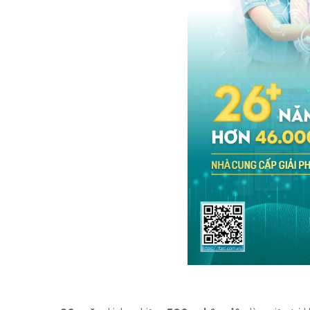
TIÊU
BIỂU