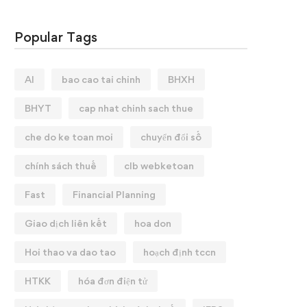
Popular Tags
AI
bao cao tai chinh
BHXH
BHYT
cap nhat chinh sach thue
che do ke toan moi
chuyển đổi số
chính sách thuế
clb webketoan
Fast
Financial Planning
Giao dịch liên kết
hoa don
Hoi thao va dao tao
hoạch định tccn
HTKK
hóa đơn điện tử