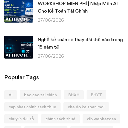
WORKSHOP MIỄN PHÍ | Nhập Môn AI
Cho Kế Toán Tài Chính
AI THỰC HÀNH
27/06/2026
Nghề kế toán sẽ thay đổi thế nào trong
15 năm tới
AI THỰC HÀNH
27/06/2026
Popular Tags
AI
bao cao tai chinh
BHXH
BHYT
cap nhat chinh sach thue
che do ke toan moi
chuyển đổi số
chính sách thuế
clb webketoan