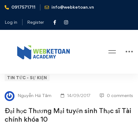
0917571711
info@webketoan.vn
Home
Tin tức - Sự kiện
Đại học Thương Mại tuyển sinh Thạc sĩ Tài chính khóa 10
Log in
Register
Blog
Đại
TIN TỨC - SỰ KIỆN
học
Nguyễn Hải Tâm
14/09/2017
0 comments
Thương
Đại học Thương Mại tuyển sinh Thạc sĩ Tài
Mại
chính khóa 10
tuyển