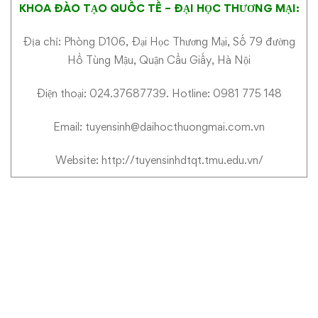
KHOA ĐÀO TẠO QUỐC TẾ – ĐẠI HỌC THƯƠNG MẠI:
Địa chỉ: Phòng D106, Đại Học Thương Mại, Số 79 đường
Hồ Tùng Mậu, Quận Cầu Giấy, Hà Nội
Điện thoại: 024.37687739. Hotline: 0981 775 148
Email: tuyensinh@daihocthuongmai.com.vn
Website:
http://tuyensinhdtqt.tmu.edu.vn/