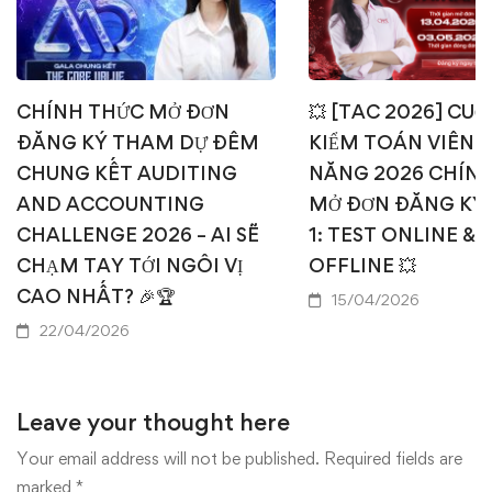
CHÍNH THỨC MỞ ĐƠN
💥 [TAC 2026] CUỘ
ĐĂNG KÝ THAM DỰ ĐÊM
KIỂM TOÁN VIÊN T
CHUNG KẾT AUDITING
NĂNG 2026 CHÍN
AND ACCOUNTING
MỞ ĐƠN ĐĂNG KÝ
CHALLENGE 2026 – AI SẼ
1: TEST ONLINE & 
CHẠM TAY TỚI NGÔI VỊ
OFFLINE 💥
CAO NHẤT? 🎉🏆
15/04/2026
22/04/2026
Leave your thought here
Your email address will not be published.
Required fields are
marked
*