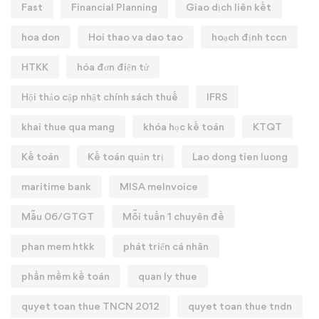
Fast
Financial Planning
Giao dịch liên kết
hoa don
Hoi thao va dao tao
hoạch định tccn
HTKK
hóa đơn điện tử
Hội thảo cập nhật chính sách thuế
IFRS
khai thue qua mang
khóa học kế toán
KTQT
Kế toán
Kế toán quản trị
Lao dong tien luong
maritime bank
MISA meInvoice
Mẫu 06/GTGT
Mỗi tuần 1 chuyên đề
phan mem htkk
phát triển cá nhân
phần mềm kế toán
quan ly thue
quyet toan thue TNCN 2012
quyet toan thue tndn