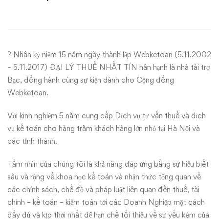
Công
ty
TNHH
? Nhân kỷ niệm 15 năm ngày thành lập Webketoan (5.11.2002
Dịch
– 5.11.2017) ĐẠI LÝ THUẾ NHẤT TÍN hân hạnh là nhà tài trợ
Bạc, đồng hành cùng sự kiện dành cho Cộng đồng
vụ
Webketoan.
Nhất
Với kinh nghiệm 5 năm cung cấp Dịch vụ tư vấn thuế và dịch
Tín
vụ kế toán cho hàng trăm khách hàng lớn nhỏ tại Hà Nội và
các tỉnh thành.
–
Tầm nhìn của chúng tôi là khả năng đáp ứng bằng sự hiểu biết
Nhà
sâu và rộng về khoa học kế toán và nhận thức tổng quan về
các chính sách, chế độ và pháp luật liên quan đến thuế, tài
tài
chính – kế toán – kiểm toán tới các Doanh Nghiệp một cách
đầy đủ và kịp thời nhất để hạn chế tối thiểu về sự yếu kém của