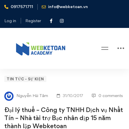
0917571711
info@webketoan.vn
Home
Tin tức - Sự kiện
Đại lý thuế - Công ty TNHH Dịch vụ Nhất Tín - Nhà tài trợ
Log in
Register
Bạc nhân dịp 15 năm thành lập Webketoan
Blog
Đại
TIN TỨC - SỰ KIỆN
lý
Nguyễn Hải Tâm
31/10/2017
0 comments
thuế
Đại lý thuế – Công ty TNHH Dịch vụ Nhất
–
Tín – Nhà tài trợ Bạc nhân dịp 15 năm
thành lập Webketoan