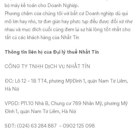
trợ
bộ máy kế toán cho Doanh Nghiệp.
Bạc
Phương châm của chúng tôi với bất cứ Doanh nghiệp dù qui
mô lớn hay nhỏ, từ đơn giản hay phức tạp đều được đối xử như
nhân
nhau và mục đích cuối cùng đem lại sự hài lòng tốt nhất cho
tất cả các khách hàng của Nhất Tín
dịp
15
Thông tin liên hệ của Đại lý thuế Nhất Tín
năm
CÔNG TY TNHH DỊCH VỤ NHẤT TÍN
thành
ĐC: Lô 12 – 1B TT4, phường MỹĐình 1, quận Nam Từ Liêm,
Hà Nội
lập
VPGD: P11.10 Nhà B, Chung cư 789 Nhân Mỹ, phường Mỹ
Webketoan
Đình 1, quận Nam Từ Liêm, Hà Nội
SĐT: (024) 63 284 887 – 0902 125 098