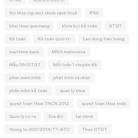
Hội thảo cập nhật chính sách thuế
IFRS
khai thue qua mang
khóa học kế toán
KTQT
Kế toán
Kế toán quản trị
Lao dong tien luong
maritime bank
MISA meInvoice
Mẫu 06/GTGT
Mỗi tuần 1 chuyên đề
phan mem htkk
phát triển cá nhân
phần mềm kế toán
quan ly thue
quyet toan thue TNCN 2012
quyet toan thue tndn
Quản lý rủi ro
Sửa đổi
tai chinh
thong tu 200/2014/TT-BTC
Thue GTGT