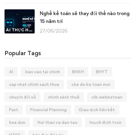
Nghề kế toán sẽ thay đổi thế nào trong
15 năm tới
AI THỰC HÀNH
27/06/2026
Popular Tags
AI
bao cao tai chinh
BHXH
BHYT
cap nhat chinh sach thue
che do ke toan moi
chuyển đổi số
chính sách thuế
clb webketoan
Fast
Financial Planning
Giao dịch liên kết
hoa don
Hoi thao va dao tao
hoạch định tccn
HTKK
hóa đơn điện tử