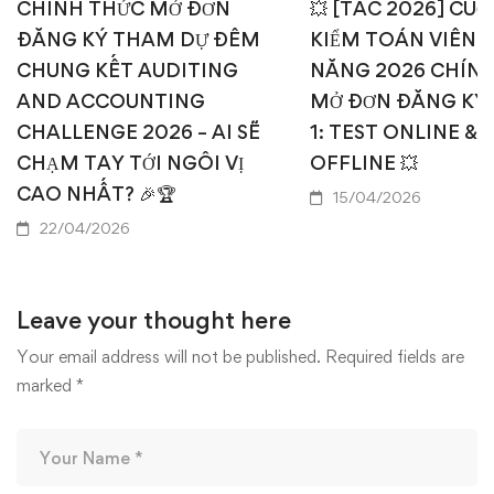
CHÍNH THỨC MỞ ĐƠN
💥 [TAC 2026] CUỘ
ĐĂNG KÝ THAM DỰ ĐÊM
KIỂM TOÁN VIÊN T
CHUNG KẾT AUDITING
NĂNG 2026 CHÍN
AND ACCOUNTING
MỞ ĐƠN ĐĂNG KÝ
CHALLENGE 2026 – AI SẼ
1: TEST ONLINE & 
CHẠM TAY TỚI NGÔI VỊ
OFFLINE 💥
CAO NHẤT? 🎉🏆
15/04/2026
22/04/2026
Leave your thought here
Your email address will not be published.
Required fields are
marked
*