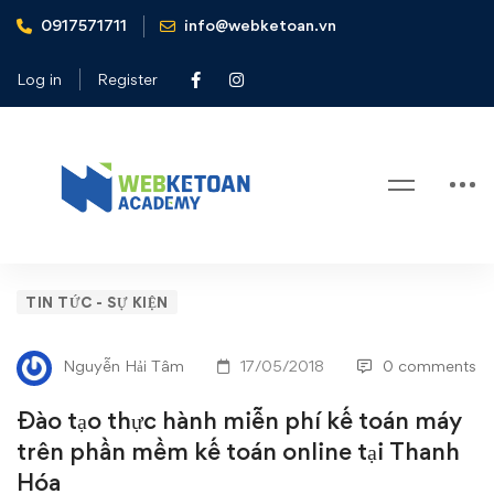
0917571711
info@webketoan.vn
Home
Tin tức - Sự kiện
Đào tạo thực hành miễn phí kế toán máy trên phần mềm kế
Log in
Register
toán online tại Thanh Hóa
Blog
Đào
TIN TỨC - SỰ KIỆN
tạo
Nguyễn Hải Tâm
17/05/2018
0 comments
thực
Đào tạo thực hành miễn phí kế toán máy
hành
trên phần mềm kế toán online tại Thanh
Hóa