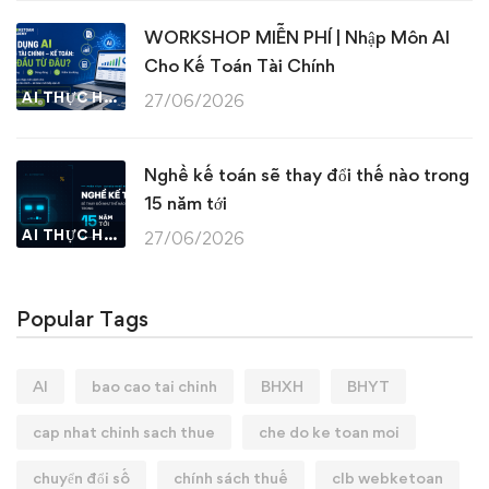
WORKSHOP MIỄN PHÍ | Nhập Môn AI
Cho Kế Toán Tài Chính
AI THỰC HÀNH
27/06/2026
Nghề kế toán sẽ thay đổi thế nào trong
15 năm tới
AI THỰC HÀNH
27/06/2026
Popular Tags
AI
bao cao tai chinh
BHXH
BHYT
cap nhat chinh sach thue
che do ke toan moi
chuyển đổi số
chính sách thuế
clb webketoan