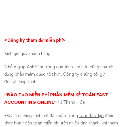
miễn
phí
kế
toán
<Đăng ký tham dự miễn phí>
máy
Kính gửi quý khách hàng,
trên
Nhằm giúp Anh/Chị trong quá trình tìm hiểu cũng như sử
dụng phần mềm được tốt hơn, Công ty chúng tôi gửi
phần
đến chương trình:
mềm
“
ĐÀO TẠO MIỄN PHÍ PHẦN MỀM KẾ TOÁN FAST
kế
ACCOUNTING ONLINE
“
tại Thanh Hóa
toán
Đây là chương trình mở đầu nằm trong
tour đào tạo
được
thực hiện hoàn toàn miễn phí trên nhiều tỉnh thành, khi tham