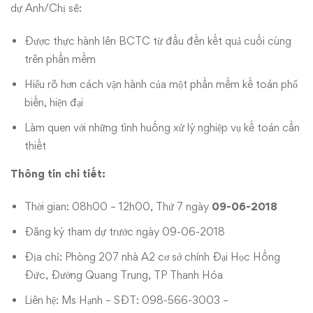
online
dự Anh/Chị sẽ:
tại
Được thực hành lên BCTC từ đầu đến kết quả cuối cùng
Thanh
trên phần mềm
Hiểu rõ hơn cách vận hành của một phần mềm kế toán phổ
Hóa
biến, hiện đại
Làm quen với những tình huống xử lý nghiệp vụ kế toán cần
thiết
Thông tin chi tiết:
Thời gian: 08h00 – 12h00, Thứ 7 ngày
09-06-2018
Đăng ký tham dự trước ngày 09-06-2018
Địa chỉ: Phòng 207 nhà A2 cơ sở chính Đại Học Hồng
Đức, Đường Quang Trung, TP Thanh Hóa
Liên hệ: Ms Hạnh – SĐT: 098-566-3003 –