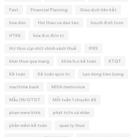
Fast
Financial Planning
Giao dịch liên kết
hoa don
Hoi thao va dao tao
hoạch định tccn
HTKK
hóa đơn điện tử
Hội thảo cập nhật chính sách thuế
IFRS
khai thue qua mang
khóa học kế toán
KTQT
Kế toán
Kế toán quản trị
Lao dong tien luong
maritime bank
MISA meInvoice
Mẫu 06/GTGT
Mỗi tuần 1 chuyên đề
phan mem htkk
phát triển cá nhân
phần mềm kế toán
quan ly thue