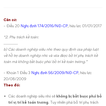
sẽ
được
Căn cứ:
miễn
– Điều 20
Nghị định 174/2016/NĐ-CP
, hiệu lực 01/01/2017
chức
“2. Phụ trách kế toán:
danh
……………
b) Các doanh nghiệp siêu nhỏ theo quy định của pháp luật
kế
về hỗ trợ doanh nghiệp nhỏ và vừa được bố trí phụ trách kế
toán mà không bắt buộc phải bố trí kế toán trưởng.”
toán
trưởng
– Khoản 1 Điều 3
Nghị định 56/2009/NĐ-CP
, hiệu lực
20/08/2009
Theo đó:
Các doanh nghiệp siêu nhỏ sẽ
không bị bắt buộc phải bố
trí vị trí kế toán trưởng
. Tuy nhiên phải bố trí phụ trách