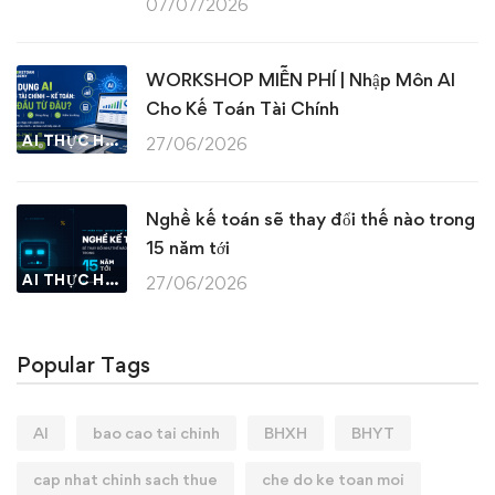
07/07/2026
WORKSHOP MIỄN PHÍ | Nhập Môn AI
Cho Kế Toán Tài Chính
AI THỰC HÀNH
27/06/2026
Nghề kế toán sẽ thay đổi thế nào trong
15 năm tới
AI THỰC HÀNH
27/06/2026
Popular Tags
AI
bao cao tai chinh
BHXH
BHYT
cap nhat chinh sach thue
che do ke toan moi