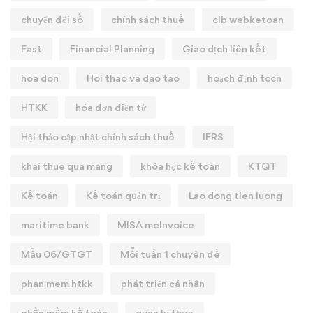
chuyển đổi số
chính sách thuế
clb webketoan
Fast
Financial Planning
Giao dịch liên kết
hoa don
Hoi thao va dao tao
hoạch định tccn
HTKK
hóa đơn điện tử
Hội thảo cập nhật chính sách thuế
IFRS
khai thue qua mang
khóa học kế toán
KTQT
Kế toán
Kế toán quản trị
Lao dong tien luong
maritime bank
MISA meInvoice
Mẫu 06/GTGT
Mỗi tuần 1 chuyên đề
phan mem htkk
phát triển cá nhân
phần mềm kế toán
quan ly thue