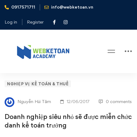
0917571711
info@webketoan.vn
Home
Nghiệp vụ Kế toán & Thuế
Doanh nghiệp siêu nhỏ sẽ được miễn chức danh kế toán
Log in
Register
trưởng
Blog
Doanh
NGHIỆP VỤ KẾ TOÁN & THUẾ
nghiệp
Nguyễn Hải Tâm
12/06/2017
0 comments
siêu
Doanh nghiệp siêu nhỏ sẽ được miễn chức
nhỏ
danh kế toán trưởng