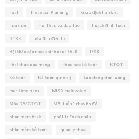
Fast
Financial Planning
Giao dịch liên kết
hoa don
Hoi thao va dao tao
hoạch định tccn
HTKK
hóa đơn điện tử
Hội thảo cập nhật chính sách thuế
IFRS
khai thue qua mang
khóa học kế toán
KTQT
Kế toán
Kế toán quản trị
Lao dong tien luong
maritime bank
MISA meInvoice
Mẫu 06/GTGT
Mỗi tuần 1 chuyên đề
phan mem htkk
phát triển cá nhân
phần mềm kế toán
quan ly thue