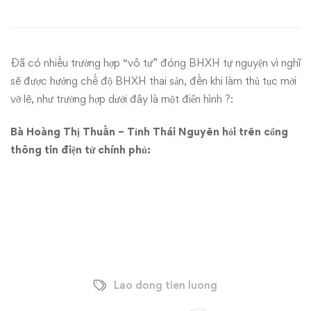
có
được
Đã có nhiều trường hợp “vô tư” đóng BHXH tự nguyện vì nghĩ
hưởng
sẽ được hưởng chế độ BHXH thai sản, đến khi làm thủ tục mới
vỡ lẽ, như trường hợp dưới đây là một điển hình ?:
chế
Bà Hoàng Thị Thuấn – Tỉnh Thái Nguyên hỏi trên cổng
độ
thông tin điện tử chính phủ:
thai
sản
Lao dong tien luong