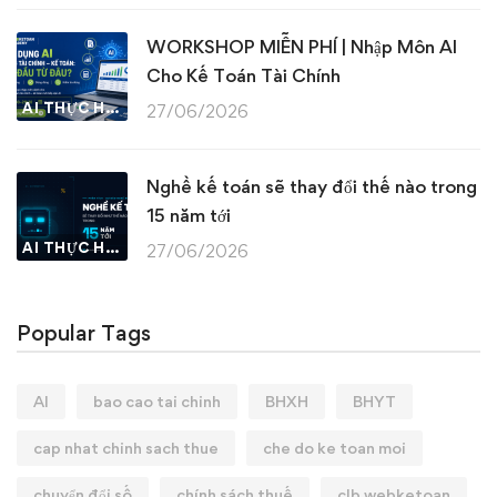
WORKSHOP MIỄN PHÍ | Nhập Môn AI
Cho Kế Toán Tài Chính
AI THỰC HÀNH
27/06/2026
Nghề kế toán sẽ thay đổi thế nào trong
15 năm tới
AI THỰC HÀNH
27/06/2026
Popular Tags
AI
bao cao tai chinh
BHXH
BHYT
cap nhat chinh sach thue
che do ke toan moi
chuyển đổi số
chính sách thuế
clb webketoan