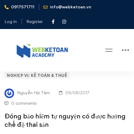
0917571711
info@webketoan.vn
Home
Nghiệp vụ Kế toán & Thuế
Đóng bảo hiểm tự nguyện có được hưởng chế độ thai sản
Log in
Register
Blog
Đóng
NGHIỆP VỤ KẾ TOÁN & THUẾ
bảo
Nguyễn Hải Tâm
09/08/2017
hiểm
0 comments
tự
Đóng bảo hiểm tự nguyện có được hưởng
chế độ thai sản
nguyện