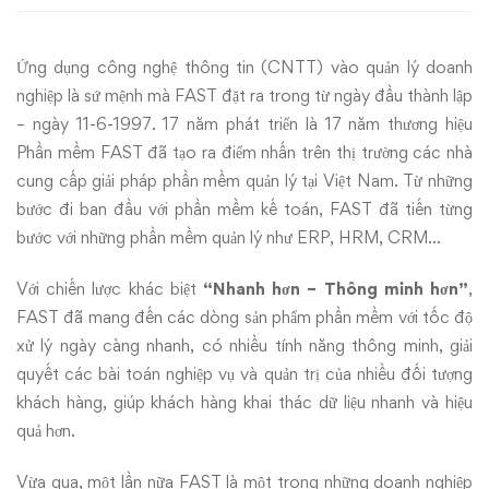
cấp
Ứng dụng công nghệ thông tin (CNTT) vào quản lý doanh
giải
nghiệp là sứ mệnh mà FAST đặt ra trong từ ngày đầu thành lập
pháp
– ngày 11-6-1997. 17 năm phát triển là 17 năm thương hiệu
Phần mềm FAST đã tạo ra điểm nhấn trên thị trường các nhà
quản
cung cấp giải pháp phần mềm quản lý tại Việt Nam. Từ những
bước đi ban đầu với phần mềm kế toán, FAST đã tiến từng
trị
bước với những phần mềm quản lý như ERP, HRM, CRM…
tại
Với chiến lược khác biệt
“Nhanh hơn – Thông minh hơn”
,
Việt
FAST đã mang đến các dòng sản phẩm phần mềm với tốc độ
xử lý ngày càng nhanh, có nhiều tính năng thông minh, giải
Nam
quyết các bài toán nghiệp vụ và quản trị của nhiều đối tượng
khách hàng, giúp khách hàng khai thác dữ liệu nhanh và hiệu
quả hơn.
Vừa qua, một lần nữa FAST là một trong những doanh nghiệp