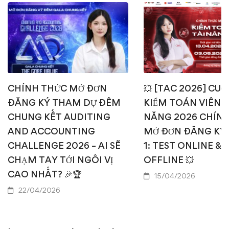
CHÍNH THỨC MỞ ĐƠN
💥 [TAC 2026] CUỘ
ĐĂNG KÝ THAM DỰ ĐÊM
KIỂM TOÁN VIÊN T
CHUNG KẾT AUDITING
NĂNG 2026 CHÍN
AND ACCOUNTING
MỞ ĐƠN ĐĂNG KÝ
CHALLENGE 2026 – AI SẼ
1: TEST ONLINE & 
CHẠM TAY TỚI NGÔI VỊ
OFFLINE 💥
CAO NHẤT? 🎉🏆
15/04/2026
22/04/2026