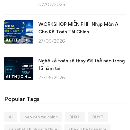
07/07/2026
WORKSHOP MIỄN PHÍ | Nhập Môn AI
Cho Kế Toán Tài Chính
AI THỰC HÀNH
27/06/2026
Nghề kế toán sẽ thay đổi thế nào trong
15 năm tới
AI THỰC HÀNH
27/06/2026
Popular Tags
AI
bao cao tai chinh
BHXH
BHYT
cap nhat chinh sach thue
che do ke toan moi