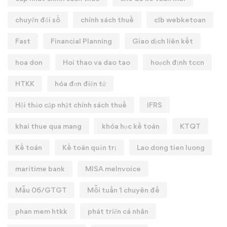
chuyển đổi số
chính sách thuế
clb webketoan
Fast
Financial Planning
Giao dịch liên kết
hoa don
Hoi thao va dao tao
hoạch định tccn
HTKK
hóa đơn điện tử
Hội thảo cập nhật chính sách thuế
IFRS
khai thue qua mang
khóa học kế toán
KTQT
Kế toán
Kế toán quản trị
Lao dong tien luong
maritime bank
MISA meInvoice
Mẫu 06/GTGT
Mỗi tuần 1 chuyên đề
phan mem htkk
phát triển cá nhân