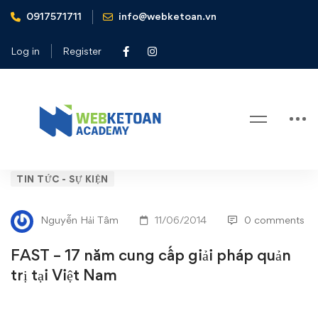
0917571711
info@webketoan.vn
Home
Tin tức - Sự kiện
FAST - 17 năm cung cấp giải pháp quản trị tại Việt Nam
Log in
Register
Blog
FAST
TIN TỨC - SỰ KIỆN
–
Nguyễn Hải Tâm
11/06/2014
0 comments
17
FAST – 17 năm cung cấp giải pháp quản
năm
trị tại Việt Nam
cung