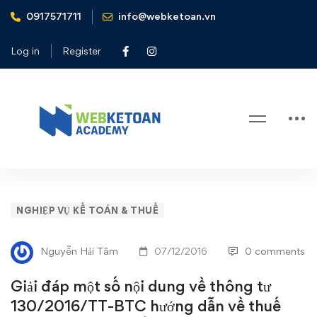
0917571711
info@webketoan.vn
Home
Nghiệp vụ Kế toán & Thuế
Giải đáp một số nội dung về thông tư 130/2016/TT-BTC
Log in
Register
hướng dẫn về thuế GTGT, quản lý thuế, hóa đơn - Tổng cục
thuế
Blog
Giải
NGHIỆP VỤ KẾ TOÁN & THUẾ
đáp
Nguyễn Hải Tâm
07/12/2016
0 comments
một
Giải đáp một số nội dung về thông tư
số
130/2016/TT-BTC hướng dẫn về thuế