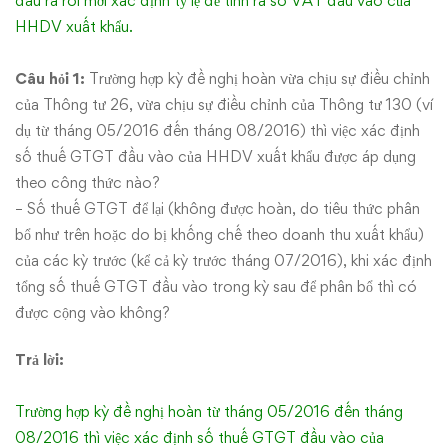
đầu ra rồi mới xác định tỷ lệ để tính ra số VAT đầu vào của
thuế
HHDV xuất khẩu.
Câu hỏi 1:
Trường hợp kỳ đề nghị hoàn vừa chịu sự điều chỉnh
của Thông tư 26, vừa chịu sự điều chỉnh của Thông tư 130 (ví
dụ từ tháng 05/2016 đến tháng 08/2016) thì việc xác định
số thuế GTGT đầu vào của HHDV xuất khẩu được áp dụng
theo công thức nào?
– Số thuế GTGT để lại (không được hoàn, do tiêu thức phân
bổ như trên hoặc do bị khống chế theo doanh thu xuất khẩu)
của các kỳ trước (kể cả kỳ trước tháng 07/2016), khi xác định
tổng số thuế GTGT đầu vào trong kỳ sau để phân bổ thì có
được cộng vào không?
Trả lời:
Trường hợp kỳ đề nghị hoàn từ tháng 05/2016 đến tháng
08/2016 thì việc xác định số thuế GTGT đầu vào của