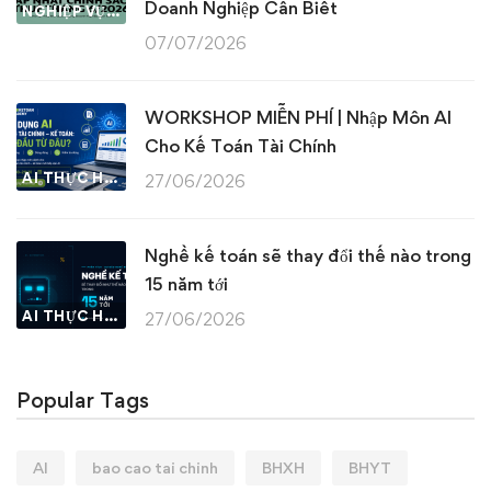
Doanh Nghiệp Cần Biết
NGHIỆP VỤ KẾ TOÁN & THUẾ
07/07/2026
WORKSHOP MIỄN PHÍ | Nhập Môn AI
Cho Kế Toán Tài Chính
AI THỰC HÀNH
27/06/2026
Nghề kế toán sẽ thay đổi thế nào trong
15 năm tới
AI THỰC HÀNH
27/06/2026
Popular Tags
AI
bao cao tai chinh
BHXH
BHYT