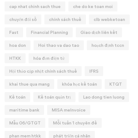
cap nhat chinh sach thue
che do ke toan moi
chuyển đổi số
chính sách thuế
clb webketoan
Fast
Financial Planning
Giao dịch liên kết
hoa don
Hoi thao va dao tao
hoạch định tccn
HTKK
hóa đơn điện tử
Hội thảo cập nhật chính sách thuế
IFRS
khai thue qua mang
khóa học kế toán
KTQT
Kế toán
Kế toán quản trị
Lao dong tien luong
maritime bank
MISA meInvoice
Mẫu 06/GTGT
Mỗi tuần 1 chuyên đề
phan mem htkk
phát triển cá nhân