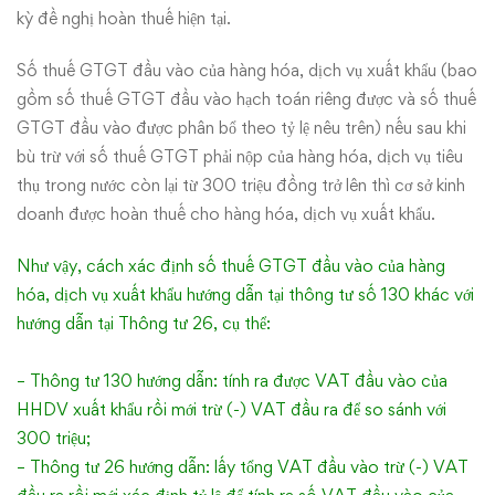
thuế
kỳ đề nghị hoàn thuế hiện tại.
GTGT,
Số thuế GTGT đầu vào của hàng hóa, dịch vụ xuất khẩu (bao
gồm số thuế GTGT đầu vào hạch toán riêng được và số thuế
quản
GTGT đầu vào được phân bổ theo tỷ lệ nêu trên) nếu sau khi
bù trừ với số thuế GTGT phải nộp của hàng hóa, dịch vụ tiêu
lý
thụ trong nước còn lại từ 300 triệu đồng trở lên thì cơ sở kinh
thuế,
doanh được hoàn thuế cho hàng hóa, dịch vụ xuất khẩu.
hóa
Như vậy, cách xác định số thuế GTGT đầu vào của hàng
hóa, dịch vụ xuất khẩu hướng dẫn tại thông tư số 130 khác với
đơn
hướng dẫn tại Thông tư 26, cụ thể:
–
– Thông tư 130 hướng dẫn: tính ra được VAT đầu vào của
Tổng
HHDV xuất khẩu rồi mới trừ (-) VAT đầu ra để so sánh với
300 triệu;
cục
– Thông tư 26 hướng dẫn: lấy tổng VAT đầu vào trừ (-) VAT