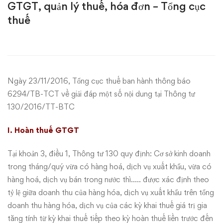
GTGT, quản lý thuế, hóa đơn – Tổng cục
nội
thuế
dung
về
thông
Ngày 23/11/2016, Tổng cục thuế ban hành thông báo
6294/TB-TCT về giải đáp một số nội dung tại Thông tư
tư
130/2016/TT-BTC
130/2016/TT-
I. Hoàn thuế GTGT
BTC
Tại khoản 3, điều 1, Thông tư 130 quy định: Cơ sở kinh doanh
hướng
trong tháng/quý vừa có hàng hoá, dịch vụ xuất khẩu, vừa có
hàng hoá, dịch vụ bán trong nước thì….. được xác định theo
dẫn
tỷ lệ giữa doanh thu của hàng hóa, dịch vụ xuất khẩu trên tổng
doanh thu hàng hóa, dịch vụ của các kỳ khai thuế giá trị gia
về
tăng tính từ kỳ khai thuế tiếp theo kỳ hoàn thuế liền trước đến