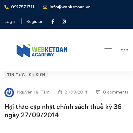
0917571711
info@webketoan.vn
Home
Tin tức - Sự kiện
Hội thảo cập nhật chính sách thuế kỳ 36 ngày 27/09/2014
Log in
Register
Blog
Hội
TIN TỨC - SỰ KIỆN
thảo
Nguyễn Hải Tâm
21/09/2014
0 comments
cập
Hội thảo cập nhật chính sách thuế kỳ 36
nhật
ngày 27/09/2014
chính