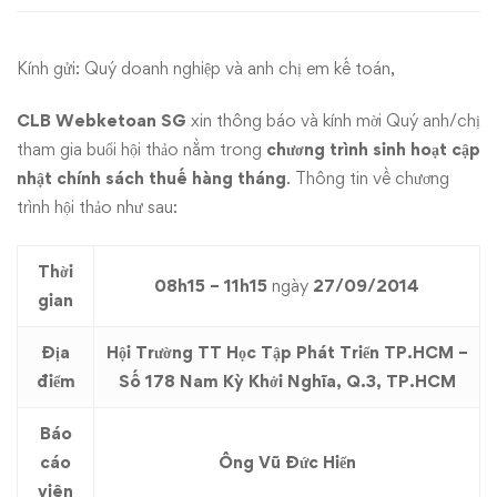
sách
Kính gửi: Quý doanh nghiệp và anh chị em kế toán,
thuế
kỳ
CLB Webketoan SG
xin thông báo và kính mời Quý anh/chị
tham gia buổi hội thảo nằm trong
chương trình
sinh hoạt cập
36
nhật chính sách thuế hàng tháng
. Thông tin về chương
trình hội thảo như sau:
ngày
27/09/2014
Thời
08h15 – 11h15
ngày
27/09/2014
gian
Địa
Hội Trường TT Học Tập Phát Triển TP.HCM –
điểm
Số 178 Nam Kỳ Khởi Nghĩa, Q.3, TP.HCM
Báo
cáo
Ông Vũ Đức Hiển
viên