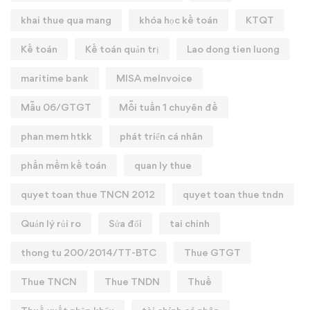
khai thue qua mang
khóa học kế toán
KTQT
Kế toán
Kế toán quản trị
Lao dong tien luong
maritime bank
MISA meInvoice
Mẫu 06/GTGT
Mỗi tuần 1 chuyên đề
phan mem htkk
phát triển cá nhân
phần mềm kế toán
quan ly thue
quyet toan thue TNCN 2012
quyet toan thue tndn
Quản lý rủi ro
Sửa đổi
tai chinh
thong tu 200/2014/TT-BTC
Thue GTGT
Thue TNCN
Thue TNDN
Thuế