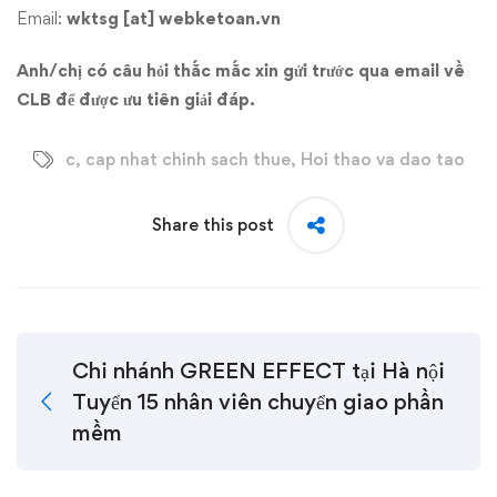
Email:
wktsg [at] webketoan.vn
Anh/chị có câu hỏi thắc mắc xin gửi trước qua email về
CLB để được ưu tiên giải đáp.
c
,
cap nhat chinh sach thue
,
Hoi thao va dao tao
Share this post
Chi nhánh GREEN EFFECT tại Hà nội
Tuyển 15 nhân viên chuyển giao phần
mềm