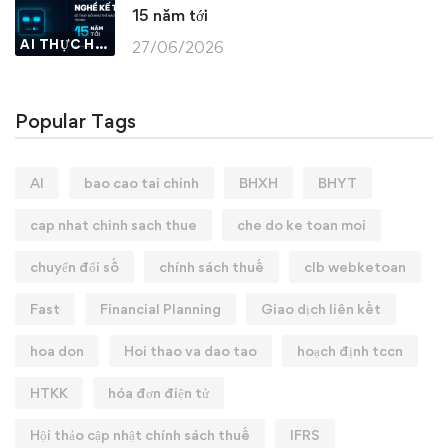
15 năm tới
AI THỰC HÀNH
27/06/2026
Popular Tags
AI
bao cao tai chinh
BHXH
BHYT
cap nhat chinh sach thue
che do ke toan moi
chuyển đổi số
chính sách thuế
clb webketoan
Fast
Financial Planning
Giao dịch liên kết
hoa don
Hoi thao va dao tao
hoạch định tccn
HTKK
hóa đơn điện tử
Hội thảo cập nhật chính sách thuế
IFRS