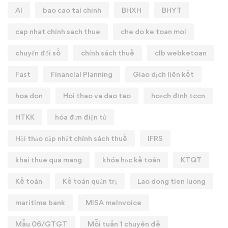
AI
bao cao tai chinh
BHXH
BHYT
cap nhat chinh sach thue
che do ke toan moi
chuyển đổi số
chính sách thuế
clb webketoan
Fast
Financial Planning
Giao dịch liên kết
hoa don
Hoi thao va dao tao
hoạch định tccn
HTKK
hóa đơn điện tử
Hội thảo cập nhật chính sách thuế
IFRS
khai thue qua mang
khóa học kế toán
KTQT
Kế toán
Kế toán quản trị
Lao dong tien luong
maritime bank
MISA meInvoice
Mẫu 06/GTGT
Mỗi tuần 1 chuyên đề