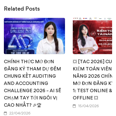
Related Posts
CHÍNH THỨC MỞ ĐƠN
💥 [TAC 2026] CUỘ
ĐĂNG KÝ THAM DỰ ĐÊM
KIỂM TOÁN VIÊN T
CHUNG KẾT AUDITING
NĂNG 2026 CHÍN
AND ACCOUNTING
MỞ ĐƠN ĐĂNG KÝ
CHALLENGE 2026 – AI SẼ
1: TEST ONLINE & 
CHẠM TAY TỚI NGÔI VỊ
OFFLINE 💥
CAO NHẤT? 🎉🏆
15/04/2026
22/04/2026