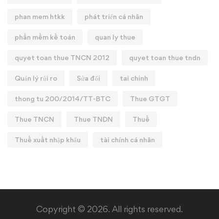
phan mem htkk
phát triển cá nhân
phần mềm kế toán
quan ly thue
quyet toan thue TNCN 2012
quyet toan thue tndn
Quản lý rủi ro
Sửa đổi
tai chinh
thong tu 200/2014/TT-BTC
Thue GTGT
Thue TNCN
Thue TNDN
Thuế
Thuế xuất nhập khẩu
tài chính cá nhân
Copyright © 2026. All rights reserved.