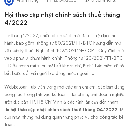
Phạm Hằng
12/04/2022
0 comments
sách
Hội thảo cập nhật chính sách thuế tháng
thuế
4/2022
tháng
Từ tháng 1/2022, nhiều chính sách mới đã có hiệu lực thi
hành, bao gồm: thông tư 80/2021/TT-BTC hướng dẫn mới
4/2022
về quản lý thuế; Nghị định 102/2021/NĐ-CP – Quy định mới
về xử phạt vi phạm hành chính; Thông tư 120/2021/TT-BTC
– Điều chỉnh mức thu một số khoản phí, lệ phí; Bảo hiểm xã hội
bắt buộc đối với người lao động nước ngoài; …
WebketoanHub trân trọng mời các anh chị em, các bạn đang
công tác trong lĩnh vực kế toán – tài chính, chủ doanh nghiệp
trên địa bàn TP. Hồ Chí Minh & các tỉnh lân cận đến tham
dự
hội thảo cập nhật chính sách thuế
tháng 04/2022
để
cập nhật những nội dung quan trọng phục vụ cho công tác kế
toán.