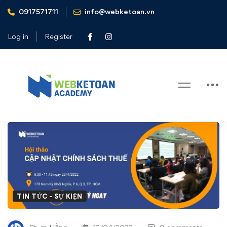
0917571711
info@webketoan.vn
Home
Tin tức - Sự kiện
Hội thảo cập nhật chính sách thuế tháng 4/2022
Log in
Register
Blog
Hội
thảo
cập
nhật
TIN TỨC - SỰ KIỆN
chính