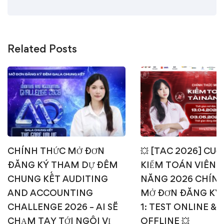
Related Posts
CHÍNH THỨC MỞ ĐƠN
💥 [TAC 2026] CUỘ
ĐĂNG KÝ THAM DỰ ĐÊM
KIỂM TOÁN VIÊN T
CHUNG KẾT AUDITING
NĂNG 2026 CHÍN
AND ACCOUNTING
MỞ ĐƠN ĐĂNG KÝ
CHALLENGE 2026 – AI SẼ
1: TEST ONLINE & 
CHẠM TAY TỚI NGÔI VỊ
OFFLINE 💥