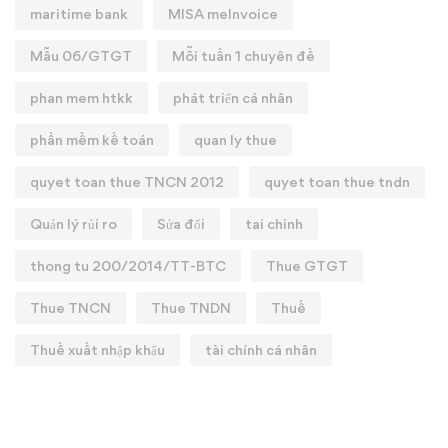
maritime bank
MISA meInvoice
Mẫu 06/GTGT
Mỗi tuần 1 chuyên đề
phan mem htkk
phát triển cá nhân
phần mềm kế toán
quan ly thue
quyet toan thue TNCN 2012
quyet toan thue tndn
Quản lý rủi ro
Sửa đổi
tai chinh
thong tu 200/2014/TT-BTC
Thue GTGT
Thue TNCN
Thue TNDN
Thuế
Thuế xuất nhập khẩu
tài chính cá nhân