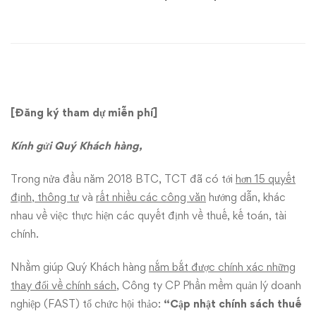
“Cập
nhật
chính
sách
[Đăng ký tham dự miễn phí]
thuế
Kính gửi Quý Khách hàng,
mới
Trong nửa đầu năm 2018 BTC, TCT đã có tới
hơn 15 quyết
năm
định, thông tư
và
rất nhiều các công văn
hướng dẫn, khác
nhau về việc thực hiện các quyết định về thuế, kế toán, tài
2018”
chính.
tại
Nhằm giúp Quý Khách hàng
nắm bắt được chính xác những
Hà
thay đổi về chính sách,
Công ty CP Phần mềm quản lý doanh
nghiệp (FAST) tổ chức hội thảo:
“Cập nhật chính sách thuế