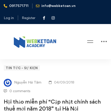
0917571711
info@webketoan.vn
Home
Tin tức - Sự kiện
Hội thảo miễn phí "Cập nhật chính sách thuế mới năm 2018"
Log in
Register
tại Hà Nội
Blog
Hội
TIN TỨC - SỰ KIỆN
thảo
Nguyễn Hải Tâm
04/09/2018
miễn
0 comments
phí
Hội thảo miễn phí “Cập nhật chính sách
thuế mới năm 2018” tại Hà Nội