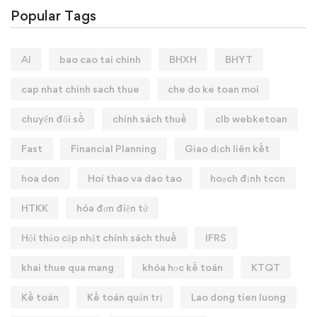
Popular Tags
AI
bao cao tai chinh
BHXH
BHYT
cap nhat chinh sach thue
che do ke toan moi
chuyển đổi số
chính sách thuế
clb webketoan
Fast
Financial Planning
Giao dịch liên kết
hoa don
Hoi thao va dao tao
hoạch định tccn
HTKK
hóa đơn điện tử
Hội thảo cập nhật chính sách thuế
IFRS
khai thue qua mang
khóa học kế toán
KTQT
Kế toán
Kế toán quản trị
Lao dong tien luong