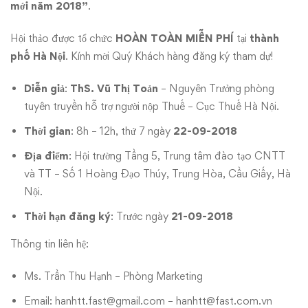
Nội
mới năm 2018”
.
Hội thảo được tổ chức
HOÀN TOÀN MIỄN PHÍ
tại
thành
phố Hà Nội
. Kính mời Quý Khách hàng đăng ký tham dự!
Diễn giả
:
ThS. Vũ Thị Toản
– Nguyên Trưởng phòng
tuyên truyền hỗ trợ người nộp Thuế – Cục Thuế Hà Nội.
Thời gian
: 8h – 12h, thứ 7 ngày
22-09-2018
Địa điểm
: Hội trường Tầng 5, Trung tâm đào tạo CNTT
và TT – Số 1 Hoàng Đạo Thúy, Trung Hòa, Cầu Giấy, Hà
Nội.
Thời hạn đăng ký
: Trước ngày
21-09-2018
Thông tin liên hệ:
Ms. Trần Thu Hạnh – Phòng Marketing
Email:
hanhtt.fast@gmail.com
–
hanhtt@fast.com.vn