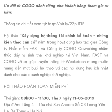
Ưu đãi từ COGO dành riêng cho khách hàng tham gia sự
kiện:
Thông tin chi tiết xem tại:
http://bit.ly/2ZpJFIS
Hội thảo “
Xây dựng hệ thống tài chính kế toán – những
kiến thức cần có
” nằm trong hoạt động hợp tác giữa Công
ty Phần mềm FAST và Công ty COGO Coworking nhằm
thúc đẩy hệ sinh thái khởi nghiệp tại Việt Nam. FAST và
COGO với sự giúp truyền thông từ Webketoan mong muốn
mang đến một buổi hội thảo với các nội dung hữu ích nhất
dành cho các doanh nghiệp khởi nghiệp.
HỘI THẢO HOÀN TOÀN MIỄN PHÍ
Thời gian:
08h00 – 11h30, Thứ 7 ngày 11-05-2019
Địa điểm: Tầng 4 – Tòa nhà Sun Ancora Số 03 Lương Yên –
Hai Bà Trưng – Hà Nội.