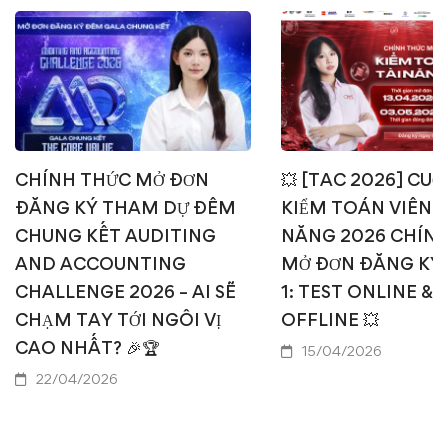
CHÍNH THỨC MỞ ĐƠN
💥 [TAC 2026] CUỘ
ĐĂNG KÝ THAM DỰ ĐÊM
KIỂM TOÁN VIÊN T
CHUNG KẾT AUDITING
NĂNG 2026 CHÍN
AND ACCOUNTING
MỞ ĐƠN ĐĂNG KÝ
CHALLENGE 2026 – AI SẼ
1: TEST ONLINE & 
CHẠM TAY TỚI NGÔI VỊ
OFFLINE 💥
CAO NHẤT? 🎉🏆
15/04/2026
22/04/2026