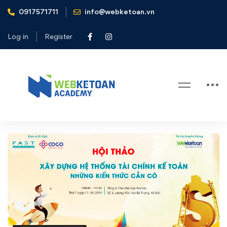
0917571711
info@webketoan.vn
Home
Tin tức - Sự kiện
Hội thảo miễn phí "Xây dựng hệ thống tài chính kế toán –
Log in
Register
Những kiến thức cần có"
Blog
Hội
thảo
miễn
phí