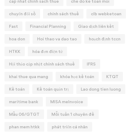
cap nhat chinh sach thue
che do ke toan moi
chuyển đổi số
chính sách thuế
clb webketoan
Fast
Financial Planning
Giao dịch liên kết
hoa don
Hoi thao va dao tao
hoạch định tccn
HTKK
hóa đơn điện tử
Hội thảo cập nhật chính sách thuế
IFRS
khai thue qua mang
khóa học kế toán
KTQT
Kế toán
Kế toán quản trị
Lao dong tien luong
maritime bank
MISA meInvoice
Mẫu 06/GTGT
Mỗi tuần 1 chuyên đề
phan mem htkk
phát triển cá nhân