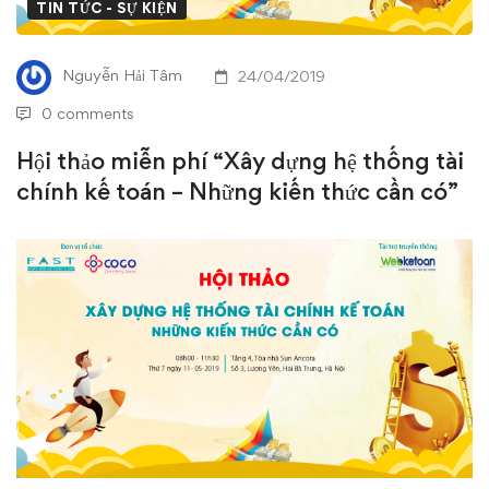
“Xây
TIN TỨC - SỰ KIỆN
dựng
Nguyễn Hải Tâm
24/04/2019
hệ
0 comments
thống
Hội thảo miễn phí “Xây dựng hệ thống tài
chính kế toán – Những kiến thức cần có”
tài
chính
kế
toán
–
Những