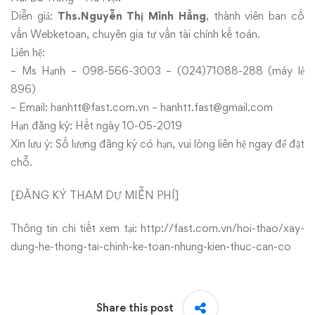
Diễn giả:
Ths.Nguyễn Thị Minh Hằng
, thành viên ban cố
vấn Webketoan, chuyên gia tư vấn tài chính kế toán.
Liên hệ:
– Ms Hạnh – 098-566-3003 – (024)71088-288 (máy lẻ
896)
– Email: hanhtt@fast.com.vn – hanhtt.fast@gmail.com
Hạn đăng ký: Hết ngày 10-05-2019
Xin lưu ý: Số lượng đăng ký có hạn, vui lòng liên hệ ngay để đặt
chỗ.
[
ĐĂNG KÝ THAM DỰ MIỄN PHÍ
]
Thông tin chi tiết xem tại:
http://fast.com.vn/hoi-thao/xay-
dung-he-thong-tai-chinh-ke-toan-nhung-kien-thuc-can-co
Share this post