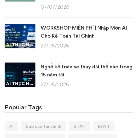
07/07/2026
WORKSHOP MIỄN PHÍ | Nhập Môn AI
Cho Kế Toán Tài Chính
AI THỰC HÀNH
27/06/2026
Nghề kế toán sẽ thay đổi thế nào trong
15 năm tới
AI THỰC HÀNH
27/06/2026
Popular Tags
AI
bao cao tai chinh
BHXH
BHYT