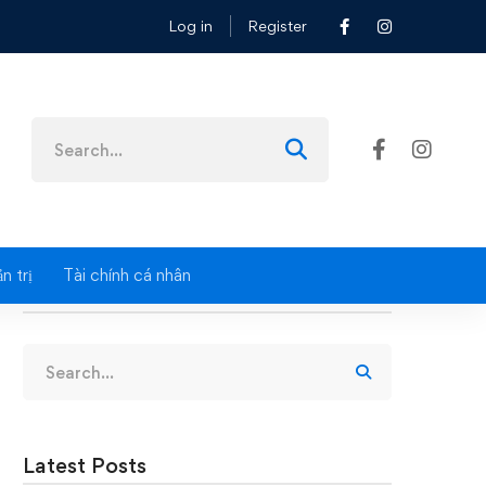
Log in
Register
Search
for:
n trị
Tài chính cá nhân
Search
Search
for:
Latest Posts