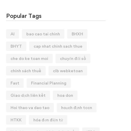
Popular Tags
AI
bao cao tai chinh
BHXH
BHYT
cap nhat chinh sach thue
che do ke toan moi
chuyển đổi số
chính sách thuế
clb webketoan
Fast
Financial Planning
Giao dịch liên kết
hoa don
Hoi thao va dao tao
hoạch định tccn
HTKK
hóa đơn điện tử