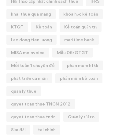
Hội thảo cập nhật chính sách thuế
IFRS
khai thue qua mang
khóa học kế toán
KTQT
Kế toán
Kế toán quản trị
Lao dong tien luong
maritime bank
MISA meInvoice
Mẫu 06/GTGT
Mỗi tuần 1 chuyên đề
phan mem htkk
phát triển cá nhân
phần mềm kế toán
9 ĐIỂM MỚI THUẾ GTGT
Nội dung mới về các ch
quan ly thue
1/07/2025
bảo hiểm xã hội có hiệu l
01/07/2025
quyet toan thue TNCN 2012
25/07/2025
07/07/2025
quyet toan thue tndn
Quản lý rủi ro
Sửa đổi
tai chinh