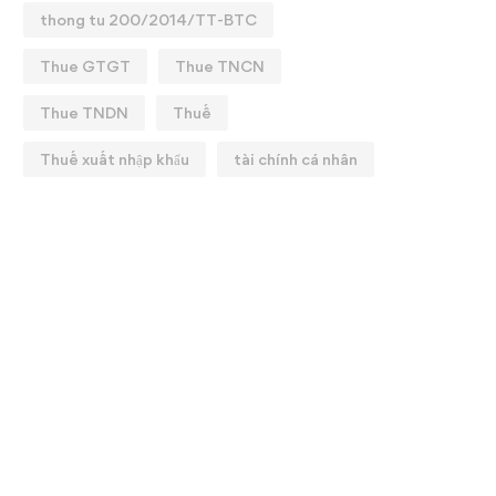
thong tu 200/2014/TT-BTC
Thue GTGT
Thue TNCN
Thue TNDN
Thuế
Thuế xuất nhập khẩu
tài chính cá nhân