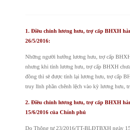
lương
hưu,
trợ
1. Điều chỉnh lương hưu, trợ cấp BHXH hà
cấp
26/5/2016:
BHXH
Những người hưởng lương hưu, trợ cấp BHXH 
hàng
nhưng khi tính lương hưu, trợ cấp BHXH chưa
tháng-
đồng thì sẽ được tính lại lương hưu, trợ cấp
truy lĩnh phần chênh lệch vào kỳ lương hưu, 
BHXH
TP.HCM
2. Điều chỉnh lương hưu, trợ cấp BHXH hà
15/6/2016 của Chính phủ
Do Thông tư 23/2016/TT-BLĐTBXH ngày 15/7