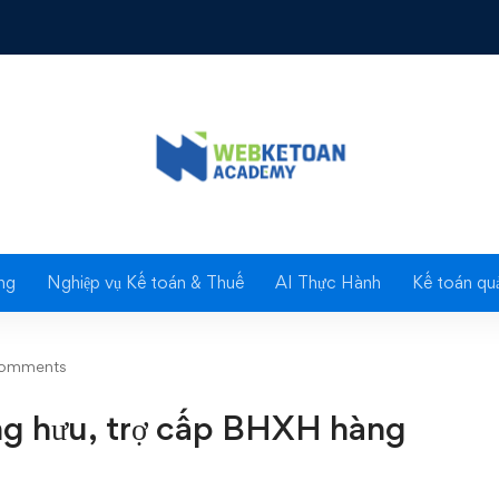
ỉnh lương hưu, trợ cấp BHXH hàng tháng- BHXH TP.HCM
Blog
ng
Nghiệp vụ Kế toán & Thuế
AI Thực Hành
Kế toán quả
comments
ng hưu, trợ cấp BHXH hàng