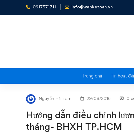
0917571711
info@webketoan.vn
Home
Nghiệp vụ Kế toán & Thuế
Hướng dẫn điều ch
Trang chủ
Tin hoạt độ
Hướng
NGHIỆP VỤ KẾ TOÁN & THUẾ
dẫn
Nguyễn Hải Tâm
29/08/2016
0 
điều
Hướng dẫn điều chỉnh lươ
chỉnh
tháng- BHXH TP.HCM