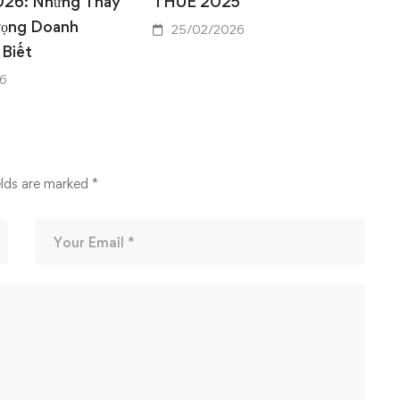
026: Những Thay
THUẾ 2025
rọng Doanh
25/02/2026
 Biết
6
elds are marked
*