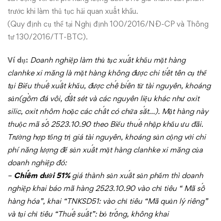
trước khi làm thủ tục hải quan xuất khẩu.
(Quy định cụ thể tại Nghị định 100/2016/NĐ-CP và Thông
tư 130/2016/TT-BTC).
Ví dụ:
Doanh nghiệp làm thủ tục xuất khẩu mặt hàng
clanhke xi măng là mặt hàng không được chi tiết tên cụ thể
tại Biểu thuế xuất khẩu, được chế biến từ tài nguyên, khoáng
sản(gồm đá vôi, đất sét và các nguyên liệu khác như oxit
silic, oxit nhôm hoặc các chất có chứa sắt…). Mặt hàng này
thuộc mã số 2523.10.90 theo Biểu thuế nhập khẩu ưu đãi.
Trường hợp tổng trị giá tài nguyên, khoáng sản cộng với chi
phí năng lượng để sản xuất mặt hàng clanhke xi măng của
doanh nghiệp đó:
–
Chiếm dưới 51%
giá thành sản xuất sản phẩm thì doanh
nghiệp khai báo mã hàng 2523.10.90 vào chỉ tiêu “ Mã số
hàng hóa”, khai “TNKSD51: vào chỉ tiêu “Mã quản lý riêng”
và tại chỉ tiêu “Thuế suất”: bỏ trống, không khai