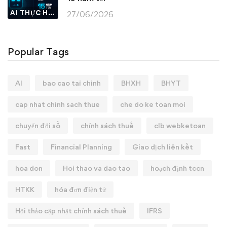
AI THỰC HÀNH
27/06/2026
Popular Tags
AI
bao cao tai chinh
BHXH
BHYT
cap nhat chinh sach thue
che do ke toan moi
chuyển đổi số
chính sách thuế
clb webketoan
Fast
Financial Planning
Giao dịch liên kết
hoa don
Hoi thao va dao tao
hoạch định tccn
HTKK
hóa đơn điện tử
Hội thảo cập nhật chính sách thuế
IFRS