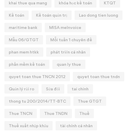
khai thue qua mang
khóa học kế toán
KTQT
Kế toán
Kế toán quản trị
Lao dong tien luong
maritime bank
MISA meInvoice
Mẫu 06/GTGT
Mỗi tuần 1 chuyên đề
phan mem htkk
phát triển cá nhân
phần mềm kế toán
quan ly thue
quyet toan thue TNCN 2012
quyet toan thue tndn
Quản lý rủi ro
Sửa đổi
tai chinh
thong tu 200/2014/TT-BTC
Thue GTGT
Thue TNCN
Thue TNDN
Thuế
Thuế xuất nhập khẩu
tài chính cá nhân