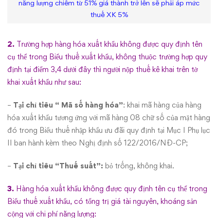
năng lượng chiếm từ 51% giá thành trở lên sẽ phải áp mức
biểu
thuế XK 5%
thuế
2.
Trường hợp hàng hóa xuất khẩu không được quy định tên
xuất
cụ thể trong Biểu thuế xuất khẩu, không thuộc trường hợp quy
định tại điểm 3,4 dưới đây thì người nộp thuế kê khai trên tờ
khẩu
khai xuất khẩu như sau:
theo
–
Tại chỉ tiêu “ Mã số hàng hóa”
: khai mã hàng của hàng
quy
hóa xuất khẩu tương ứng với mã hàng 08 chữ số của mặt hàng
đó trong Biểu thuế nhập khẩu ưu đãi quy định tại Mục I Phụ lục
định
II ban hành kèm theo Nghị định số 122/2016/NĐ-CP;
tại
–
Tại chỉ tiêu “Thuế suất”:
bỏ trống, không khai.
Nghị
3.
Hàng hóa xuất khẩu không được quy định tên cụ thể trong
định
Biểu thuế xuất khẩu, có tổng trị giá tài nguyên, khoáng sản
cộng với chi phí năng lượng: