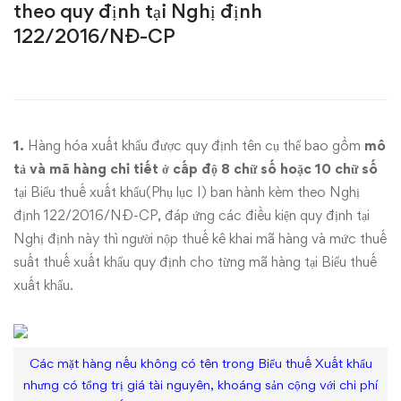
theo quy định tại Nghị định
mã
122/2016/NĐ-CP
số
hàng
hóa
1.
Hàng hóa xuất khẩu được quy định tên cụ thể bao gồm
mô
tả và mã hàng chi tiết
ở cấp độ 8 chữ số hoặc 10 chữ số
và
tại Biểu thuế xuất khẩu(Phụ lục I) ban hành kèm theo Nghị
định 122/2016/NĐ-CP, đáp ứng các điều kiện quy định tại
thuế
Nghị định này thì người nộp thuế kê khai mã hàng và mức thuế
suất
suất thuế xuất khẩu quy định cho từng mã hàng tại Biểu thuế
xuất khẩu.
để
thực
Các mặt hàng nếu không có tên trong Biểu thuế Xuất khẩu
hiện
nhưng có tổng trị giá tài nguyên, khoáng sản cộng với chi phí