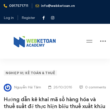
0917571711
info@webketoan.vn
Home
Nghiệp vụ Kế toán & Thuế
Hướng dẫn kê khai mã số hàng hóa và thuế suất để thực
Log in
Register
hiện biểu thuế xuất khẩu theo quy định tại Nghị định
122/2016/NĐ-CP
Blog
Hướng
NGHIỆP VỤ KẾ TOÁN & THUẾ
dẫn
Nguyễn Hải Tâm
26/10/2016
0 comments
kê
Hướng dẫn kê khai mã số hàng hóa và
khai
thuế suất để thực hiện biểu thuế xuất khẩu