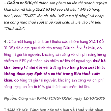
–
Chiếm từ 51%
giá thành sản phẩm trở lên thì doanh nghiệp
khai báo mã hàng 2523.10.90 vào chỉ tiêu “ Mã số hàng
hóa”, khai “TNKS” vào chỉ tiêu “Mã quản lý riêng” và nhập
thủ công mức thuế suất thuế xuất khẩu là 5% vào chỉ tiêu
“Thuế suất”.
4.
Các mặt hàng phân bón (thuộc các nhóm hàng 31.01 đến
31.05)
đã được quy định tên trong Biểu thuế xuất khẩu, có
tổng trị giá tài nguyên, khoáng sản cộng với chi phí năng lượng
chiếm từ 51% giá thành sản phẩm trở lên thì người nộp thuế
kê
khai tương tự như đối với trường hợp hàng hóa xuất khẩu
không được quy định tên cụ thể trong Biểu thuế xuất
khẩu
, có tổng trị giá tài nguyên, khoáng sản cộng với chi phí
năng lượng chiếm từ 51% giá thành sản phẩm trở lên.
Nguồn:
Công văn 9744/TCHQ-TXNK
, ngày 12/10/2016
THAM KHẢO:
Tổng hợp các văn bản về thuế xuất nhập