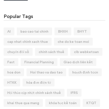
Popular Tags
AI
bao cao tai chinh
BHXH
BHYT
cap nhat chinh sach thue
che do ke toan moi
chuyển đổi số
chính sách thuế
clb webketoan
Fast
Financial Planning
Giao dịch liên kết
hoa don
Hoi thao va dao tao
hoạch định tccn
HTKK
hóa đơn điện tử
Hội thảo cập nhật chính sách thuế
IFRS
khai thue qua mang
khóa học kế toán
KTQT