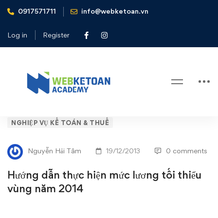
0917571711
info@webketoan.vn
Home
Nghiệp vụ Kế toán & Thuế
Hướng dẫn thực hiện mức lương tối thiểu vùng năm 2014
Log in
Register
Blog
Hướng
NGHIỆP VỤ KẾ TOÁN & THUẾ
dẫn
Nguyễn Hải Tâm
19/12/2013
0 comments
thực
Hướng dẫn thực hiện mức lương tối thiểu
hiện
vùng năm 2014
mức