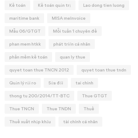
Kế toán
Kế toán quản trị
Lao dong tien luong
maritime bank
MISA meInvoice
Mẫu 06/GTGT
Mỗi tuần 1 chuyên đề
phan mem htkk
phát triển cá nhân
phần mềm kế toán
quan ly thue
quyet toan thue TNCN 2012
quyet toan thue tndn
Quản lý rủi ro
Sửa đổi
tai chinh
thong tu 200/2014/TT-BTC
Thue GTGT
Thue TNCN
Thue TNDN
Thuế
Thuế xuất nhập khẩu
tài chính cá nhân