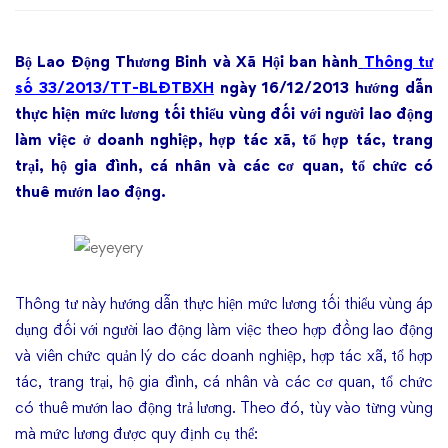
lương
Bộ Lao Động Thương Binh và Xã Hội ban hành
Thông tư
tối
số 33/2013/TT-BLĐTBXH
ngày 16/12/2013 hướng dẫn
thiểu
thực hiện mức lương tối thiểu vùng đối với người lao động
làm việc ở doanh nghiệp, hợp tác xã, tổ hợp tác, trang
vùng
trại, hộ gia đình, cá nhân và các cơ quan, tổ chức có
thuê mướn lao động.
năm
2014
Thông tư này hướng dẫn thực hiện mức lương tối thiểu vùng áp
dụng đối với người lao động làm việc theo hợp đồng lao động
và viên chức quản lý do các doanh nghiệp, hợp tác xã, tổ hợp
tác, trang trại, hộ gia đình, cá nhân và các cơ quan, tổ chức
có thuê mướn lao động trả lương. Theo đó, tùy vào từng vùng
mà mức lương được quy định cụ thể: