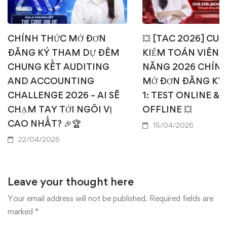
CHÍNH THỨC MỞ ĐƠN
💥 [TAC 2026] CUỘ
ĐĂNG KÝ THAM DỰ ĐÊM
KIỂM TOÁN VIÊN T
CHUNG KẾT AUDITING
NĂNG 2026 CHÍN
AND ACCOUNTING
MỞ ĐƠN ĐĂNG KÝ
CHALLENGE 2026 – AI SẼ
1: TEST ONLINE & 
CHẠM TAY TỚI NGÔI VỊ
OFFLINE 💥
CAO NHẤT? 🎉🏆
15/04/2026
22/04/2026
Leave your thought here
Your email address will not be published.
Required fields are
marked
*