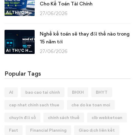
Cho Kế Toán Tài Chính
AI THỰC HÀNH
27/06/2026
Nghề kế toán sẽ thay đổi thế nào trong
15 năm tới
AI THỰC HÀNH
27/06/2026
Popular Tags
AI
bao cao tai chinh
BHXH
BHYT
cap nhat chinh sach thue
che do ke toan moi
chuyển đổi số
chính sách thuế
clb webketoan
Fast
Financial Planning
Giao dịch liên kết