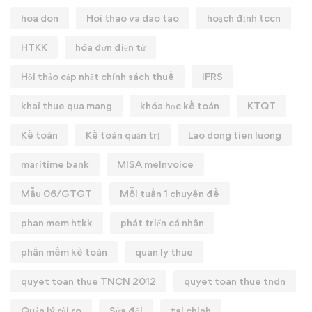
hoa don
Hoi thao va dao tao
hoạch định tccn
HTKK
hóa đơn điện tử
Hội thảo cập nhật chính sách thuế
IFRS
khai thue qua mang
khóa học kế toán
KTQT
Kế toán
Kế toán quản trị
Lao dong tien luong
maritime bank
MISA meInvoice
Mẫu 06/GTGT
Mỗi tuần 1 chuyên đề
phan mem htkk
phát triển cá nhân
phần mềm kế toán
quan ly thue
quyet toan thue TNCN 2012
quyet toan thue tndn
Quản lý rủi ro
Sửa đổi
tai chinh