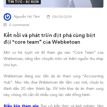
triển
TIN TỨC - SỰ KIỆN
đột
Nguyễn Hải Tâm
09/09/2019
phá
0 comments
cùng
Kết nối và phát triển đột phá cùng biệt
đội “core team” của Webketoan
biệt
đội
Một cơ hội tuyệt vời để tham gia vào “Core Team” của
Webketoan, nâng tầm chuyên môn và thêm nguồn thu nhập
“core
cho bạn.
team”
Webketoan đang xúc tiến dự án tham vọng “Accounting
Hub”. Mục tiêu đưa Webketoan lên tầm cao mới, chuẩn bị
của
đánh dấu 20 năm thành lập. Để triển khai dự án tham vọng
Webketoan
này, chúng tôi cần rất nhiều cộng tác viên đồng hành.
Điều kiện tham gia:
Bạn có kiến thức và kinh nghiệm, tâm