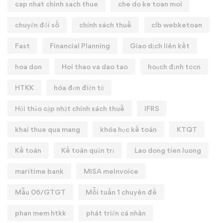
cap nhat chinh sach thue
che do ke toan moi
chuyển đổi số
chính sách thuế
clb webketoan
Fast
Financial Planning
Giao dịch liên kết
hoa don
Hoi thao va dao tao
hoạch định tccn
HTKK
hóa đơn điện tử
Hội thảo cập nhật chính sách thuế
IFRS
khai thue qua mang
khóa học kế toán
KTQT
Kế toán
Kế toán quản trị
Lao dong tien luong
maritime bank
MISA meInvoice
Mẫu 06/GTGT
Mỗi tuần 1 chuyên đề
phan mem htkk
phát triển cá nhân