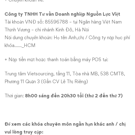
Công ty TNHH Tư vấn Doanh nghiệp Nguồn Lực Việt
Tài khoản VNĐ số: 85596788 – tại Ngân hàng Việt Nam
Thịnh Vượng – chi nhánh Kinh Đô, Hà Nội
Nội dung chuyển khoản: Họ tên Anh,chị / Công ty nộp học phí
khóa……_HCM
+ Nộp tiền mặt hoặc thanh toán bằng máy POS tại:
Trung tâm Vietsourcing, tầng 11, Tòa nhà MB, 538 CMT8,
Phường 11 Quận 3 (Gần CV Lê Thị Riêng)
Thời gian:
8h00 sáng đến 20h30 tối (thứ 2 đến thứ 7)
Để xem các khóa chuyên môn ngắn hạn khác anh / chị
vui lòng truy cập: