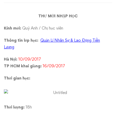
Nhân
THƯ MỜI NHẬP HỌC
Sự
&
Kính mời:
Quý Anh / Chị học viên
Lao
Thông tin lớp học:
Quản Lí Nhân Sự & Lao Động Tiền
Lương
Động
Hà Nội:
10/09/2017
Tiền
TP HCM khai giảng:
16/09/2017
Lương”
Thời gian học:
Thời lượng:
18h