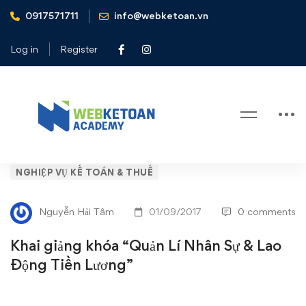
0917571711
info@webketoan.vn
Home
Nghiệp vụ Kế toán & Thuế
Khai giảng khóa "Quản Lí Nhân Sự & Lao Động Tiền Lương"
Log in
Register
Blog
Khai
NGHIỆP VỤ KẾ TOÁN & THUẾ
giảng
Nguyễn Hải Tâm
01/09/2017
0 comments
khóa
Khai giảng khóa “Quản Lí Nhân Sự & Lao
“Quản
Động Tiền Lương”
Lí