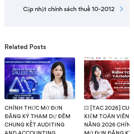
Cập nhật chính sách thuế 10-2012
Related Posts
CHÍNH THỨC MỞ ĐƠN
💥 [TAC 2026] CUỘ
ĐĂNG KÝ THAM DỰ ĐÊM
KIỂM TOÁN VIÊN T
CHUNG KẾT AUDITING
NĂNG 2026 CHÍN
AND ACCOUNTING
MỞ ĐƠN ĐĂNG KÝ