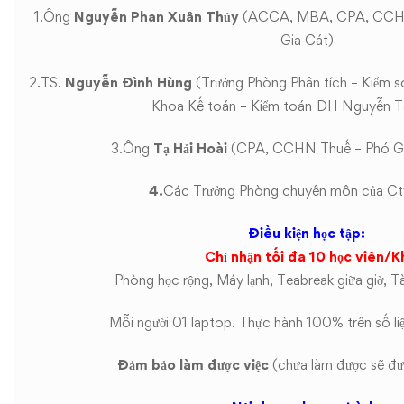
1.
Ông
Nguyễn Phan Xuân Thủy
(ACCA, MBA, CPA, CCHN
Gia Cát)
2.
TS.
Nguyễn Đình Hùng
(Trưởng Phòng Phân tích – Kiểm 
Khoa Kế toán – Kiểm toán ĐH Nguyễn T
3.
Ông
Tạ Hải Hoài
(CPA, CCHN Thuế – Phó GĐ
4.
Các Trưởng Phòng chuyên môn của Cty
Điều kiện học tập:
Chỉ nhận tối đa 10 học viên/K
Phòng học rộng, Máy lạnh, Teabreak giữa giờ, Tài 
Mỗi người 01 laptop. Thực hành 100% trên số liệ
Đảm bảo làm được việc
(chưa làm được sẽ đượ