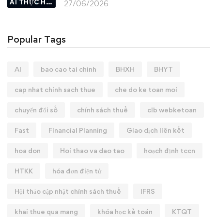
AI THỰC HÀNH
27/06/2026
Popular Tags
AI
bao cao tai chinh
BHXH
BHYT
cap nhat chinh sach thue
che do ke toan moi
chuyển đổi số
chính sách thuế
clb webketoan
Fast
Financial Planning
Giao dịch liên kết
hoa don
Hoi thao va dao tao
hoạch định tccn
HTKK
hóa đơn điện tử
Hội thảo cập nhật chính sách thuế
IFRS
khai thue qua mang
khóa học kế toán
KTQT