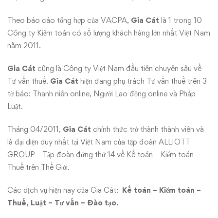
Kiểm
Toán
Theo báo cáo tổng hợp của VACPA,
Gia Cát
là 1 trong 10
Công ty Kiểm toán có số lượng khách hàng lớn nhất Việt Nam
GIA
năm 2011.
CÁT
Gia Cát
cũng là Công ty Việt Nam đầu tiên chuyên sâu về
Tư vấn thuế.
Gia Cát
hiện đang phụ trách Tư vấn thuế trên 3
tờ báo: Thanh niên online, Người Lao động online và Pháp
Luật.
Tháng 04/2011,
Gia Cát
chính thức trở thành thành viên và
là đại diện duy nhất tại Việt Nam của tập đoàn ALLIOTT
GROUP – Tập đoàn đứng thứ 14 về Kế toán – Kiểm toán –
Thuế trên Thế Giới.
Các dịch vụ hiện nay của Gia Cát:
Kế toán – Kiểm toán –
Thuế, Luật – Tư vấn – Đào tạo.