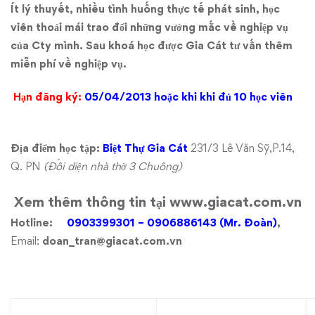
Ít lý thuyết, nhiều tình huống thực tế phát sinh, học
viên thoải mái trao đổi những vướng mắc về nghiệp vụ
của Cty mình. Sau khoá học được Gia Cát tư vấn thêm
miễn phí về nghiệp vụ.
Hạn đăng ký:
05/04/2013 hoặc khi khi đủ 10 học viên
Địa điểm học tập:
Biệt Thự Gia Cát
231/3 Lê Văn Sỹ,P.14,
Q. PN
(Đối diện nhà thờ 3 Chuông)
Xem thêm thông tin tại
www.giacat.com.vn
Hotline:
0903399301 – 0906886143 (Mr. Đoàn)
,
Email:
doan_tran@giacat.com.vn