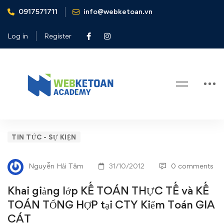
0917571711
info@webketoan.vn
Home
Tin tức - Sự kiện
Khai giảng lớp KẾ TOÁN THỰC TẾ và KẾ TOÁN TỔNG
Log in
Register
HỢP tại CTY Kiểm Toán GIA CÁT
Blog
Khai
TIN TỨC - SỰ KIỆN
giảng
Nguyễn Hải Tâm
31/10/2012
0 comments
lớp
Khai giảng lớp KẾ TOÁN THỰC TẾ và KẾ
KẾ
TOÁN TỔNG HỢP tại CTY Kiểm Toán GIA
CÁT