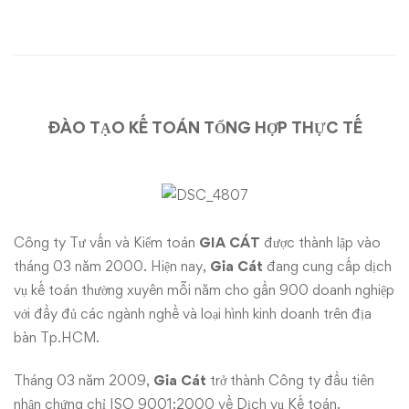
TOÁN
THỰC
TẾ
và
ĐÀO TẠO KẾ TOÁN TỔNG HỢP THỰC TẾ
KẾ
TOÁN
TỔNG
Công ty Tư vấn và Kiểm toán
GIA CÁT
được thành lập vào
tháng 03 năm 2000. Hiện nay,
Gia Cát
đang cung cấp dịch
HỢP
vụ kế toán thường xuyên mỗi năm cho gần 900 doanh nghiệp
với đầy đủ các ngành nghề và loại hình kinh doanh trên địa
tại
bàn Tp.HCM.
CTY
Tháng 03 năm 2009,
Gia Cát
trở thành Công ty đầu tiên
nhận chứng chỉ ISO 9001:2000 về Dịch vụ Kế toán.