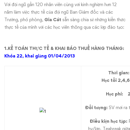
Với đội ngũ gần 120 nhân viên cùng với kinh nghiệm hơn 12
năm làm việc thực tế của đội ngũ Ban Giám đốc và các
Trưởng, phó phòng,
Gia Cát
sẵn sàng chia sẻ những kiến thức
thực tế của mình với các học viên thông qua các lớp đào tạo:
1.
KẾ TOÁN THỰC TẾ & KHAI BÁO THUẾ HÀNG THÁNG:
Khóa 22, khai giảng 01/04/2013
Thời gian:
Học tối 2,4,
Học phí:
Đối tượng:
SV mới ra 
Điều kiện học tập:
P
hv/lớp, Teabreak giữa 