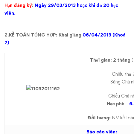
Hạn đăng ký
:
Ngày 29/03/2013 hoặc khi đủ 20 học
viên.
2.
KẾ TOÁN TỔNG HỢP:
Khai giảng
06/04/2013 (Khoá
7)
Thời gian: 2 tháng
(
Chiều thứ 
Sáng Chủ n
Chiều Chủ nhật
Học phí:
6
Đối tượng:
NV kế toán
Báo cáo viên: