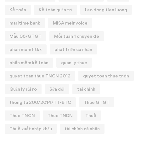
Kế toán
Kế toán quản trị
Lao dong tien luong
maritime bank
MISA meInvoice
Mẫu 06/GTGT
Mỗi tuần 1 chuyên đề
phan mem htkk
phát triển cá nhân
phần mềm kế toán
quan ly thue
quyet toan thue TNCN 2012
quyet toan thue tndn
Quản lý rủi ro
Sửa đổi
tai chinh
thong tu 200/2014/TT-BTC
Thue GTGT
Thue TNCN
Thue TNDN
Thuế
Thuế xuất nhập khẩu
tài chính cá nhân