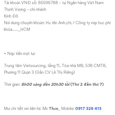
Tài khoản VNĐ số: 85596788 – tại Ngân hàng Việt Nam
Thịnh Vượng – chi nhánh
Kinh Đô
Nội dung chuyển khoản: Họ tên Anh,chị / Công ty nộp học phí
khóa……_HCM
+ Nộp tiền mặt tại:
Trung tâm Vietsourcing, tầng 11, Tòa nhà MB, 538 CMT8,
Phường 11 Quận 3 (Gần CV Lê Thị Riêng)
Thời gian:
8h00 sáng đến 20h30 tối
(Thứ 2 đến thứ 7)
Mọi chi tiết xin liên hệ: Ms
Thảo
_ Mobile:
0917 326 413