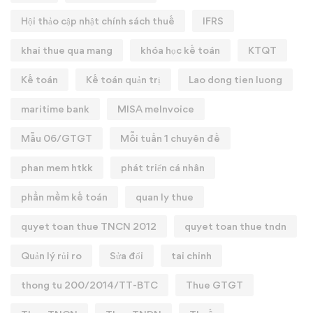
Hội thảo cập nhật chính sách thuế
IFRS
khai thue qua mang
khóa học kế toán
KTQT
Kế toán
Kế toán quản trị
Lao dong tien luong
maritime bank
MISA meInvoice
Mẫu 06/GTGT
Mỗi tuần 1 chuyên đề
phan mem htkk
phát triển cá nhân
phần mềm kế toán
quan ly thue
quyet toan thue TNCN 2012
quyet toan thue tndn
Quản lý rủi ro
Sửa đổi
tai chinh
thong tu 200/2014/TT-BTC
Thue GTGT