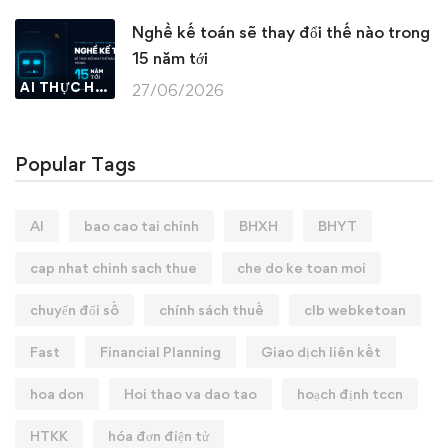
Nghề kế toán sẽ thay đổi thế nào trong
15 năm tới
AI THỰC HÀNH
27/06/2026
Popular Tags
AI
bao cao tai chinh
BHXH
BHYT
cap nhat chinh sach thue
che do ke toan moi
chuyển đổi số
chính sách thuế
clb webketoan
Fast
Financial Planning
Giao dịch liên kết
hoa don
Hoi thao va dao tao
hoạch định tccn
HTKK
hóa đơn điện tử