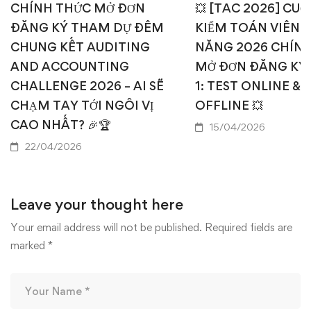
CHÍNH THỨC MỞ ĐƠN
💥 [TAC 2026] CUỘ
ĐĂNG KÝ THAM DỰ ĐÊM
KIỂM TOÁN VIÊN T
CHUNG KẾT AUDITING
NĂNG 2026 CHÍN
AND ACCOUNTING
MỞ ĐƠN ĐĂNG KÝ
CHALLENGE 2026 – AI SẼ
1: TEST ONLINE & 
CHẠM TAY TỚI NGÔI VỊ
OFFLINE 💥
CAO NHẤT? 🎉🏆
15/04/2026
22/04/2026
Leave your thought here
Your email address will not be published.
Required fields are
marked
*