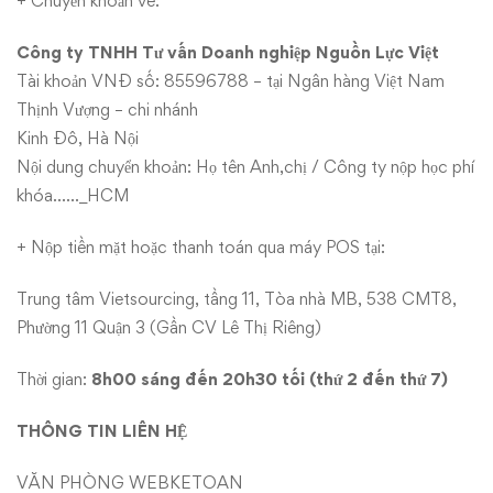
+ Chuyển khoản về:
Công ty TNHH Tư vấn Doanh nghiệp Nguồn Lực Việt
Tài khoản VNĐ số: 85596788 – tại Ngân hàng Việt Nam
Thịnh Vượng – chi nhánh
Kinh Đô, Hà Nội
Nội dung chuyển khoản: Họ tên Anh,chị / Công ty nộp học phí
khóa……_HCM
+ Nộp tiền mặt hoặc thanh toán qua máy POS tại:
Trung tâm Vietsourcing, tầng 11, Tòa nhà MB, 538 CMT8,
Phường 11 Quận 3 (Gần CV Lê Thị Riêng)
Thời gian:
8h00 sáng đến 20h30 tối (thứ 2 đến thứ 7)
THÔNG TIN LIÊN HỆ
VĂN PHÒNG WEBKETOAN