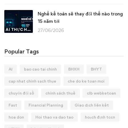
Nghề kế toán sẽ thay đổi thế nào trong
15 năm tới
AI THỰC HÀNH
27/06/2026
Popular Tags
AI
bao cao tai chinh
BHXH
BHYT
cap nhat chinh sach thue
che do ke toan moi
chuyển đổi số
chính sách thuế
clb webketoan
Fast
Financial Planning
Giao dịch liên kết
hoa don
Hoi thao va dao tao
hoạch định tccn