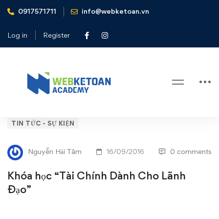
0917571711
info@webketoan.vn
Home
Tin tức - Sự kiện
Khóa học "Tài Chính Dành Cho Lãnh Đạo"
Log in
Register
Blog
Khóa
TIN TỨC - SỰ KIỆN
học
Nguyễn Hải Tâm
16/09/2016
0 comments
“Tài
Khóa học “Tài Chính Dành Cho Lãnh
Chính
Đạo”
Dành