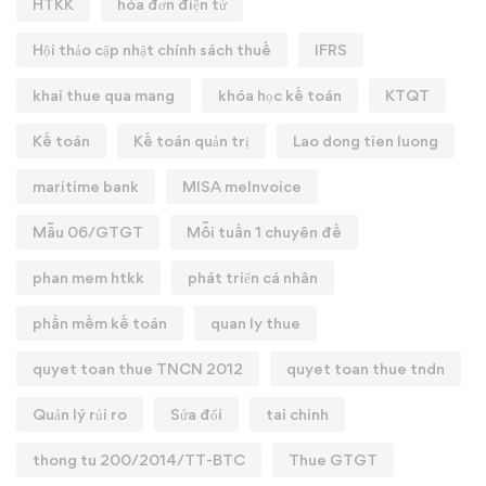
HTKK
hóa đơn điện tử
Hội thảo cập nhật chính sách thuế
IFRS
khai thue qua mang
khóa học kế toán
KTQT
Kế toán
Kế toán quản trị
Lao dong tien luong
maritime bank
MISA meInvoice
Mẫu 06/GTGT
Mỗi tuần 1 chuyên đề
phan mem htkk
phát triển cá nhân
phần mềm kế toán
quan ly thue
quyet toan thue TNCN 2012
quyet toan thue tndn
Quản lý rủi ro
Sửa đổi
tai chinh
thong tu 200/2014/TT-BTC
Thue GTGT