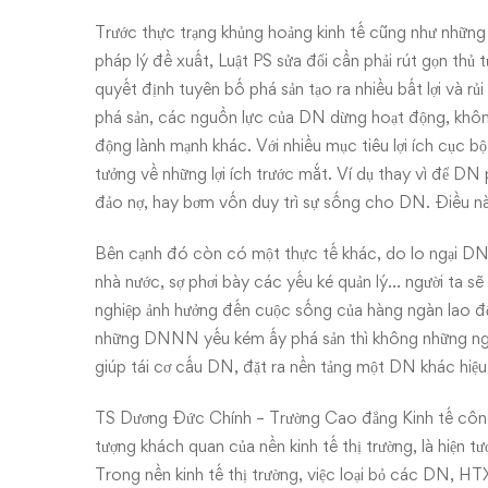
Trước thực trạng khủng hoảng kinh tế cũng như những 
pháp lý đề xuất, Luật PS sửa đổi cần phải rút gọn thủ 
quyết định tuyên bố phá sản tạo ra nhiều bất lợi và rủ
phá sản, các nguồn lực của DN dừng hoạt động, khôn
động lành mạnh khác. Với nhiều mục tiêu lợi ích cục 
tưởng về những lợi ích trước mắt. Ví dụ thay vì để DN
đảo nợ, hay bơm vốn duy trì sự sống cho DN. Điều nà
Bên cạnh đó còn có một thực tế khác, do lo ngại DN
nhà nước, sợ phơi bày các yếu ké quản lý… người ta sẽ 
nghiệp ảnh hưởng đến cuộc sống của hàng ngàn lao đ
những DNNN yếu kém ấy phá sản thì không những ngư
giúp tái cơ cấu DN, đặt ra nền tảng một DN khác hiệu
TS Dương Đức Chính – Trường Cao đẳng Kinh tế công n
tượng khách quan của nền kinh tế thị trường, là hiện tư
Trong nền kinh tế thị trường, việc loại bỏ các DN, HT