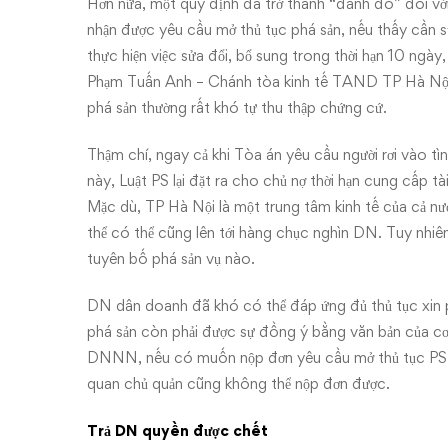
Hơn nữa, một quy định đã trở thành “đánh đố” đối với
nhận được yêu cầu mở thủ tục phá sản, nếu thấy cần sử
thực hiện việc sửa đổi, bổ sung trong thời hạn 10 ngà
Phạm Tuấn Anh – Chánh tòa kinh tế TAND TP Hà Nội, qu
phá sản thường rất khó tự thu thập chứng cứ.
Thậm chí, ngay cả khi Tòa án yêu cầu người rơi vào t
này, Luật PS lại đặt ra cho chủ nợ thời hạn cung cấp tà
Mặc dù, TP Hà Nội là một trung tâm kinh tế của cả n
thể có thể cũng lên tới hàng chục nghìn DN. Tuy nhiê
tuyên bố phá sản vụ nào.
DN dân doanh đã khó có thể đáp ứng đủ thủ tục x
phá sản còn phải được sự đồng ý bằng văn bản của c
DNNN, nếu có muốn nộp đơn yêu cầu mở thủ tục PS 
quan chủ quản cũng không thể nộp đơn được.
Trả DN quyền được chết