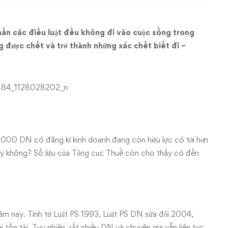
phần các điều luật đều không đi vào cuộc sống trong
 được chết và trở thành những xác chết biết đi –
000 DN có đăng kí kinh doanh đang còn hiệu lực có tới hơn
hay không? Số liệu của Tổng cục Thuế còn cho thấy có đến
năm nay. Tính từ Luật PS 1993, Luật PS DN sửa đổi 2004,
 tồn tài. Tuy nhiên, rất nhiều DN và chuyên gia vẫn liên tục