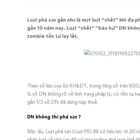
theo
luật:
Luật phá sản gần như là một luật “chết” khi đa 
DN
gần 10 năm nay. Luật “chết” “báo hại” DN không
zombie tồn tại lay lắt.
thành
“Zombie”
Theo số liệu của Bộ KH&ĐT, trong tổng số trên 600.
¼ số DN không rõ về tình trạng pháp lý, có tồn tại 
gần 1/3 số DN đã dừng nộp thuế.
DN không thể phá sản ?
Mặc dù, Luật phá sản (Luật PS) đã có hiệu lực từ 20 
pháp luật về phá sản đã có một quãng thời gian khá dài