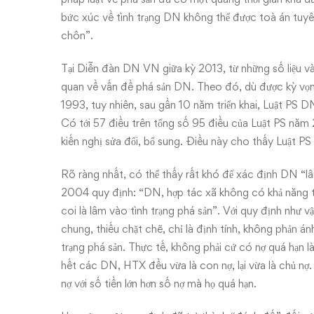
bức xúc về tình trạng DN không thể được toà án tu
chôn”.
Tại Diễn đàn DN VN giữa kỳ 2013, từ những số liệu v
quan về vấn đề phá sản DN. Theo đó, dù được kỳ vọ
1993, tuy nhiên, sau gần 10 năm triển khai, Luật PS 
Có tới 57 điều trên tổng số 95 điều của Luật PS năm
kiến nghị sửa đổi, bổ sung. Điều này cho thấy Luật 
Rõ ràng nhất, có thể thấy rất khó để xác định DN “lâ
2004 quy định: “DN, hợp tác xã không có khả năng th
coi là lâm vào tình trạng phá sản”. Với quy định như 
chung, thiếu chặt chẽ, chỉ là định tính, không phản án
trạng phá sản. Thực tế, không phải cứ có nợ quá hạn l
hết các DN, HTX đều vừa là con nợ, lại vừa là chủ nợ
nợ với số tiền lớn hơn số nợ mà họ quá hạn.