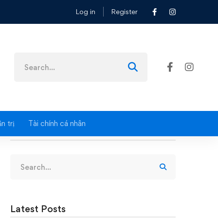
Log in
Register
Search
for:
n trị
Tài chính cá nhân
Search
Search
for:
Latest Posts