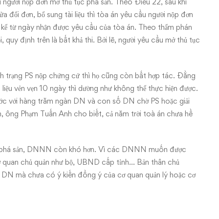
 người nộp đơn mở thủ tục phá sản. Theo Điều 22, sau khi
a đổi đơn, bổ sung tài liệu thì tòa án yêu cầu người nộp đơn
y, kể từ ngày nhận được yêu cầu của tòa án. Theo thẩm phán
y định trên là bất khả thi. Bởi lẽ, người yêu cầu mở thủ tục
ình trạng PS nộp chứng cứ thì họ cũng còn bất hợp tác. Đằng
i liệu vẻn vẹn 10 ngày thì dường như không thể thực hiện được.
ước với hàng trăm ngàn DN và con số DN chờ PS hoặc giải
n, ông Phạm Tuấn Anh cho biết, cả năm trời toà án chưa hề
in phá sản, DNNN còn khó hơn. Vì các DNNN muốn được
ơ quan chủ quản như bộ, UBND cấp tỉnh… Bản thân chủ
DN mà chưa có ý kiến đồng ý của cơ quan quản lý hoặc cơ