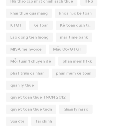
Hội thảo cập nhật chính sách thuế
IFRS
khai thue qua mang
khóa học kế toán
KTQT
Kế toán
Kế toán quản trị
Lao dong tien luong
maritime bank
MISA meInvoice
Mẫu 06/GTGT
Mỗi tuần 1 chuyên đề
phan mem htkk
phát triển cá nhân
phần mềm kế toán
quan ly thue
quyet toan thue TNCN 2012
quyet toan thue tndn
Quản lý rủi ro
Sửa đổi
tai chinh