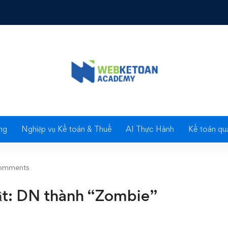
 DN thành “Zombie”
Blog
ng
Nghiệp vụ Kế toán & Thuế
AI Thực Hành
Kế toán quả
omments
uật: DN thành “Zombie”