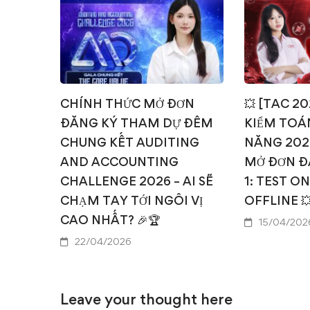
CHÍNH THỨC MỞ ĐƠN
💥 [TAC 2
ĐĂNG KÝ THAM DỰ ĐÊM
KIỂM TOÁN
CHUNG KẾT AUDITING
NĂNG 202
AND ACCOUNTING
MỞ ĐƠN Đ
CHALLENGE 2026 – AI SẼ
1: TEST O
CHẠM TAY TỚI NGÔI VỊ
OFFLINE 
CAO NHẤT? 🎉🏆
15/04/202
22/04/2026
Leave your thought here