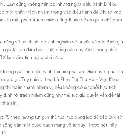
NN. Luật cũng không nên coi những người điều hành DN bị
 có một phần trách nhiệm trong việc điều hành để DN rơi vào
há sản một phần trách nhiệm cũng thuộc về cơ quan chủ quản
 năng về tài chính, có kinh nghiệm về tư vấn và xác định giá
định giá tài sản đảm bảo. Luật cũng cần quy định thống nhất
TX lâm vào tình trạng phá sản…
trong quá trình tiến hành thủ tục phá sản. Giải quyết phá sản
i đại diện. Tuy nhiên, theo bà Phan Thị Thu Hà – Viện Khoa
ng thể hoàn thành nhiệm vụ nếu không có sự phối hợp tích
y định rõ trách nhiệm cũng như thủ tục giải quyết vấn đề tài
 phá sản.
ật PS theo hướng rút gọn thủ tục, tạo động lực để các DN sử
ộc sống cần một cuộc cách mạng về tư duy. Trước hết, hãy
nh tế.