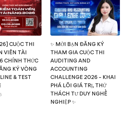
026] CUỘC THI
✨ MỜI BẠN ĐĂNG KÝ
 VIÊN TÀI
THAM GIA CUỘC THI
T
6 CHÍNH THỨC
AUDITING AND
ĂNG KÝ VÒNG
ACCOUNTING
NLINE & TEST
CHALLENGE 2026 – KHAI

PHÁ LÕI GIÁ TRỊ, THỬ
THÁCH TƯ DUY NGHỀ
6
NGHIỆP ✨
14/03/2026