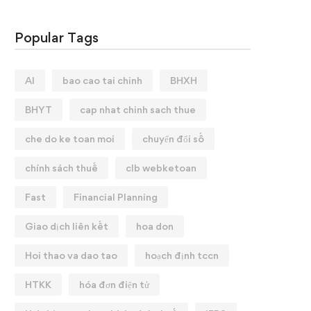
Popular Tags
AI
bao cao tai chinh
BHXH
BHYT
cap nhat chinh sach thue
che do ke toan moi
chuyển đổi số
chính sách thuế
clb webketoan
Fast
Financial Planning
Giao dịch liên kết
hoa don
Hoi thao va dao tao
hoạch định tccn
HTKK
hóa đơn điện tử