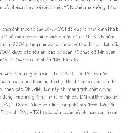
yên bố phá sản hay nói cách khác “DN chết mà không được
à phản ánh thực tế của DN, VCCI đã đưa ra nhận định khá bi
ng là sẽ khắc phục những vướng mắc của Luật PS DN năm
DN năm 2004 dường như vẫn đi theo “vết xe đổ” của luật cũ.
 2004 được các tòa án, các cơ quan, tổ chức có liên quan
PS năm 2004 còn quá nhiều điểm bất cập.
m vào tình trạng phá sản”. Tại Điều 3, Luật PS DN năm
anh toán các khoản nợ đến hạn khi chủ nợ có yêu cầu thì
vậy, theo các DN, điều luật này chỉ mang tính chất chung
h đúng thực trạng tình hình tài chính của DN khi lâm vào tình
à DN, HTX coi là lâm vào tình trạng phá sản được. Bởi, hầu
. Thậm chí DN, HTX bị yêu cầu tuyên bố phá sản vẫn là chủ