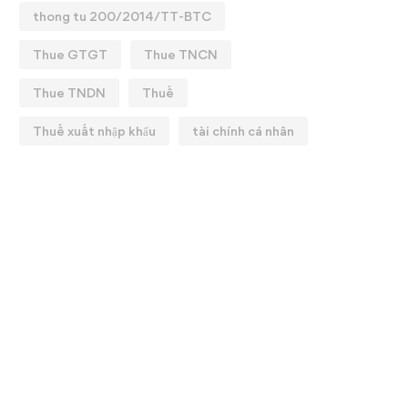
thong tu 200/2014/TT-BTC
Thue GTGT
Thue TNCN
Thue TNDN
Thuế
Thuế xuất nhập khẩu
tài chính cá nhân