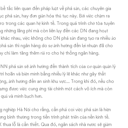
bế tắc liên quan đến pháp luật về phá sản, các chuyên gia
tục phá sản, hay đơn giản hóa thủ tục này. Bởi việc chậm ra
i ro trong các quan hệ kinh tế. Trong quá trình chờ tòa tuyên
g những lãng phí mà còn liên lụy đến các DN đang hoạt
bộ khác nhau, việc không cho DN phá sản đang tạo ra nhiều ảo
 phá sản thì ngân hàng do sợ ảnh hưởng đến lợi nhuận đã cho
y chỉ làm tăng thêm rủi ro cho hệ thống ngân hàng.
NN phá sản sẽ ảnh hưởng đến thành tích của cơ quản quản lý
trì hoãn và biện minh bằng nhiều lý lẽ khác như gây thất
ộng, ảnh hướng đến an sinh khu vực… Trong khi đó, nếu cho
ng được việc cung ứng tài chính một cách vô ích mà còn
 quả và minh bạch hơn.
ghiệp Hà Nội cho rằng, cần phải coi việc phá sản là hiện
ợng bình thường trong tiến trình phát triển của nền kinh tế.
X thua lỗ là cần thiết. Qua đó, ngân sách nhà nước sẽ giảm