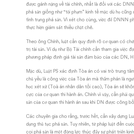
được gánh nặng về tài chính, nhất là đối với các DN
phá sản giống như “tội phạm” kinh tế mặc dù họ cũng
tình trạng phá sản. Vì xét cho cùng, việc để DNNN p
thực hiện giám sát thiếu chặt chẽ.
Theo ông Chính, luật cần quy định rõ cơ quan có chức
trị tài sản. Ví dụ như Bộ Tài chính cần tham gia việc 
phương pháp định giá tài sản đảm bảo của các DN, H
Mặc dù, Luật PS xác định Tòa án có vai trò trung tâm 
chủ yếu là công việc của Tòa án mà thẩm phán là ngườ
học xét xử (Toà án nhân dân tối cao), Tòa án sẽ khô
cực của cơ quan thi hành án. Chính vì vậy, cần phải qu
sản của cơ quan thi hành án sau khi DN được công bố
Các chuyên gia cho rằng, trước hết, cần xây dựng Lu
dụng thủ tục phá sản. Tuy nhiên, từ pháp luật đến cu
coi phá sản là một động lực thúc đẩy sự phát triển ki