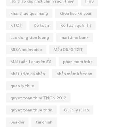
Hội thảo cập nhật chính sách thuế
IFRS
khai thue qua mang
khóa học kế toán
KTQT
Kế toán
Kế toán quản trị
Lao dong tien luong
maritime bank
MISA meInvoice
Mẫu 06/GTGT
Mỗi tuần 1 chuyên đề
phan mem htkk
phát triển cá nhân
phần mềm kế toán
quan ly thue
quyet toan thue TNCN 2012
quyet toan thue tndn
Quản lý rủi ro
Sửa đổi
tai chinh