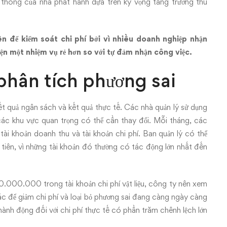
 thông của nhà phát hành dựa trên kỳ vọng tăng trưởng thu
 để kiểm soát chi phí bởi vì nhiều doanh nghiệp nhận
iện một nhiệm vụ rẻ hơn so với tự đảm nhận công việc.
 phân tích phương sai
kết quả ngân sách và kết quả thực tế. Các nhà quản lý sử dụng
ác khu vực quan trọng có thể cần thay đổi. Mỗi tháng, các
tài khoản doanh thu và tài khoản chi phí. Ban quản lý có thể
ớc tiên, vì những tài khoản đó thường có tác động lớn nhất đến
0.000.000 trong tài khoản chi phí vật liệu, công ty nên xem
hác để giảm chi phí và loại bỏ phương sai đang càng ngày càng
hành động đối với chi phí thực tế có phần trăm chênh lệch lớn