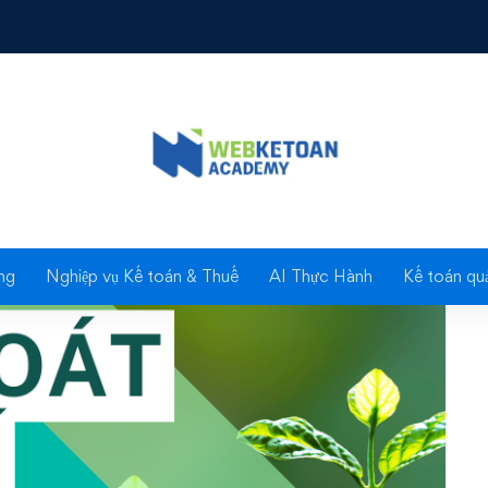
g ty dùng nó để gia tăng lợi nhuận
Blog
ng
Nghiệp vụ Kế toán & Thuế
AI Thực Hành
Kế toán quả