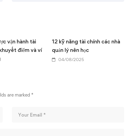
ược vận hành tài
12 kỹ năng tài chính các nhà
G
 khuyết điểm và ví
quản lý nên học
q
g
v
04/08/2025
5
elds are marked
*