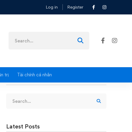
Log in
Register
Search
for:
n trị
Tài chính cá nhân
Search
Search
for:
Latest Posts