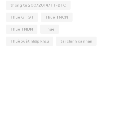
thong tu 200/2014/TT-BTC
Thue GTGT
Thue TNCN
Thue TNDN
Thuế
Thuế xuất nhập khẩu
tài chính cá nhân