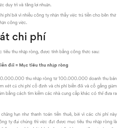
c duy trì và tăng lợi nhuận.
 phí bởi vì nhiều công ty nhận thấy việc trả tiền cho bên thứ
nhận công việc.
át chi phí
c tiêu thu nhập ròng, được tính bằng công thức sau:
iến đổi = Mục tiêu thu nhập ròng
m 10.000.000 thu nhập ròng từ 100.000.000 doanh thu bán
 xét cả chi phí cố định và chi phí biến đổi và cố gắng giảm
 giảm bằng cách tìm kiếm các nhà cung cấp khác có thể đưa ra
 chẳng hạn như thanh toán tiền thuê, bởi vì các chi phí này
g ty đại chúng thì việc đạt được mục tiêu thu nhập ròng là