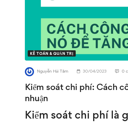
Cách
công
ty
dùng
nó
KẾ TOÁN & QUẢN TRỊ
để
Nguyễn Hải Tâm
30/04/2023
0 
gia
Kiểm soát chi phí: Cách cô
tăng
nhuận
lợi
Kiểm soát chi phí là g
nhuận