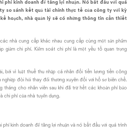
chi phí kinh doanh để tăng lợi nhuận. Nó bắt đầu với quá
ty so sánh kết quả tài chính thực tế của công ty với kỳ
 kế hoạch, nhà quản lý sẽ có những thông tin cần thiết
ừ các nhà cung cấp khác nhau cung cấp cùng một sản phẩm
p giảm chi phí. Kiểm soát chi phí là một yếu tố quan trọng
 bởi vì luật thuế thu nhập cá nhân đối tiền lương tiền công
h nghiệp đòi hỏi thay đổi thường xuyên đối với hồ sơ biên chế.
g tháng cho nhân viên sau khi đã trừ hết các khoản phí bảo
và chi phí của nhà tuyển dụng.
i phí kinh doanh để tăng lợi nhuận và nó bắt đầu với quá trình