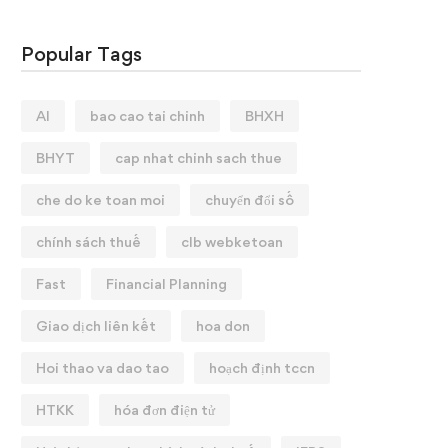
Popular Tags
AI
bao cao tai chinh
BHXH
BHYT
cap nhat chinh sach thue
che do ke toan moi
chuyển đổi số
chính sách thuế
clb webketoan
Fast
Financial Planning
Giao dịch liên kết
hoa don
Hoi thao va dao tao
hoạch định tccn
HTKK
hóa đơn điện tử