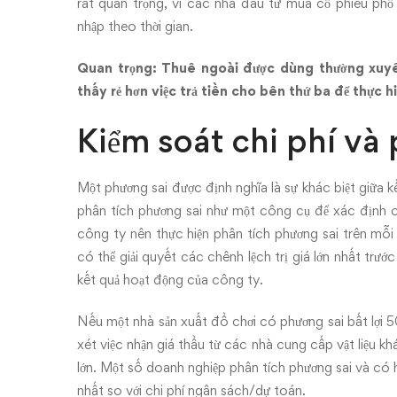
rất quan trọng, vì các nhà đầu tư mua cổ phiếu phổ
nhập theo thời gian.
Quan trọng: Thuê ngoài được dùng thường xuyên
thấy rẻ hơn việc trả tiền cho bên thứ ba để thực h
Kiểm soát chi phí và
Một phương sai được định nghĩa là sự khác biệt giữa 
phân tích phương sai như một công cụ để xác định c
công ty nên thực hiện phân tích phương sai trên mỗi 
có thể giải quyết các chênh lệch trị giá lớn nhất trư
kết quả hoạt động của công ty.
Nếu một nhà sản xuất đồ chơi có phương sai bất lợi 5
xét việc nhận giá thầu từ các nhà cung cấp vật liệu k
lớn. Một số doanh nghiệp phân tích phương sai và có 
nhất so với chi phí ngân sách/dự toán.