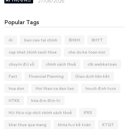
27/06/2026
Popular Tags
AI
bao cao tai chinh
BHXH
BHYT
cap nhat chinh sach thue
che do ke toan moi
chuyển đổi số
chính sách thuế
clb webketoan
Fast
Financial Planning
Giao dịch liên kết
hoa don
Hoi thao va dao tao
hoạch định tccn
HTKK
hóa đơn điện tử
Hội thảo cập nhật chính sách thuế
IFRS
khai thue qua mang
khóa học kế toán
KTQT