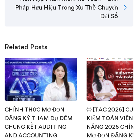
Pháp Hữu Hiệu Trong Xu Thế Chuyển
Đổi Số
Related Posts
CHÍNH THỨC MỞ ĐƠN
💥 [TAC 2026] CUỘ
ĐĂNG KÝ THAM DỰ ĐÊM
KIỂM TOÁN VIÊN T
CHUNG KẾT AUDITING
NĂNG 2026 CHÍN
AND ACCOUNTING
MỞ ĐƠN ĐĂNG KÝ