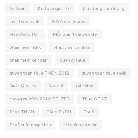
Kế toán
Kế toán quản trị
Lao dong tien luong
maritime bank
MISA meInvoice
Mẫu 06/GTGT
Mỗi tuần 1 chuyên đề
phan mem htkk
phát triển cá nhân
phần mềm kế toán
quan ly thue
quyet toan thue TNCN 2012
quyet toan thue tndn
Quản lý rủi ro
Sửa đổi
tai chinh
thong tu 200/2014/TT-BTC
Thue GTGT
Thue TNCN
Thue TNDN
Thuế
Thuế xuất nhập khẩu
tài chính cá nhân