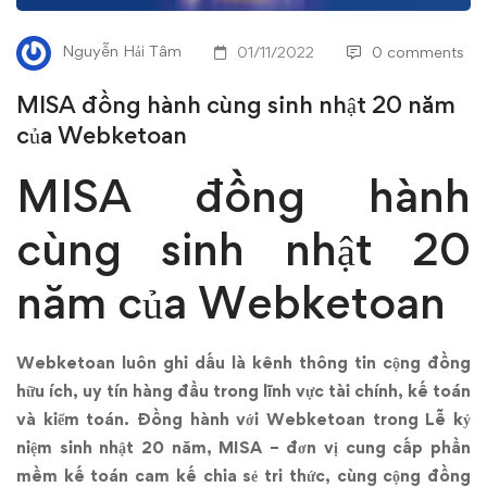
nhật
Nguyễn Hải Tâm
01/11/2022
0 comments
20
MISA đồng hành cùng sinh nhật 20 năm
năm
của Webketoan
của
MISA đồng hành
Webketoan
cùng sinh nhật 20
năm của Webketoan
Webketoan luôn ghi dấu là kênh thông tin cộng đồng
hữu ích, uy tín hàng đầu trong lĩnh vực tài chính, kế toán
và kiểm toán. Đồng hành với Webketoan trong Lễ kỷ
niệm sinh nhật 20 năm, MISA – đơn vị cung cấp phần
mềm kế toán cam kế chia sẻ tri thức, cùng cộng đồng