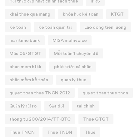
Hội thảo cập nhật chính sách thuế
IFRS
khai thue qua mang
khóa học kế toán
KTQT
Kế toán
Kế toán quản trị
Lao dong tien luong
maritime bank
MISA meInvoice
Mẫu 06/GTGT
Mỗi tuần 1 chuyên đề
phan mem htkk
phát triển cá nhân
phần mềm kế toán
quan ly thue
quyet toan thue TNCN 2012
quyet toan thue tndn
Quản lý rủi ro
Sửa đổi
tai chinh
thong tu 200/2014/TT-BTC
Thue GTGT
Thue TNCN
Thue TNDN
Thuế