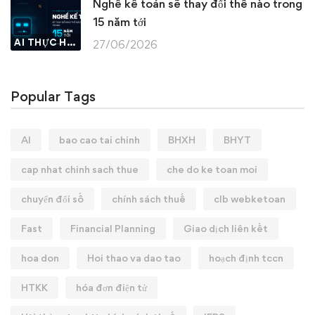
Nghề kế toán sẽ thay đổi thế nào trong
15 năm tới
AI THỰC HÀNH
27/06/2026
Popular Tags
AI
bao cao tai chinh
BHXH
BHYT
cap nhat chinh sach thue
che do ke toan moi
chuyển đổi số
chính sách thuế
clb webketoan
Fast
Financial Planning
Giao dịch liên kết
hoa don
Hoi thao va dao tao
hoạch định tccn
HTKK
hóa đơn điện tử