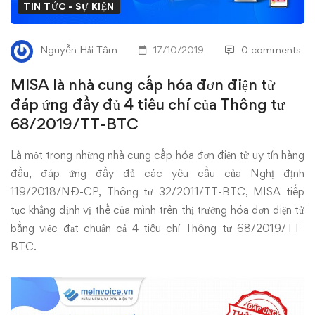
cấp
TIN TỨC - SỰ KIỆN
hóa
Nguyễn Hải Tâm
17/10/2019
0 comments
đơn
MISA là nhà cung cấp hóa đơn điện tử
điện
đáp ứng đầy đủ 4 tiêu chí của Thông tư
68/2019/TT-BTC
tử
đáp
Là một trong những nhà cung cấp hóa đơn điện tử uy tín hàng
đầu, đáp ứng đầy đủ các yêu cầu của Nghị định
ứng
119/2018/NĐ-CP, Thông tư 32/2011/TT-BTC, MISA tiếp
tục khẳng định vị thế của mình trên thị trường hóa đơn điện tử
đầy
bằng việc đạt chuẩn cả 4 tiêu chí Thông tư 68/2019/TT-
BTC.
đủ
4