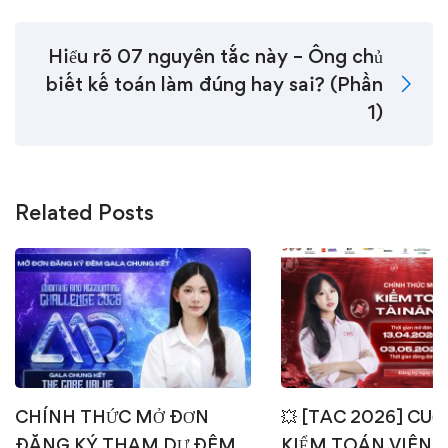
Hiểu rõ 07 nguyên tắc này – Ông chủ
biết kế toán làm đúng hay sai? (Phần
1)
Related Posts
CHÍNH THỨC MỞ ĐƠN
💥 [TAC 2026] CUỘ
ĐĂNG KÝ THAM DỰ ĐÊM
KIỂM TOÁN VIÊN T