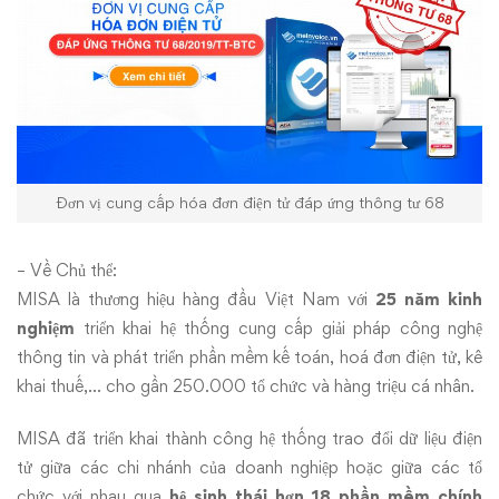
tiêu
chí
của
Thông
tư
Đơn vị cung cấp hóa đơn điện tử đáp ứng thông tư 68
68/2019/TT-
– Về Chủ thể:
BTC
MISA là thương hiệu hàng đầu Việt Nam với
25 năm kinh
nghiệm
triển khai hệ thống cung cấp giải pháp công nghệ
thông tin và phát triển phần mềm kế toán,
hoá đơn điện tử
, kê
khai thuế,… cho gần 250.000 tổ chức và hàng triệu cá nhân.
MISA đã triển khai thành công hệ thống trao đổi dữ liệu điện
tử giữa các chi nhánh của doanh nghiệp hoặc giữa các tổ
chức với nhau qua
hệ sinh thái hơn 18 phần mềm chính