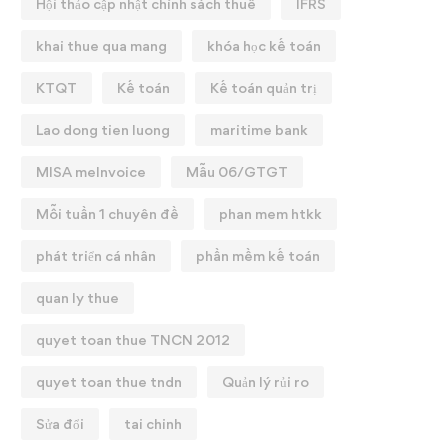
Hội thảo cập nhật chính sách thuế
IFRS
khai thue qua mang
khóa học kế toán
KTQT
Kế toán
Kế toán quản trị
KHÓA HỌC: QUYẾT TOÁN
💼 CHIÊU SINH KHAI
Lao dong tien luong
maritime bank
HUẾ 2025
GIẢNG KHOÁ HỌC: T
MISA meInvoice
Mẫu 06/GTGT
CHUYÊN SÂU ✨
25/02/2026
12/01/2026
Mỗi tuần 1 chuyên đề
phan mem htkk
phát triển cá nhân
phần mềm kế toán
quan ly thue
quyet toan thue TNCN 2012
quyet toan thue tndn
Quản lý rủi ro
Sửa đổi
tai chinh