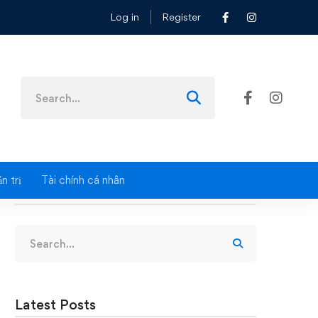
Log in
Register
Search
for:
n trị
Tài chính cá nhân
Search
Search
for:
Latest Posts