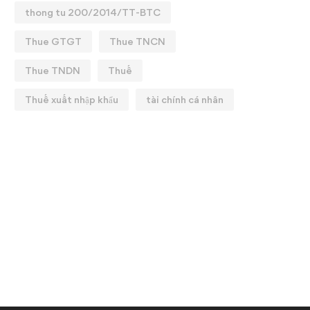
thong tu 200/2014/TT-BTC
Thue GTGT
Thue TNCN
Thue TNDN
Thuế
Thuế xuất nhập khẩu
tài chính cá nhân