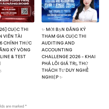
026] CUỘC THI
✨ MỜI BẠN ĐĂNG KÝ
 VIÊN TÀI
THAM GIA CUỘC THI
T
6 CHÍNH THỨC
AUDITING AND
ĂNG KÝ VÒNG
ACCOUNTING
NLINE & TEST
CHALLENGE 2026 – KHAI

PHÁ LÕI GIÁ TRỊ, THỬ
THÁCH TƯ DUY NGHỀ
6
NGHIỆP ✨
14/03/2026
elds are marked
*