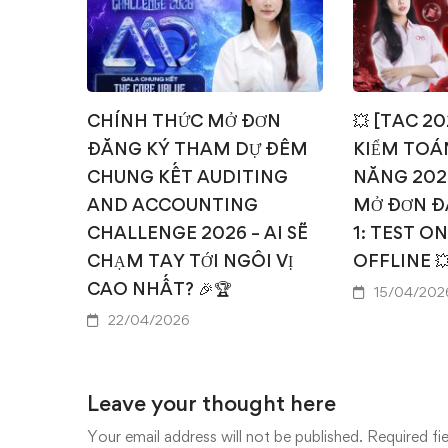
CHÍNH THỨC MỞ ĐƠN
💥 [TAC 2
ĐĂNG KÝ THAM DỰ ĐÊM
KIỂM TOÁN
CHUNG KẾT AUDITING
NĂNG 202
AND ACCOUNTING
MỞ ĐƠN Đ
CHALLENGE 2026 – AI SẼ
1: TEST O
CHẠM TAY TỚI NGÔI VỊ
OFFLINE 
CAO NHẤT? 🎉🏆
15/04/202
22/04/2026
Leave your thought here
Your email address will not be published.
Required fi