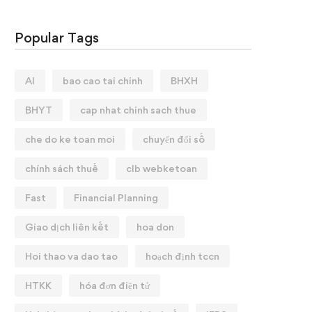
Popular Tags
AI
bao cao tai chinh
BHXH
BHYT
cap nhat chinh sach thue
che do ke toan moi
chuyển đổi số
chính sách thuế
clb webketoan
Fast
Financial Planning
Giao dịch liên kết
hoa don
Hoi thao va dao tao
hoạch định tccn
HTKK
hóa đơn điện tử