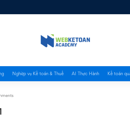
Blog
ng
Nghiệp vụ Kế toán & Thuế
AI Thực Hành
Kế toán quả
mments
1