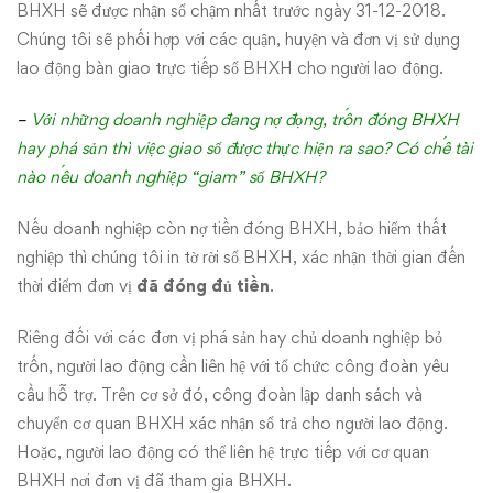
BHXH sẽ được nhận sổ chậm nhất trước ngày 31-12-2018.
Chúng tôi sẽ phối hợp với các quận, huyện và đơn vị sử dụng
lao động bàn giao trực tiếp sổ BHXH cho người lao động.
–
Với những doanh nghiệp đang nợ đọng, trốn đóng BHXH
hay phá sản thì việc giao sổ được thực hiện ra sao? Có chế tài
nào nếu doanh nghiệp “giam” sổ BHXH?
Nếu doanh nghiệp còn nợ tiền đóng BHXH, bảo hiểm thất
nghiệp thì chúng tôi in tờ rời sổ BHXH, xác nhận thời gian đến
thời điểm đơn vị
đã đóng đủ tiền
.
Riêng đối với các đơn vị phá sản hay chủ doanh nghiệp bỏ
trốn, người lao động cần liên hệ với tổ chức công đoàn yêu
cầu hỗ trợ. Trên cơ sở đó, công đoàn lập danh sách và
chuyển cơ quan BHXH xác nhận sổ trả cho người lao động.
Hoặc, người lao động có thể liên hệ trực tiếp với cơ quan
BHXH nơi đơn vị đã tham gia BHXH.