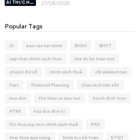
AI THỰC HÀNH
27/06/2026
Popular Tags
AI
bao cao tai chinh
BHXH
BHYT
cap nhat chinh sach thue
che do ke toan moi
chuyển đổi số
chính sách thuế
clb webketoan
Fast
Financial Planning
Giao dịch liên kết
hoa don
Hoi thao va dao tao
hoạch định tccn
HTKK
hóa đơn điện tử
Hội thảo cập nhật chính sách thuế
IFRS
khai thue qua mang
khóa học kế toán
KTQT