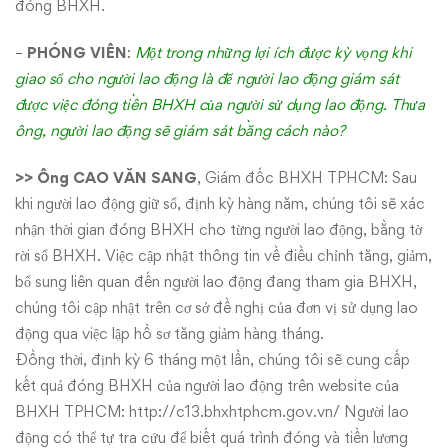
đóng BHXH.
–
PHÓNG VIÊN
:
Một trong những lợi ích được kỳ vọng khi
giao sổ cho người lao động là để người lao động giám sát
được việc đóng tiền BHXH của người sử dụng lao động. Thưa
ông, người lao động sẽ giám sát bằng cách nào?
>> Ông CAO VĂN SANG
, Giám đốc BHXH TPHCM: Sau
khi người lao động giữ sổ, định kỳ hàng năm, chúng tôi sẽ xác
nhận thời gian đóng BHXH cho từng người lao động, bằng tờ
rời sổ BHXH. Việc cập nhật thông tin về điều chỉnh tăng, giảm,
bổ sung liên quan đến người lao động đang tham gia BHXH,
chúng tôi cập nhật trên cơ sở đề nghị của đơn vị sử dụng lao
động qua việc lập hồ sơ tăng giảm hàng tháng.
Đồng thời, định kỳ 6 tháng một lần, chúng tôi sẽ cung cấp
kết quả đóng BHXH của người lao động trên website của
BHXH TPHCM:
http://c13.bhxhtphcm.gov.vn/
Người lao
động có thể tự tra cứu để biết quá trình đóng và tiền lương