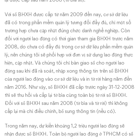
Với sổ BHXH được cấp từ năm 2009 đến nay, cơ sở dữ liệu
đã có trong phần mềm quản lý tương đối đầy đủ, chỉ một số
trường hợp chưa cập nhật đúng chức danh nghề nghiệp. Còn
đối với người lao động có thời gian tham gia BHXH trước năm
2008, do chưa có đầy đủ trong cơ sở dữ liệu phần mềm quản
lý, nên chúng tôi sẽ phối hợp với đơn vị sử dụng lao động thực
hiện, cập nhật. Và chúng tôi chỉ bàn giao sổ cho người lao
động sau khi đã rà soát, nhập xong thông tin trên sổ BHXH
của người lao động vào cơ sở dữ liệu và in tờ rời hàng năm đến
năm 2016. Như vậy, sổ BHXH đã cấp trước ngày 31-12-2008
thì sẽ thu hồi và cấp lại tờ bìa cùng toàn bộ tờ rời sổ BHXH.
Đối với sổ BHXH sau năm 2008 (tờ bìa và tờ rời) thì không
cấp lại mà chỉ điều chỉnh, bổ sung thông tin (nếu có).
Trong năm nay, dự kiến khoảng 1,2 triệu người lao động sẽ
nhận được sổ BHXH. Toàn bộ người lao động ở TPHCM có sổ