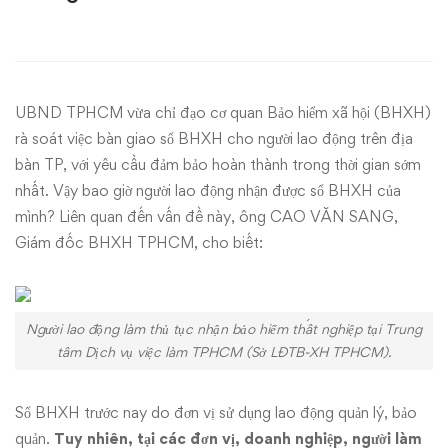
thể
kiện
doanh
UBND TPHCM vừa chỉ đạo cơ quan Bảo hiểm xã hội (BHXH)
nghiệp
rà soát việc bàn giao sổ BHXH cho người lao động trên địa
bàn TP, với yêu cầu đảm bảo hoàn thành trong thời gian sớm
không
nhất. Vậy bao giờ người lao động nhận được sổ BHXH của
mình? Liên quan đến vấn đề này, ông CAO VĂN SANG,
trả
Giám đốc BHXH TPHCM, cho biết:
sổ
BHXH
Người lao động làm thủ tục nhận bảo hiểm thất nghiệp tại Trung
tâm Dịch vụ việc làm TPHCM (Sở LĐTB-XH TPHCM).
Sổ BHXH trước nay do đơn vị sử dụng lao động quản lý, bảo
quản.
Tuy nhiên, tại các đơn vị, doanh nghiệp, người làm