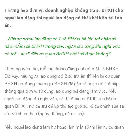
Trường hợp đơn vị, doanh nghiệp không trả sổ BHXH cho
người lao động thì người lao động có thể khởi kiện tại tòa
án.
–
Những người lao động có 2 sổ BHXH trở lên thì nhận sổ
nào? Cầm sổ BHXH trong tay, người lao động khi nghỉ việc
có thể… tự đi đến cơ quan BHXH chốt sổ được không?
Theo nguyên tắc, mỗi người lao động chỉ có một sổ BHXH.
Do vậy, nếu người lao động có 2 sổ trở lên thì liên hệ cơ quan
BHXH nơi đang tham gia BHXH để gộp sổ hoặc có thể nộp
thông qua đơn vị sử dụng lao động nơi đang làm việc. Nếu
người lao động đã nghỉ việc, sổ đã được chốt thì liên hệ cơ
quan BHXH nơi cư trú để lập thủ tục gộp sổ, kể cả chỉnh sửa sai
sót về nhân thân (ngày, tháng, năm sinh).
Nếu người lao động làm hư hoặc làm mất sổ thì liên hệ cơ quan