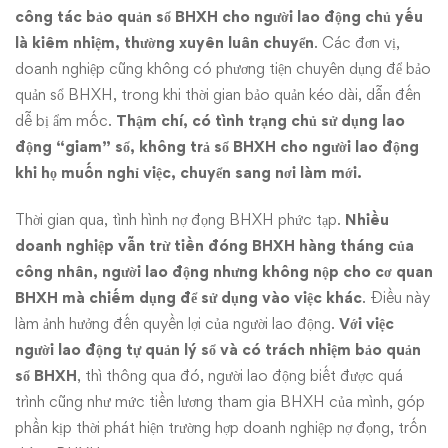
công tác bảo quản sổ BHXH cho người lao động chủ yếu
là kiêm nhiệm, thường xuyên luân chuyển
. Các đơn vị,
doanh nghiệp cũng không có phương tiện chuyên dụng để bảo
quản sổ BHXH, trong khi thời gian bảo quản kéo dài, dẫn đến
dễ bị ẩm mốc.
Thậm chí, có tình trạng chủ sử dụng lao
động “giam” sổ, không trả sổ BHXH cho người lao động
khi họ muốn nghỉ việc, chuyển sang nơi làm mới.
Thời gian qua, tình hình nợ đọng BHXH phức tạp.
Nhiều
doanh nghiệp vẫn trừ tiền đóng BHXH hàng tháng của
công nhân, người lao động nhưng không nộp cho cơ quan
BHXH mà chiếm dụng để sử dụng vào việc khác
. Điều này
làm ảnh hưởng đến quyền lợi của người lao động.
Với việc
người lao động tự quản lý sổ và có trách nhiệm bảo quản
sổ BHXH
, thì thông qua đó, người lao động biết được quá
trình cũng như mức tiền lương tham gia BHXH của mình, góp
phần kịp thời phát hiện trường hợp doanh nghiệp nợ đọng, trốn