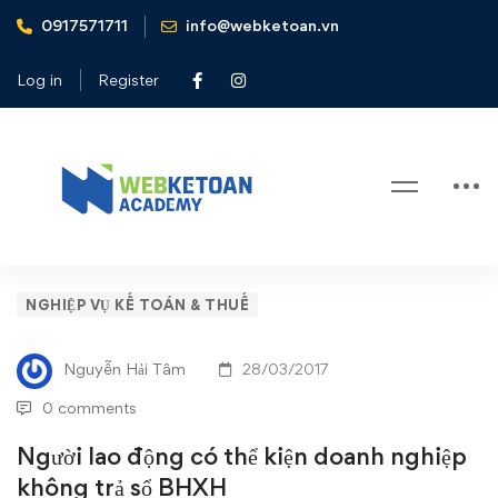
0917571711
info@webketoan.vn
Home
Nghiệp vụ Kế toán & Thuế
Người lao động có thể kiện doanh nghiệp không trả sổ
Log in
Register
BHXH
Blog
Người
NGHIỆP VỤ KẾ TOÁN & THUẾ
lao
Nguyễn Hải Tâm
28/03/2017
động
0 comments
có
Người lao động có thể kiện doanh nghiệp
không trả sổ BHXH