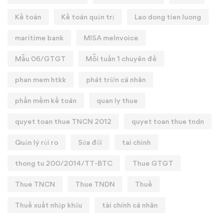
Kế toán
Kế toán quản trị
Lao dong tien luong
maritime bank
MISA meInvoice
Mẫu 06/GTGT
Mỗi tuần 1 chuyên đề
phan mem htkk
phát triển cá nhân
phần mềm kế toán
quan ly thue
quyet toan thue TNCN 2012
quyet toan thue tndn
Quản lý rủi ro
Sửa đổi
tai chinh
thong tu 200/2014/TT-BTC
Thue GTGT
Thue TNCN
Thue TNDN
Thuế
Thuế xuất nhập khẩu
tài chính cá nhân