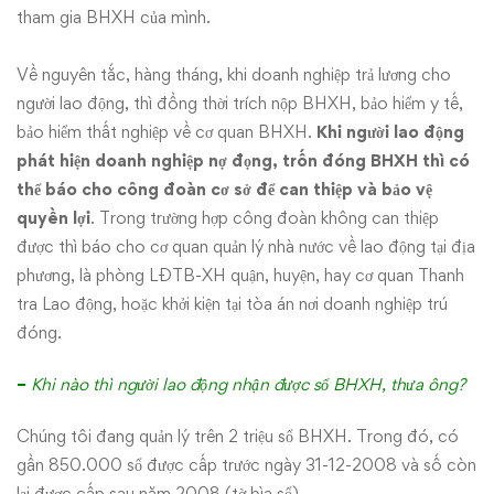
tham gia BHXH của mình.
Về nguyên tắc, hàng tháng, khi doanh nghiệp trả lương cho
người lao động, thì đồng thời trích nộp BHXH, bảo hiểm y tế,
bảo hiểm thất nghiệp về cơ quan BHXH.
Khi người lao động
phát hiện doanh nghiệp nợ đọng, trốn đóng BHXH thì có
thể báo cho công đoàn cơ sở để can thiệp và bảo vệ
quyền lợi
. Trong trường hợp công đoàn không can thiệp
được thì báo cho cơ quan quản lý nhà nước về lao động tại địa
phương, là phòng LĐTB-XH quận, huyện, hay cơ quan Thanh
tra Lao động, hoặc khởi kiện tại tòa án nơi doanh nghiệp trú
đóng.
–
Khi nào thì người lao động nhận được sổ BHXH, thưa ông?
Chúng tôi đang quản lý trên 2 triệu sổ BHXH. Trong đó, có
gần 850.000 sổ được cấp trước ngày 31-12-2008 và số còn
lại được cấp sau năm 2008 (tờ bìa sổ).