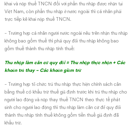
ngoài
khai và nộp thuế TNCN đối với phần thu nhập được nhận tại
thì
Việt Nam, còn phần thu nhập ở nước ngoài thì cá nhân phải
trực tiếp kê khai nộp thuế TNCN.
khai
– Trường hợp cá nhân người nước ngoài nêu trên nhận thu nhập
thuế
không bao gồm thuế thì phải quy đổi thu nhập không bao
gồm thuế thành thu nhập tính thuế:
TNCN
thế
Thu nhập làm căn cứ quy đổi = Thu nhập thực nhận + Các
khoản trả thay – Các khoản giảm trừ
nào?
– Trường hợp tổ chức trả thu nhập thực hiện chính sách cân
bằng thuế có khấu trừ thuế giả định trước khi trả thu nhập cho
người lao động và nộp thay thuế TNCN theo thực tế phát
sinh cho người lao động thì thu nhập làm căn cứ để quy đổi
thành thu nhập tính thuế không gồm tiền thuế giả định đã
khấu trừ.