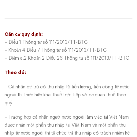
có
lương
tại
Căn cứ quy định:
Việt
– Điều 1
Thông tư số 111/2013/TT-BTC
– Khoản 4 Điều 7 Thông tư số 111/2013/TT-BTC
Nam,
– Điểm a.2 Khoản 2 Điều 26 Thông tư số 111/2013/TT-BTC
vừa
Theo đó:
có
– Cá nhân cư trú có thu nhập từ tiền lương, tiền công từ nước
lương
ngoài thì thực hiện khai thuế trực tiếp với cơ quan thuế theo
quý.
tại
– Trường hợp cá nhân người nước ngoài làm việc tại Việt Nam
nước
được nhận một phần thu nhập tại Việt Nam và một phần thu
nhập từ nước ngoài thì tổ chức trả thu nhập có trách nhiệm kê