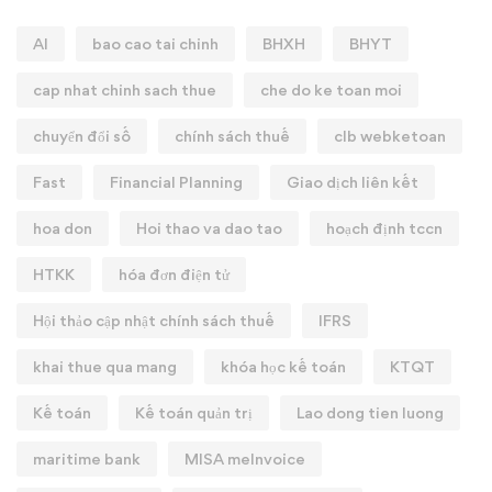
AI
bao cao tai chinh
BHXH
BHYT
cap nhat chinh sach thue
che do ke toan moi
chuyển đổi số
chính sách thuế
clb webketoan
Fast
Financial Planning
Giao dịch liên kết
hoa don
Hoi thao va dao tao
hoạch định tccn
HTKK
hóa đơn điện tử
Hội thảo cập nhật chính sách thuế
IFRS
khai thue qua mang
khóa học kế toán
KTQT
Kế toán
Kế toán quản trị
Lao dong tien luong
maritime bank
MISA meInvoice