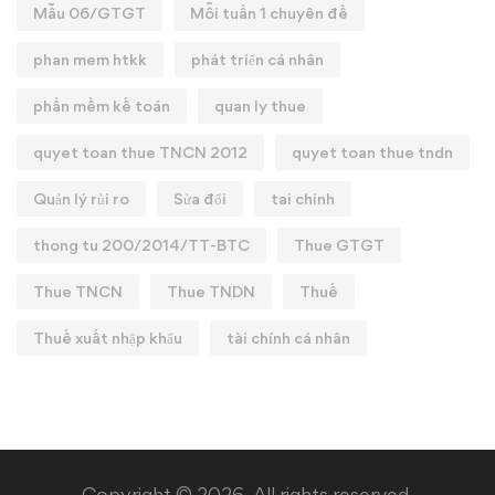
Mẫu 06/GTGT
Mỗi tuần 1 chuyên đề
phan mem htkk
phát triển cá nhân
phần mềm kế toán
quan ly thue
quyet toan thue TNCN 2012
quyet toan thue tndn
Quản lý rủi ro
Sửa đổi
tai chinh
thong tu 200/2014/TT-BTC
Thue GTGT
Thue TNCN
Thue TNDN
Thuế
Thuế xuất nhập khẩu
tài chính cá nhân
Copyright © 2026. All rights reserved.