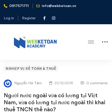
0917571711
info@webketoan.vn
Home
Nghiệp vụ Kế toán & Thuế
Người nước ngoài vừa có lương tại Việt Nam, vừa có lương
Log in
Register
tại nước ngoài thì khai thuế TNCN thế nào?
Blog
Người
NGHIỆP VỤ KẾ TOÁN & THUẾ
nước
Nguyễn Hải Tâm
20/12/2016
0 comments
ngoài
Người nước ngoài vừa có lương tại Việt
vừa
Nam, vừa có lương tại nước ngoài thì khai
thuế TNCN thế nào?