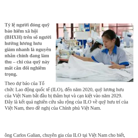
hiểm
xã
Tỷ lệ người đóng quỹ
hội
bảo hiểm xã hội
(BHXH) trên số người
hưởng lương hưu
giảm nhanh là nguyên
nhân chính đang làm
thu – chi của quỹ này
mất cân đối nghiêm
trọng.
Theo dự báo của Tổ
chức Lao động quốc tế (ILO), đến năm 2020, quỹ lương hưu
của Việt Nam bắt đầu bị thâm hụt và cạn kiệt vào năm 2029.
Đây là kết quả nghiên cứu sâu rộng của ILO về quỹ hưu trí của
Việt Nam, theo đề nghị của Chính phủ Việt Nam.
ông Carlos Galian, chuyên gia của ILO tại Việt Nam cho biết,