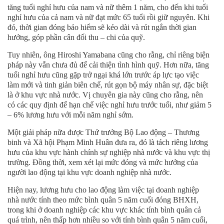
tăng tuổi nghỉ hưu của nam và nữ thêm 1 năm, cho đến khi tuổi
nghỉ hưu của cả nam và nữ đạt mức 65 tuổi rồi giữ nguyên. Khi
đó, thời gian đóng bảo hiểm sẽ kéo dài và rút ngắn thời gian
hưởng, góp phần cân đối thu – chi của quỹ.
Tuy nhiên, ông Hiroshi Yamabana cũng cho rằng, chỉ riêng biện
pháp này vẫn chưa đủ để cải thiện tình hình quỹ. Hơn nữa, tăng
tuổi nghỉ hưu cũng gặp trở ngại khá lớn trước áp lực tạo việc
làm mới và tinh giản biên chế, rút gọn bộ máy nhân sự, đặc biệt
là ở khu vực nhà nước. Vị chuyên gia này cũng cho rằng, nên
có các quy định để hạn chế việc nghỉ hưu trước tuổi, như giảm 5
– 6% lương hưu với mỗi năm nghỉ sớm.
Một giải pháp nữa được Thứ trưởng Bộ Lao động – Thương
binh và Xã hội Phạm Minh Huân đưa ra, đó là tách riêng lương
hưu của khu vực hành chính sự nghiệp nhà nước và khu vực thị
trường. Đồng thời, xem xét lại mức đóng và mức hưởng của
người lao động tại khu vực doanh nghiệp nhà nước.
Hiện nay, lương hưu cho lao động làm việc tại doanh nghiệp
nhà nước tính theo mức bình quân 5 năm cuối đóng BHXH,
trong khi ở doanh nghiệp các khu vực khác tính bình quân cả
quá trình, nên thấp hơn nhiều so với tính bình quân 5 năm cuối,