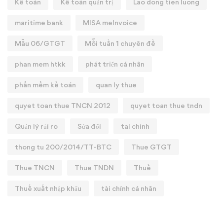
Kế toán
Kế toán quản trị
Lao dong tien luong
maritime bank
MISA meInvoice
Mẫu 06/GTGT
Mỗi tuần 1 chuyên đề
phan mem htkk
phát triển cá nhân
phần mềm kế toán
quan ly thue
quyet toan thue TNCN 2012
quyet toan thue tndn
Quản lý rủi ro
Sửa đổi
tai chinh
thong tu 200/2014/TT-BTC
Thue GTGT
Thue TNCN
Thue TNDN
Thuế
Thuế xuất nhập khẩu
tài chính cá nhân