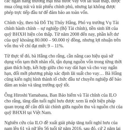
các ngân hàng thương mại nhà nước vay với lãi suất thấp, được
mua công trái và trái phiếu chính phủ, nhưng lại không được
phép trực tiếp đầu tư để đảm bảo an toàn vốn.
Chính vậy, theo bà Đỗ Thị Thúy Hằng, Phó vụ trưởng Vụ Tài
chính hành chính – sự nghiệp (Bộ Tài chính), tiền sinh lời của
quỹ BHXH hiện còn thấp. Từ năm 2008 đến nay, phần kết dư
của quỹ khoảng 80.000 – 90.000 tỷ đồng, nhưng lợi nhuận trên
vốn thu về chỉ đạt mức 9 – 11%.
Từ thực tế đó, bà Hằng cho rằng, cần nâng cao hiệu quả sử
dụng vốn tạm thời nhàn rỗi, tận dụng nguồn vốn trong từng thời
gian thích hợp, kết hợp giữa cho vay dài hạn và cho vay ngắn
hạn, đổi mới phương pháp xác định lãi suất cho vay… Bà Hằng
cũng kiến nghị hình thành tổ chức đầu tư chuyên nghiệp để bảo
đảm an toàn và tăng trưởng quỹ tốt.
Ông Hiroshi Yamabana, Ban Bảo hiểm và Tài chính của ILO
cho rằng, tăng dần tuổi nghỉ hưu được xem là một biện pháp
quan trọng để cân đối tài chính giữa nguồn thu và nguồn chi của
quỹ BHXH tại Việt Nam.
Nghiên cứu của ILO đề xuất giải pháp tăng tuổi nghỉ hưu của
nam lên 61 và nữ lên 56 tuổi từ năm 2016, sau đó, cứ 2 năm lại