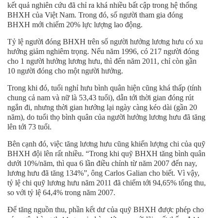
kết quả nghiên cứu đã chỉ ra khá nhiều bất cập trong hệ thống
BHXH của Việt Nam. Trong đó, số người tham gia đóng
BHXH mới chiếm 20% lực lượng lao động.
Tỷ lệ người đóng BHXH trên số người hưởng lương hưu có xu
hướng giảm nghiêm trọng. Nếu năm 1996, có 217 người đóng
cho 1 người hưởng lương hưu, thì đến năm 2011, chỉ còn gần
10 người đóng cho một người hưởng.
Trong khi đó, tuổi nghỉ hưu bình quân hiện cũng khá thấp (tính
chung cả nam và nữ là 53,43 tuổi), dẫn tới thời gian đóng rút
ngắn đi, nhưng thời gian hưởng lại ngày càng kéo dài (gần 20
năm), do tuổi thọ bình quân của người hưởng lương hưu đã tăng
lên tới 73 tuổi.
Bên cạnh đó, việc tăng lương hưu cũng khiến lượng chi của quỹ
BHXH đội lên rất nhiều. “Trong khi quỹ BHXH tăng bình quân
dưới 10%/năm, thì qua 6 lần điều chỉnh từ năm 2007 đến nay,
lương hưu đã tăng 134%”, ông Carlos Galian cho biết. Vì vậy,
tỷ lệ chi quỹ lương hưu năm 2011 đã chiếm tới 94,65% tổng thu,
so với tỷ lệ 64,4% trong năm 2007.
Để tăng nguồn thu, phần kết dư của quỹ BHXH được phép cho