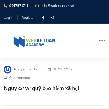
0917571711
info@webketoan.vn
Home
Tin tức - Sự kiện
Nguy cơ vỡ quỹ bảo hiểm xã hội
Log in
Register
Blog
Nguy
TIN TỨC - SỰ KIỆN
cơ
Nguyễn Hải Tâm
30/08/2012
vỡ
0 comments
quỹ
Nguy cơ vỡ quỹ bảo hiểm xã hội
bảo