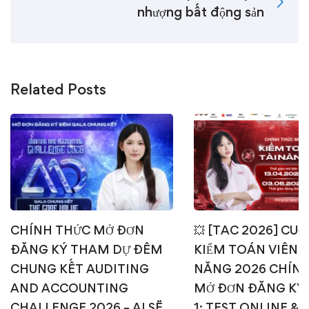
nhượng bất động sản
Related Posts
CHÍNH THỨC MỞ ĐƠN
💥 [TAC 2026] CUỘ
ĐĂNG KÝ THAM DỰ ĐÊM
KIỂM TOÁN VIÊN T
CHUNG KẾT AUDITING
NĂNG 2026 CHÍN
AND ACCOUNTING
MỞ ĐƠN ĐĂNG KÝ
CHALLENGE 2026 – AI SẼ
1: TEST ONLINE & 