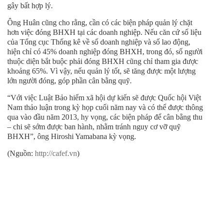
gây bất hợp lý.
Ông Huân cũng cho rằng, cần có các biện pháp quản lý chặt
hơn việc đóng BHXH tại các doanh nghiệp. Nếu căn cứ số liệu
của Tổng cục Thống kê về số doanh nghiệp và số lao động,
hiện chỉ có 45% doanh nghiệp đóng BHXH, trong đó, số người
thuộc diện bắt buộc phải đóng BHXH cũng chỉ tham gia được
khoảng 65%. Vì vậy, nếu quản lý tốt, sẽ tăng được một lượng
lớn người đóng, góp phần cân bằng quỹ.
“Với việc Luật Bảo hiểm xã hội dự kiến sẽ được Quốc hội Việt
Nam thảo luận trong kỳ họp cuối năm nay và có thể được thông
qua vào đầu năm 2013, hy vọng, các biện pháp để cân bằng thu
– chi sẽ sớm được ban hành, nhằm tránh nguy cơ vỡ quỹ
BHXH”, ông Hiroshi Yamabana kỳ vọng.
(Nguồn:
http://cafef.vn
)