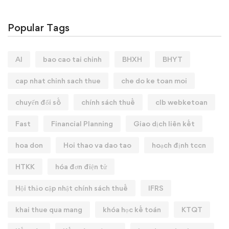
Popular Tags
AI
bao cao tai chinh
BHXH
BHYT
cap nhat chinh sach thue
che do ke toan moi
chuyển đổi số
chính sách thuế
clb webketoan
Fast
Financial Planning
Giao dịch liên kết
hoa don
Hoi thao va dao tao
hoạch định tccn
HTKK
hóa đơn điện tử
Hội thảo cập nhật chính sách thuế
IFRS
khai thue qua mang
khóa học kế toán
KTQT