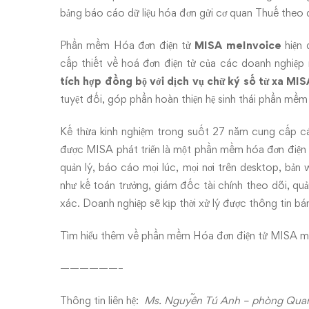
bảng báo cáo dữ liệu hóa đơn gửi cơ quan Thuế theo đ
Phần mềm Hóa đơn điện tử
MISA meInvoice
hiện 
cấp thiết về hoá đơn điện tử của các doanh nghiệ
tích hợp đồng bộ với dịch vụ chữ ký số từ xa MI
tuyệt đối, góp phần hoàn thiện hệ sinh thái phần mề
Kế thừa kinh nghiệm trong suốt 27 năm cung cấp c
được MISA phát triển là một phần mềm hóa đơn điện t
quản lý, báo cáo mọi lúc, mọi nơi trên desktop, bản 
như kế toán trưởng, giám đốc tài chính theo dõi, qu
xác. Doanh nghiệp sẽ kịp thời xử lý được thông tin bá
Tìm hiểu thêm về phần mềm
Hóa đơn điện tử MISA m
——————–
Thông tin liên hệ:
Ms. Nguyễn Tú Anh – phòng Qua