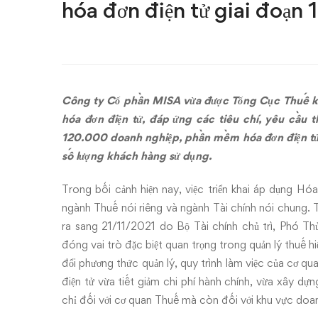
meInvoice
hóa đơn điện tử giai đoạn 1
được
Tổng
Cục
Công ty Cổ phần MISA vừa được Tổng Cục Thuế 
hóa đơn điện tử, đáp ứng các tiêu chí, yêu cầu t
Thuế
120.000 doanh nghiệp, phần mềm hóa đơn điện t
công
số lượng khách hàng sử dụng.
nhận
Trong bối cảnh hiện nay, việc triển khai áp dụng H
ngành Thuế nói riêng và ngành Tài chính nói chung. T
đáp
ra sang 21/11/2021 do Bộ Tài chính chủ trì, Phó Th
đóng vai trò đặc biệt quan trọng trong quản lý thuế h
ứng
đổi phương thức quản lý, quy trình làm việc của cơ q
việc
điện tử vừa tiết giảm chi phí hành chính, vừa xây dựn
chỉ đối với cơ quan Thuế mà còn đối với khu vực doan