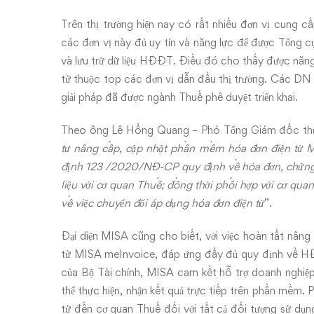
Trên thị trường hiện nay có rất nhiều đơn vị cung c
các đơn vị này đủ uy tín và năng lực để được Tổng c
và lưu trữ dữ liệu HĐĐT. Điều đó cho thấy được năng 
tử thuộc top các đơn vị dẫn đầu thị trường. Các DN 
giải pháp đã được ngành Thuế phê duyệt triển khai.
Theo ông Lê Hồng Quang – Phó Tổng Giám đốc th
tư nâng cấp, cập nhật phần mềm hóa đơn điện tử M
định 123
/2020/NĐ-CP quy định về hóa đơn, chứng t
liệu với cơ quan Thuế; đồng thời phối hợp với cơ qua
về việc chuyển đổi áp dụng hóa đơn điện tử
”.
Đại diện MISA cũng cho biết, với việc hoàn tất nân
tử MISA meInvoice, đáp ứng đầy đủ quy định về HĐ
của Bộ Tài chính, MISA cam kết hỗ trợ doanh nghiệ
thể thực hiện, nhận kết quả trực tiếp trên phần mềm.
tử đến cơ quan Thuế đối với tất cả đối tượng sử dụ