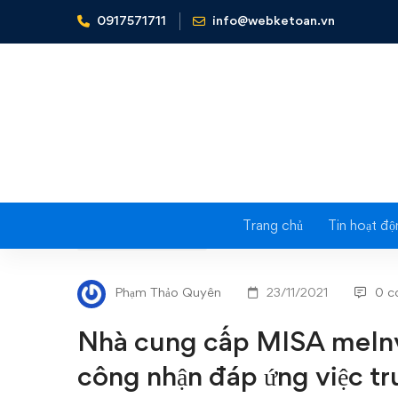
0917571711
info@webketoan.vn
Home
Tin tức - Sự kiện
Nhà cung cấp MISA meInvoice đ
Trang chủ
Tin hoạt độ
Nhà
TIN TỨC - SỰ KIỆN
cung
Phạm Thảo Quyên
23/11/2021
0 c
cấp
Nhà cung cấp MISA meInv
MISA
công nhận đáp ứng việc tru