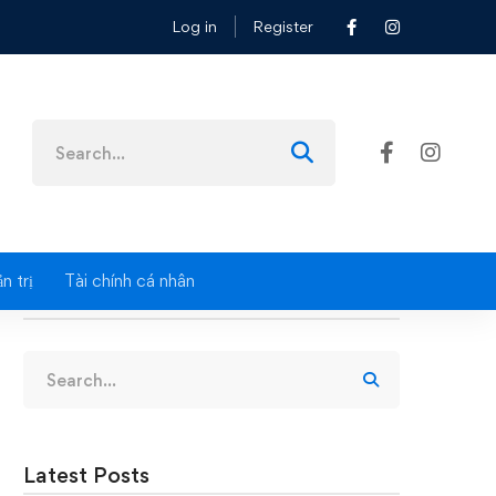
Log in
Register
ữ dữ liệu hóa đơn điện tử giai đoạn 1
Search
for:
n trị
Tài chính cá nhân
Search
Search
for:
Latest Posts