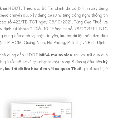
n khai HĐĐT. Theo đó, Bộ Tài chính đã có lộ trình xây dựng
bước chuyển đổi, xây dựng cơ sở hạ tầng công nghệ thông tin
 báo số 422/TB-TCT ngày 08/10/2021, Tổng Cục Thuế lựa
quy định tại khoản 2 Điều 10 Thông tư số 78/2021/TT-BTC
cung cấp dịch vụ nhận, truyền, lưu trữ dữ liệu hóa đơn điện
à Nội, TP. HCM, Quảng Ninh, Hải Phòng, Phú Thọ và Bình Định.
A – nhà cung cấp HĐĐT
MISA meInvoice
sau khi trải qua quá
 giá tốt hồ sơ và lựa chọn là một trong 8 đơn vị đầu tiên
ký
, lưu trữ dữ liệu hóa đơn với cơ quan Thuế
giai đoạn 1 (từ