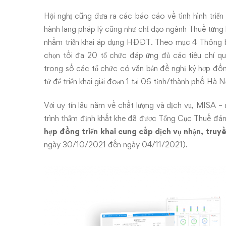
tử
Hội nghị cũng đưa ra các báo cáo về tình hình triể
hành lang pháp lý cũng như chỉ đạo ngành Thuế từng 
giai
nhằm triển khai áp dụng HĐĐT. Theo mục 4 Thông
chọn tối đa 20 tổ chức đáp ứng đủ các tiêu chí 
đoạn
trong số các tổ chức có văn bản đề nghị ký hợp đồng 
1
tử để triển khai giải đoạn 1 tại 06 tỉnh/thành phố H
Với uy tín lâu năm về chất lượng và dịch vụ, MIS
trình thẩm định khắt khe đã được Tổng Cục Thuế đánh
hợp đồng triển khai cung cấp dịch vụ nhận, truyền
ngày 30/10/2021 đến ngày 04/11/2021).