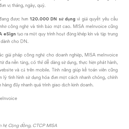
ơn vị tháng, ngày, quý.
đang được hơn
120.000 DN sử dụng
vì giải quyết yêu cầu
p nhờ công nghệ và tính bảo mật cao. MISA meInvoice cũng
SA eSign
tạo ra một quy trình hoạt động khép kín và tập trung
m dành cho DN.
ác giải pháp công nghệ cho doanh nghiệp, MISA meInvoice
ử đa nền tảng, có thể dễ dàng sử dụng, thực hiện phát hành,
website và cả trên mobile. Tính năng giúp kế toán viên cũng
ản lý tình hình sử dụng hóa đơn một cách nhanh chóng, chính
n hàng đẩy nhanh quá trình giao dịch kinh doanh.
eInvoice
n hệ Cộng đồng, CTCP MISA