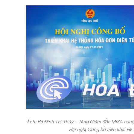
truyền
–
nhận
–
lưu
trữ
dữ
liệu
hóa
đơn
Ảnh: Bà Đinh Thị Thúy – Tổng Giám đốc MISA cùng 
điện
Hội nghị Công bố triển khai Hệ