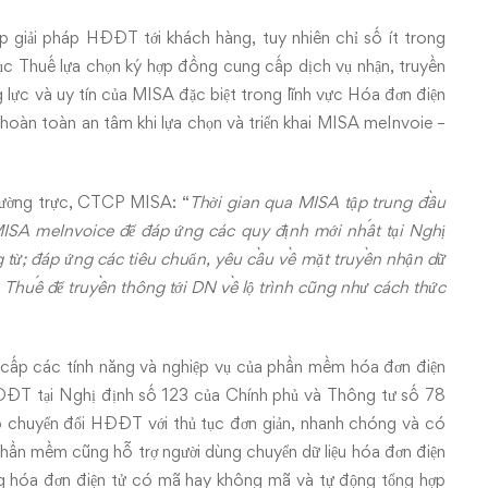
ấp giải pháp HĐĐT tới khách hàng, tuy nhiên chỉ số ít trong
ục Thuế lựa chọn ký hợp đồng cung cấp dịch vụ nhận, truyền
lực và uy tín của MISA đặc biệt trong lĩnh vực Hóa đơn điện
hoàn toàn an tâm khi lựa chọn và triển khai MISA meInvoie –
ường trực, CTCP MISA: “
Thời gian qua MISA tập trung đầu
ISA meInvoice để đáp ứng các quy định mới nhất tại Nghị
ừ; đáp ứng các tiêu chuẩn, yêu cầu về mặt truyền nhận dữ
n Thuế để truyền thông tới DN về lộ trình cũng như cách thức
g cấp các tính năng và nghiệp vụ của phần mềm hóa đơn điện
ĐT tại Nghị định số 123 của Chính phủ và Thông tư số 78
p chuyển đổi HĐĐT với thủ tục đơn giản, nhanh chóng và có
 Phần mềm cũng hỗ trợ người dùng chuyển dữ liệu hóa đơn điện
ng hóa đơn điện tử có mã hay không mã và tự động tổng hợp