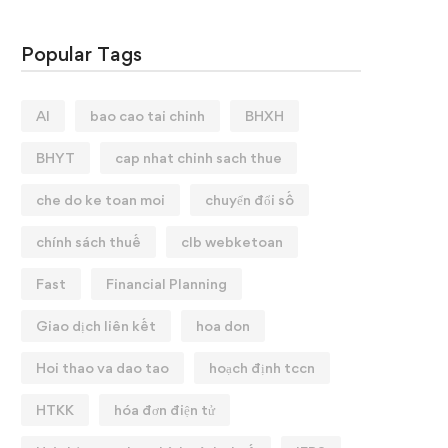
Popular Tags
AI
bao cao tai chinh
BHXH
BHYT
cap nhat chinh sach thue
che do ke toan moi
chuyển đổi số
chính sách thuế
clb webketoan
Fast
Financial Planning
Giao dịch liên kết
hoa don
Hoi thao va dao tao
hoạch định tccn
HTKK
hóa đơn điện tử