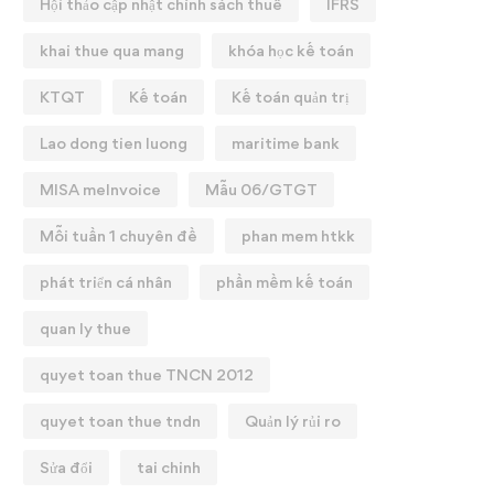
Hội thảo cập nhật chính sách thuế
IFRS
khai thue qua mang
khóa học kế toán
KTQT
Kế toán
Kế toán quản trị
Lao dong tien luong
maritime bank
MISA meInvoice
Mẫu 06/GTGT
Mỗi tuần 1 chuyên đề
phan mem htkk
phát triển cá nhân
phần mềm kế toán
quan ly thue
quyet toan thue TNCN 2012
quyet toan thue tndn
Quản lý rủi ro
Sửa đổi
tai chinh