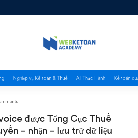
ược Tổng Cục Thuế công nhận đáp ứng việc truyền – nhận – lưu tr
Blog
ng
Nghiệp vụ Kế toán & Thuế
AI Thực Hành
Kế toán quả
omments
oice được Tổng Cục Thuế
yền – nhận – lưu trữ dữ liệu