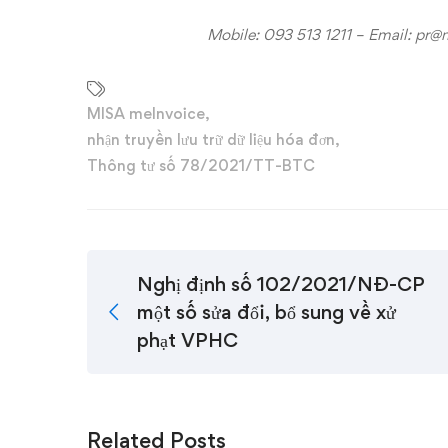
Mobile: 093 513 1211 – Email:
pr@m
MISA meInvoice
,
nhận truyền lưu trữ dữ liệu hóa đơn
,
Thông tư số 78/2021/TT-BTC
Nghị định số 102/2021/NĐ-CP
một số sửa đổi, bổ sung về xử
phạt VPHC
Related Posts