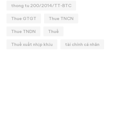
thong tu 200/2014/TT-BTC
Thue GTGT
Thue TNCN
Thue TNDN
Thuế
Thuế xuất nhập khẩu
tài chính cá nhân