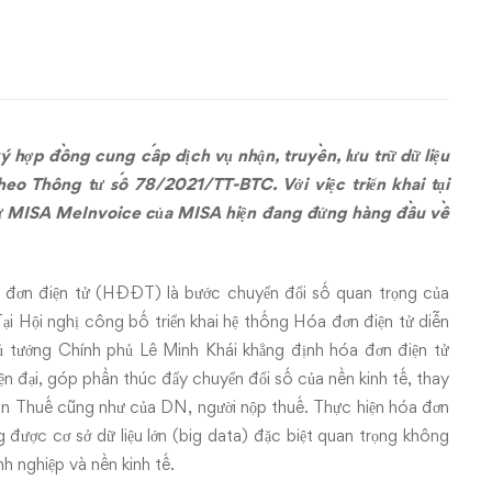
ký hợp đồng
cung cấp dịch vụ nhận, truyền, lưu trữ dữ liệu
heo Thông tư số 78/2021/TT-BTC. Với việc triển khai tại
ử MISA MeInvoice của MISA hiện đang đứng hàng đầu về
óa đơn điện tử (HĐĐT) là bước chuyển đổi số quan trọng của
ại Hội nghị công bố triển khai hệ thống Hóa đơn điện tử diễn
ủ tướng Chính phủ Lê Minh Khái khẳng định hóa đơn điện tử
iện đại, góp phần thúc đẩy chuyển đổi số của nền kinh tế, thay
uan Thuế cũng như của DN, người nộp thuế. Thực hiện hóa đơn
g được cơ sở dữ liệu lớn (big data) đặc biệt quan trọng không
h nghiệp và nền kinh tế.