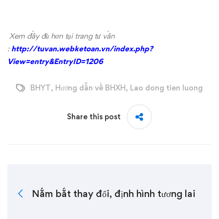
Xem đầy đủ hơn tại trang tư vấn
:
http://tuvan.webketoan.vn/index.php?
View=entry&EntryID=1206
BHYT
,
Hướng dẫn về BHXH
,
Lao dong tien luong
Share this post
Nắm bắt thay đổi, định hình tương lai