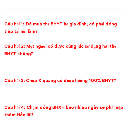
về
BHXH,
Câu hỏi 1: Đã mua thẻ BHYT hộ gia đình, có phải đóng
BHYT
tiếp tại nơi làm?
–
Câu hỏi 2:
Một người có được cùng lúc sử dụng hai thẻ
Tháng
BHYT không?
08,
Tháng
Câu hỏi 3:
Chụp X quang có được hưởng 100% BHYT?
09/2017
Câu hỏi 4: Chậm đóng BHXH bao nhiêu ngày sẽ phải nộp
thêm tiền lãi?