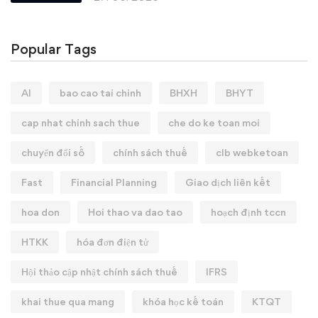
Popular Tags
AI
bao cao tai chinh
BHXH
BHYT
cap nhat chinh sach thue
che do ke toan moi
chuyển đổi số
chính sách thuế
clb webketoan
Fast
Financial Planning
Giao dịch liên kết
hoa don
Hoi thao va dao tao
hoạch định tccn
HTKK
hóa đơn điện tử
Hội thảo cập nhật chính sách thuế
IFRS
khai thue qua mang
khóa học kế toán
KTQT