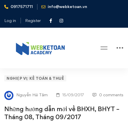
0917571711
info@webketoan.vn
Home
Nghiệp vụ Kế toán & Thuế
Những hướng dẫn mới về BHXH, BHYT - Tháng 08, Tháng
Log in
Register
09/2017
Blog
Những
NGHIỆP VỤ KẾ TOÁN & THUẾ
hướng
Nguyễn Hải Tâm
15/09/2017
0 comments
dẫn
Những hướng dẫn mới về BHXH, BHYT –
mới
Tháng 08, Tháng 09/2017