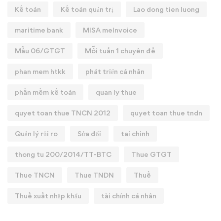
Kế toán
Kế toán quản trị
Lao dong tien luong
maritime bank
MISA meInvoice
Mẫu 06/GTGT
Mỗi tuần 1 chuyên đề
phan mem htkk
phát triển cá nhân
phần mềm kế toán
quan ly thue
quyet toan thue TNCN 2012
quyet toan thue tndn
Quản lý rủi ro
Sửa đổi
tai chinh
thong tu 200/2014/TT-BTC
Thue GTGT
Thue TNCN
Thue TNDN
Thuế
Thuế xuất nhập khẩu
tài chính cá nhân