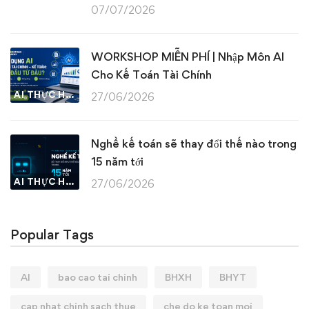
07/07/2026
WORKSHOP MIỄN PHÍ | Nhập Môn AI
Cho Kế Toán Tài Chính
AI THỰC HÀNH
27/06/2026
Nghề kế toán sẽ thay đổi thế nào trong
15 năm tới
AI THỰC HÀNH
27/06/2026
Popular Tags
AI
bao cao tai chinh
BHXH
BHYT
cap nhat chinh sach thue
che do ke toan moi