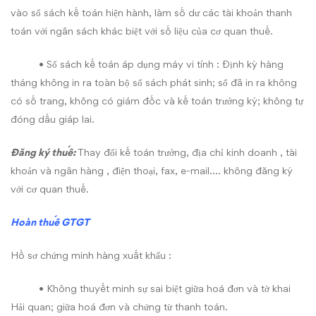
vào sổ sách kế toán hiện hành, làm số dư các tài khoản thanh
toán với ngân sách khác biệt với số liệu của cơ quan thuế.
• Sổ sách kế toán áp dụng máy vi tính : Định kỳ hàng
tháng không in ra toàn bộ sổ sách phát sinh; sổ đã in ra không
có số trang, không có giám đốc và kế toán trưởng ký; không tự
đóng dấu giáp lai.
Đăng ký thuế:
Thay đổi kế toán trưởng, địa chỉ kinh doanh , tài
khoản và ngân hàng , điện thoại, fax, e-mail…. không đăng ký
với cơ quan thuế.
Hoàn
thuế
GTGT
Hồ sơ chứng minh hàng xuất khẩu :
• Không thuyết minh sự sai biệt giữa hoá đơn và tờ khai
Hải quan; giữa hoá đơn và chứng từ thanh toán.