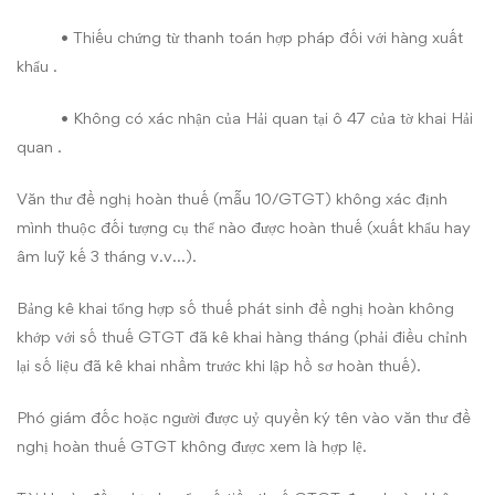
• Thiếu chứng từ thanh toán hợp pháp đối với hàng xuất
khẩu .
• Không có xác nhận của Hải quan tại ô 47 của tờ khai Hải
quan .
Văn thư đề nghị hoàn thuế (mẫu 10/GTGT) không xác định
mình thuộc đối tượng cụ thể nào được hoàn thuế (xuất khẩu hay
âm luỹ kế 3 tháng v.v…).
Bảng kê khai tổng hợp số thuế phát sinh đề nghị hoàn không
khớp với số thuế GTGT đã kê khai hàng tháng (phải điều chỉnh
lại số liệu đã kê khai nhầm trước khi lập hồ sơ hoàn thuế).
Phó giám đốc hoặc người được uỷ quyền ký tên vào văn thư đề
nghị hoàn thuế GTGT không được xem là hợp lệ.