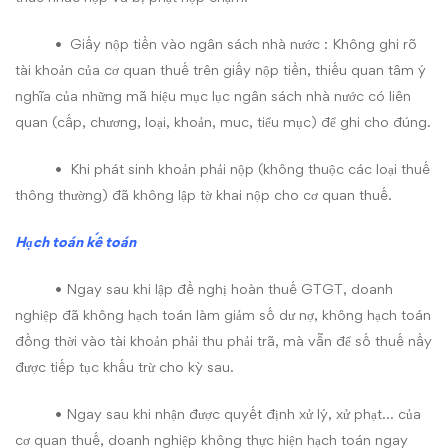
• Giấy nộp tiền vào ngân sách nhà nước : Không ghi rõ
tài khoản của cơ quan thuế trên giấy nộp tiền, thiếu quan tâm ý
nghĩa của những mã hiệu mục lục ngân sách nhà nước có liên
quan (cấp, chương, loại, khoản, muc, tiểu mục) để ghi cho đúng.
• Khi phát sinh khoản phải nộp (không thuộc các loại thuế
thông thường) đã không lập tờ khai nộp cho cơ quan thuế.
Hạch toán kế toán
• Ngay sau khi lập đề nghị hoàn thuế GTGT, doanh
nghiệp đã không hạch toán làm giảm số dư nợ, không hạch toán
đồng thời vào tài khoản phải thu phải trã, mà vẫn để số thuế nầy
được tiếp tục khấu trừ cho kỳ sau.
• Ngay sau khi nhận được quyết định xử lý, xử phạt… của
cơ quan thuế, doanh nghiệp không thực hiện hạch toán ngay