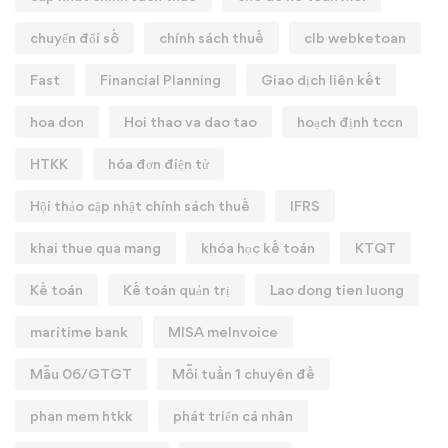
chuyển đổi số
chính sách thuế
clb webketoan
Fast
Financial Planning
Giao dịch liên kết
hoa don
Hoi thao va dao tao
hoạch định tccn
HTKK
hóa đơn điện tử
Hội thảo cập nhật chính sách thuế
IFRS
khai thue qua mang
khóa học kế toán
KTQT
Kế toán
Kế toán quản trị
Lao dong tien luong
maritime bank
MISA meInvoice
Mẫu 06/GTGT
Mỗi tuần 1 chuyên đề
phan mem htkk
phát triển cá nhân