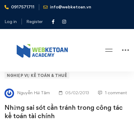
0917571711
info@webketoan.vn
Home
Nghiệp vụ Kế toán & Thuế
Những sai sót cần tránh trong công tác kế toán tài chính
Log in
Register
Blog
Những
NGHIỆP VỤ KẾ TOÁN & THUẾ
sai
Nguyễn Hải Tâm
05/02/2013
1 comment
sót
Những sai sót cần tránh trong công tác
cần
kế toán tài chính
tránh