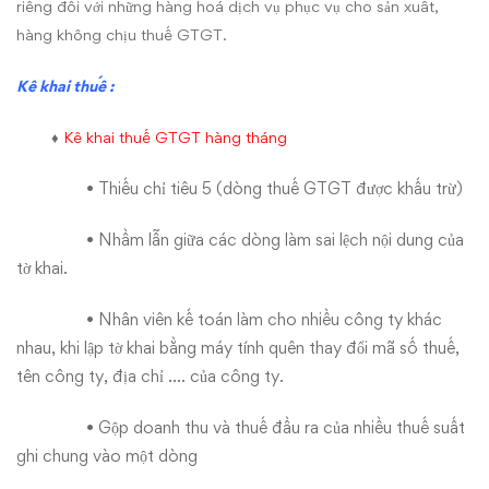
riêng đối với những hàng hoá dịch vụ phục vụ cho sản xuất,
hàng không chịu thuế GTGT.
Kê khai
thuế
:
♦
Kê khai
thuế
GTGT hàng tháng
• Thiếu chỉ tiêu 5 (dòng thuế GTGT được khấu trừ)
• Nhầm lẫn giữa các dòng làm sai lệch nội dung của
tờ khai.
• Nhân viên kế toán làm cho nhiều công ty khác
nhau, khi lập tờ khai bằng máy tính quên thay đổi mã số thuế,
tên công ty, địa chỉ …. của công ty.
• Gộp doanh thu và thuế đầu ra của nhiều thuế suất
ghi chung vào một dòng