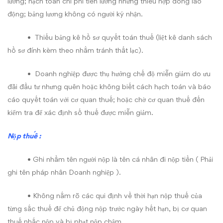
lương; hạch toán chi phí tiền lương nhưng thiếu hợp đồng lao
động; bảng lương không có người ký nhận.
• Thiếu bảng kê hồ sơ quyết toán thuế (liệt kê danh sách
hồ sơ đính kèm theo nhằm tránh thất lạc).
• Doanh nghiệp được thụ hưởng chế độ miễn giảm do ưu
đãi đầu tư nhưng quên hoặc không biết cách hạch toán và báo
cáo quyết toán với cơ quan thuế; hoặc chờ cơ quan thuế đến
kiểm tra để xác định số thuế được miễn giảm.
Nộp
thuế
:
• Ghi nhầm tên người nộp là tên cá nhân đi nộp tiền ( Phải
ghi tên pháp nhân Doanh nghiệp ).
• Không nắm rõ các qui định về thời hạn nộp thuế của
từng sắc thuế để chủ động nộp trước ngày hết hạn, bị cơ quan
thuế nhắc nộp và bị phạt nộp chậm.