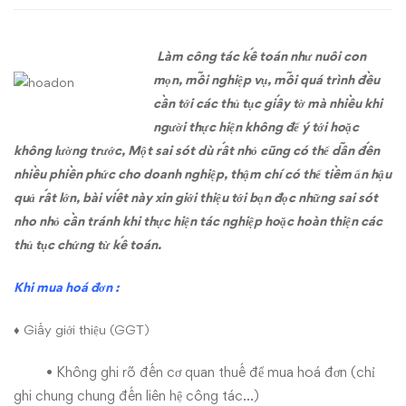
trong
Làm
công tác kế toán
như nuôi con
công
mọn, mỗi nghiệp vụ, mỗi quá trình đều
tác
cần tới các thủ tục giấy tờ mà nhiều khi
người thực hiện không để ý tới hoặc
kế
không lường trước, Một sai sót dù rất nhỏ cũng có thể dẫn đến
nhiều phiền phức cho doanh nghiệp, thậm chí có thể tiềm ẩn hậu
toán
quả rất lớn, bài viết này xin giới thiệu tới bạn đọc những sai sót
tài
nho nhỏ cần tránh khi thực hiện tác nghiệp hoặc hoàn thiện các
thủ tục
chứng từ kế toán
.
chính
Khi mua hoá đơn :
♦ Giấy giới thiệu (GGT)
• Không ghi rõ đến cơ quan thuế để mua hoá đơn (chỉ
ghi chung chung đến liên hệ công tác…)