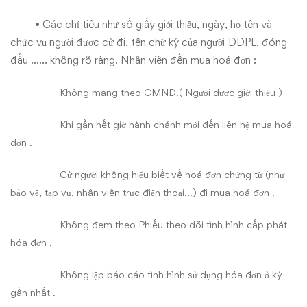
• Các chỉ tiêu như số giấy giới thiệu, ngày, họ tên và
chức vụ người được cử đi, tên chữ ký của người ĐDPL, đóng
đấu …… không rõ ràng. Nhân viên đến mua hoá đơn :
– Không mang theo CMND.( Người được giới thiệu )
– Khi gần hết giờ hành chánh mới đến liên hệ mua hoá
đơn .
– Cử người không hiểu biết về hoá đơn chứng từ (như
bảo vệ, tạp vụ, nhân viên trực điện thoại…) đi mua hoá đơn .
– Không đem theo Phiếu theo dõi tình hình cấp phát
hóa đơn ,
– Không lập báo cáo tình hình sử dụng hóa đơn ở ký
gần nhất .