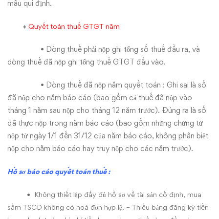
mẫu qui định.
♦
Quyết toán
thuế
GTGT năm
• Dòng thuế phải nộp ghi tổng số thuế đầu ra, và
dòng thuế đã nộp ghi tổng thuế GTGT đầu vào.
• Dòng thuế đã nộp năm quyết toán : Ghi sai là số
đã nộp cho năm báo cáo (bao gồm cả thuế đã nộp vào
tháng 1 năm sau nộp cho tháng 12 năm trước). Đúng ra là số
đã thực nộp trong năm báo cáo (bao gồm những chứng từ
nộp từ ngày 1/1 đến 31/12 của năm báo cáo, không phân biệt
nộp cho năm báo cáo hay truy nộp cho các năm trước).
Hồ sơ báo cáo quyết toán
thuế
:
• Không thiết lập đầy đủ hồ sơ về tài sản cố định, mua
sắm TSCĐ không có hoá đơn hợp lệ. – Thiếu bảng đăng ký tiền