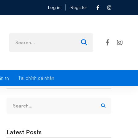
Log in
Register
Search
for:
n trị
Tài chính cá nhân
Search
Search
for:
Latest Posts