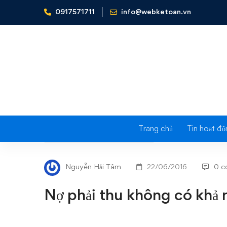
0917571711
info@webketoan.vn
Home
Nghiệp vụ Kế toán & Thuế
Nợ phải thu không 
Trang chủ
Tin hoạt độ
Nợ
NGHIỆP VỤ KẾ TOÁN & THUẾ
phải
Nguyễn Hải Tâm
22/06/2016
0 c
thu
Nợ phải thu không có khả
không