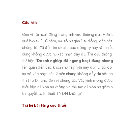
có
khả
năng
Câu hỏi:
thu
Đơn vị tôi hoạt động trong lĩnh vực thương mại. Hiện 
quá hạn từ 3 -6 năm, với số nợ gần 1 tỷ đồng, đến hế
hồi–
chúng tôi đã đến trụ sở của các công ty này rất nhi
cũng không được họ xác nhận đầy đủ. Tra cứu thông t
Thuế
thể hiện “
Doanh nghiệp đã ngừng hoạt động nhưng
TNDN
liên quan đến các khoản nợ này hiện nay đơn vị tôi 
nợ có xác nhận của 2 bên nhưng không đầy đủ hết các
thất to lớn cho đơn vị chúng tôi. Vậy kính mong được
điều kiện để xóa nợ không và thủ tục để xóa nợ gồm nh
khi quyết toán thuế TNDN không?
Trả lời bởi tổng cục thuế: