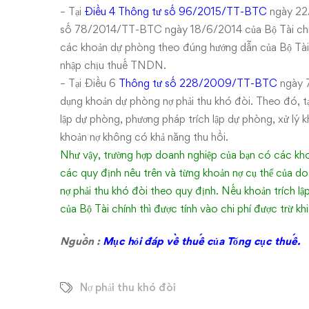
– Tại
Điều 4 Thông tư số 96/2015/TT-BTC
ngày 22
số 78/2014/TT-BTC ngày 18/6/2014 của Bộ Tài chính 
các khoản dự phòng theo đúng hướng dẫn của Bộ Tài ch
nhập chịu thuế TNDN.
– Tại Điều 6
Thông tư số 228/2009/TT-BTC
ngày 7
dụng khoản dự phòng nợ phải thu khó đòi. Theo đó, tạ
lập dự phòng, phương pháp trích lập dự phòng, xử lý k
khoản nợ không có khả năng thu hồi.
Như vậy, trường hợp doanh nghiệp của bạn có các kho
các quy định nêu trên và từng khoản nợ cụ thể của doa
nợ phải thu khó đòi theo quy định. Nếu khoản trích l
của Bộ Tài chính thì được tính vào chi phí được trừ 
Nguồn :
Mục hỏi đáp về thuế của Tổng cục thuế.
Nợ phải thu khó đòi