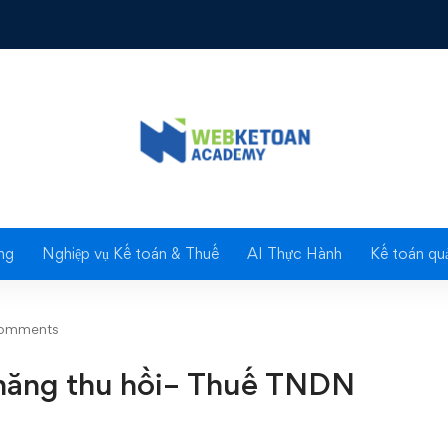
có khả năng thu hồi– Thuế TNDN
Blog
ng
Nghiệp vụ Kế toán & Thuế
AI Thực Hành
Kế toán quả
omments
 năng thu hồi– Thuế TNDN