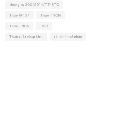
thong tu 200/2014/TT-BTC
Thue GTGT
Thue TNCN
Thue TNDN
Thuế
Thuế xuất nhập khẩu
tài chính cá nhân