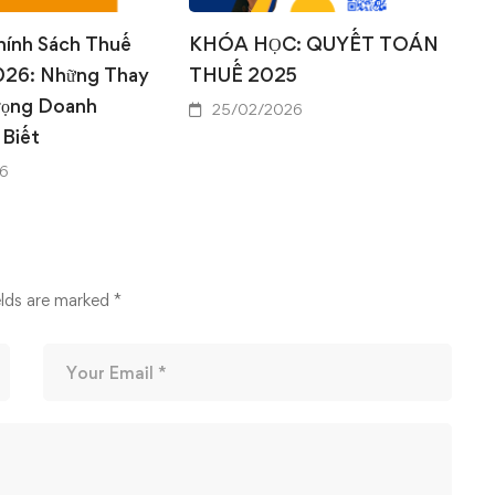
hính Sách Thuế
KHÓA HỌC: QUYẾT TOÁN
026: Những Thay
THUẾ 2025
rọng Doanh
25/02/2026
 Biết
6
elds are marked
*