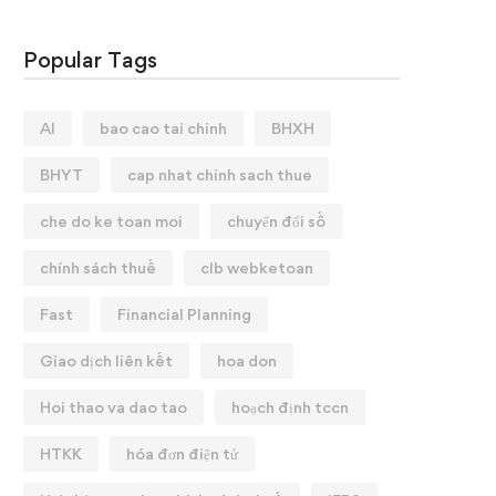
Popular Tags
AI
bao cao tai chinh
BHXH
BHYT
cap nhat chinh sach thue
che do ke toan moi
chuyển đổi số
chính sách thuế
clb webketoan
Fast
Financial Planning
Giao dịch liên kết
hoa don
Hoi thao va dao tao
hoạch định tccn
HTKK
hóa đơn điện tử