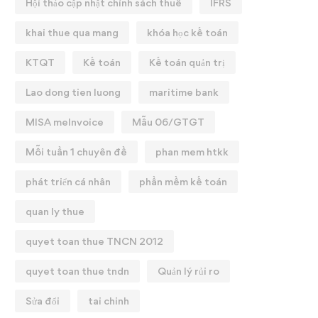
Hội thảo cập nhật chính sách thuế
IFRS
khai thue qua mang
khóa học kế toán
KTQT
Kế toán
Kế toán quản trị
Lao dong tien luong
maritime bank
MISA meInvoice
Mẫu 06/GTGT
Mỗi tuần 1 chuyên đề
phan mem htkk
phát triển cá nhân
phần mềm kế toán
quan ly thue
quyet toan thue TNCN 2012
9 ĐIỂM MỚI THUẾ GTGT
Nội dung mới về các ch
1/07/2025
bảo hiểm xã hội có hiệu l
quyet toan thue tndn
Quản lý rủi ro
01/07/2025
25/07/2025
Sửa đổi
tai chinh
07/07/2025