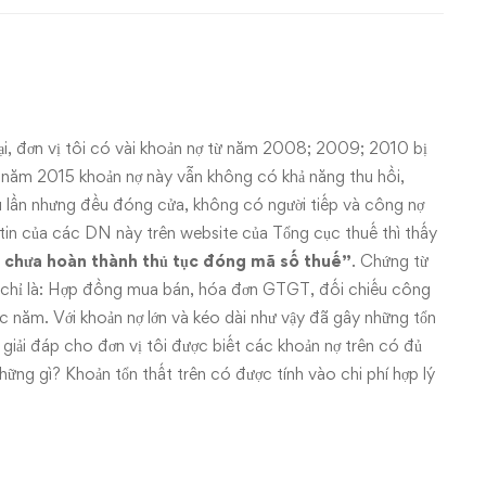
tại, đơn vị tôi có vài khoản nợ từ năm 2008; 2009; 2010 bị
t năm 2015 khoản nợ này vẫn không có khả năng thu hồi,
ều lần nhưng đều đóng cửa, không có người tiếp và công nợ
in của các DN này trên website của Tổng cục thuế thì thấy
 chưa hoàn thành thủ tục đóng mã số thuế”
. Chứng từ
có chỉ là: Hợp đồng mua bán, hóa đơn GTGT, đối chiếu công
 năm. Với khoản nợ lớn và kéo dài như vậy đã gây những tổn
 giải đáp cho đơn vị tôi được biết các khoản nợ trên có đủ
ững gì? Khoản tổn thất trên có được tính vào chi phí hợp lý