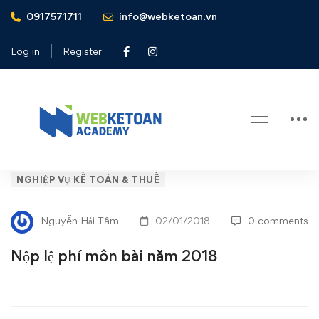
0917571711
info@webketoan.vn
Home
Nghiệp vụ Kế toán & Thuế
Nộp lệ phí môn bài năm 2018
Log in
Register
Blog
Nộp
NGHIỆP VỤ KẾ TOÁN & THUẾ
lệ
Nguyễn Hải Tâm
02/01/2018
0 comments
phí
Nộp lệ phí môn bài năm 2018
môn
bài