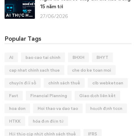
15 năm tới
AI THỰC HÀNH
27/06/2026
Popular Tags
AI
bao cao tai chinh
BHXH
BHYT
cap nhat chinh sach thue
che do ke toan moi
chuyển đổi số
chính sách thuế
clb webketoan
Fast
Financial Planning
Giao dịch liên kết
hoa don
Hoi thao va dao tao
hoạch định tccn
HTKK
hóa đơn điện tử
Hội thảo cập nhật chính sách thuế
IFRS