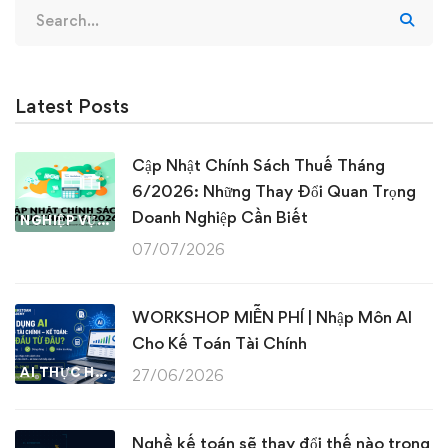
Search
for:
Latest Posts
Cập Nhật Chính Sách Thuế Tháng
6/2026: Những Thay Đổi Quan Trọng
Doanh Nghiệp Cần Biết
NGHIỆP VỤ KẾ TOÁN & THUẾ
07/07/2026
WORKSHOP MIỄN PHÍ | Nhập Môn AI
Cho Kế Toán Tài Chính
AI THỰC HÀNH
27/06/2026
Nghề kế toán sẽ thay đổi thế nào trong