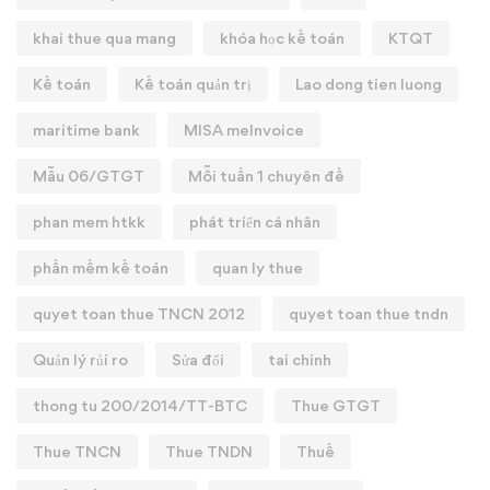
khai thue qua mang
khóa học kế toán
KTQT
Kế toán
Kế toán quản trị
Lao dong tien luong
maritime bank
MISA meInvoice
Mẫu 06/GTGT
Mỗi tuần 1 chuyên đề
phan mem htkk
phát triển cá nhân
phần mềm kế toán
quan ly thue
quyet toan thue TNCN 2012
quyet toan thue tndn
Quản lý rủi ro
Sửa đổi
tai chinh
thong tu 200/2014/TT-BTC
Thue GTGT
Thue TNCN
Thue TNDN
Thuế