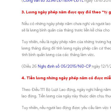
(
Công văn số 3234/LĐTBXH-LĐTL
ngày 13/8/201
3. Lương ngày phép năm được quy đổi theo “tỷ g
Nếu có những ngày phép năm chưa nghỉ và người lao 
sẽ là lương bình quân của tháng trước liền kề chia ch
Tuy nhiên, nếu là ngày phép năm của những trường hợp
lương tháng dùng để tính lương ngày phép căn cứ theo
tính bình quân lương của các tháng làm việc.
(Điều 26
Nghị định số 05/2015/NĐ-CP
ngày 12/1/
4. Tiền lương những ngày phép năm có được m
Theo Điều 111 Bộ Luật Lao động, ngày nghỉ hằng nă
lao động. Tiền lương của ngày này thuộc diện chịu t
Tuy nhiên, nếu người lao động được yêu cầu làm việc