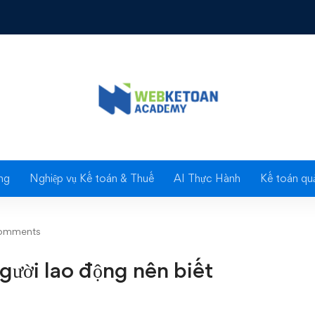
iểm người lao động nên biết
Blog
ng
Nghiệp vụ Kế toán & Thuế
AI Thực Hành
Kế toán quả
omments
ười lao động nên biết