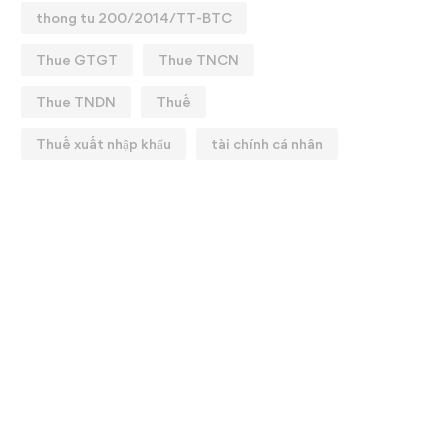
thong tu 200/2014/TT-BTC
Thue GTGT
Thue TNCN
Thue TNDN
Thuế
Thuế xuất nhập khẩu
tài chính cá nhân