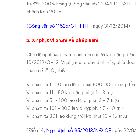
trả đến 300% lương (Công văn số 3234/LĐTBXH-LĐ
chênh lệch 200%.
(
Công văn số 11825/CT-TTHT
ngày 31/12/2014)
5. Xử phạt vi phạm về phép năm
Chế độ nghỉ hằng năm dành cho người lao động được 
10/2012/QH13. Vi phạm các quy định này, phía doanh 
“nạn nhân”. Cụ thể:
Vi phạm từ 1 – 10 lao động: phạt 500.000 đồng đ
Vi phạm từ 11 – 50 lao động: phạt 1 – 3 triệu
Vi phạm từ 51 – 100 lao động: phạt 3 – 7 triệu
Vi phạm từ 101 – 300 lao động: phạt 7 – 10 triệu
Vi phạm từ 301 lao động trở lên: phạt 10 – 15 triệu
(Điều 14,
Nghị định số 95/2013/NĐ-CP
ngày 22/8