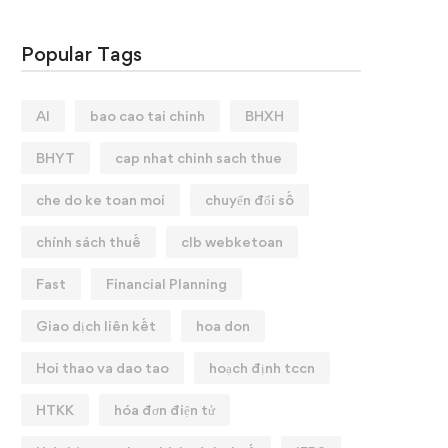
Popular Tags
AI
bao cao tai chinh
BHXH
BHYT
cap nhat chinh sach thue
che do ke toan moi
chuyển đổi số
chính sách thuế
clb webketoan
Fast
Financial Planning
Giao dịch liên kết
hoa don
Hoi thao va dao tao
hoạch định tccn
HTKK
hóa đơn điện tử