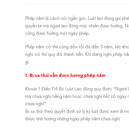
điểm
người
Phép năm là cách nói ngắn gọn. Luật lao động gọi ph
lao
quyền lợi mà người lao động mặc nhiên được hưởng. Ng
cũng được hưởng một ngày phép.
động
Phép năm có thể cộng dồn tối đa đến 3 năm, tức kh
nên
nghỉ có thể quy đổi thành tiền. Khi đang nghỉ phép nă
gì.
biết
1. Bị sa thải vẫn được hưởng phép năm
Khoản 1 Điều 114 Bộ Luật Lao động quy định: “Người l
mà chưa nghỉ hằng năm hoặc chưa nghỉ hết số ngày n
chưa nghỉ”
Bị sa thải theo quyết định xử lý kỷ luật được xem là 
được tính hưởng những ngày phép năm chưa nghỉ