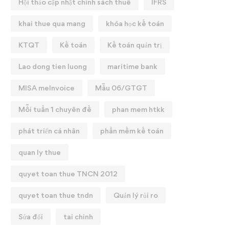
Hội thảo cập nhật chính sách thuế
IFRS
khai thue qua mang
khóa học kế toán
KTQT
Kế toán
Kế toán quản trị
Lao dong tien luong
maritime bank
MISA meInvoice
Mẫu 06/GTGT
Mỗi tuần 1 chuyên đề
phan mem htkk
phát triển cá nhân
phần mềm kế toán
quan ly thue
quyet toan thue TNCN 2012
quyet toan thue tndn
Quản lý rủi ro
Sửa đổi
tai chinh