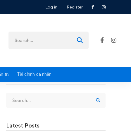
Log in
Register
Search
for:
n trị
Tài chính cá nhân
Search
Search
for:
Latest Posts