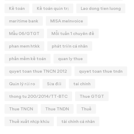
Kế toán
Kế toán quản trị
Lao dong tien luong
maritime bank
MISA meInvoice
Mẫu 06/GTGT
Mỗi tuần 1 chuyên đề
phan mem htkk
phát triển cá nhân
phần mềm kế toán
quan ly thue
quyet toan thue TNCN 2012
quyet toan thue tndn
Quản lý rủi ro
Sửa đổi
tai chinh
thong tu 200/2014/TT-BTC
Thue GTGT
Thue TNCN
Thue TNDN
Thuế
Thuế xuất nhập khẩu
tài chính cá nhân