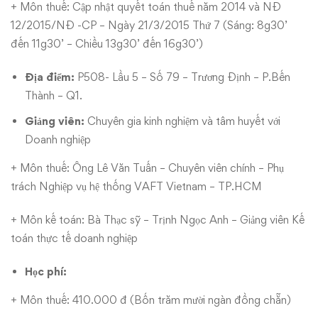
+ Môn thuế: Cập nhật quyết toán thuế năm 2014 và NĐ
12/2015/NĐ -CP – Ngày 21/3/2015 Thứ 7 (Sáng: 8g30’
đến 11g30’ – Chiều 13g30’ đến 16g30’)
Địa điểm:
P508- Lầu 5 – Số 79 – Trương Định – P.Bến
Thành – Q1.
Giảng viên:
Chuyên gia kinh nghiệm và tâm huyết với
Doanh nghiệp
+ Môn thuế: Ông Lê Văn Tuấn – Chuyên viên chính – Phụ
trách Nghiệp vụ hệ thống VAFT Vietnam – TP.HCM
+ Môn kế toán: Bà Thạc sỹ – Trịnh Ngọc Anh – Giảng viên Kế
toán thực tế doanh nghiệp
Học phí:
+ Môn thuế: 410.000 đ (Bốn trăm mười ngàn đồng chẵn)