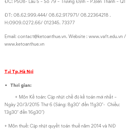
ĐC: P508- Lầu 5 – Số 79 – Trương Định – P.Bến Thành – Q1
ĐT: 08.62.999.444/ 08.62.917971/ 08.22364218 .
H:0909.0272.66/ 012345. 73377
Email:
contact@ketoanthue.vn
. Website :
www.vaft.edu.vn
/
www.ketoanthue.vn
Tại Tp.Hà Nội
Thời gian:
+ Môn Kế toán: Cập nhật chế độ kế toán mới nhất –
Ngày 20/3/2015 Thứ 6 (Sáng: 8g30’ đến 11g30’- Chiều:
13g30’ đến 16g30’)
+ Môn thuế: Cập nhật quyết toán thuế năm 2014 và NĐ