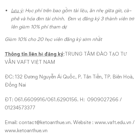
Lưu ý
: Học phí trên bao gồm tài liệu, ăn nhẹ giữa giờ, cà
–
phê và hóa đơn tài chính.
Đơn vị đăng ký 3 thành viên trở
lên giảm 10% phí tham dự
Giảm 10% cho 20 học viên đăng ký sớm nhất
Thông tin liên hệ đăng ký
:TRUNG TÂM ĐÀO TẠO TƯ
VẤN VAFT VIỆT NAM
ĐC: 132 Đường Nguyễn Ái Quốc, P. Tân Tiến, TP. Biên Hoà,
Đồng Nai
ĐT: 061.6609916/061.6290156. H: 0909027266 /
01234573377
Email:
contact@ketoanthue.vn
. Website :
www.vaft.edu.vn
/
www.ketoanthue.vn