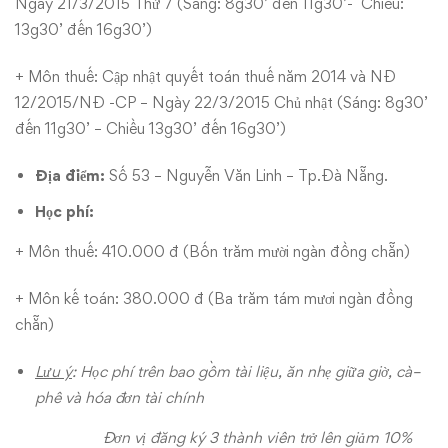
Ngày 21/3/2015 Thứ 7 (Sáng: 8g30’ đến 11g30’- Chiều:
13g30’ đến 16g30’)
+ Môn thuế: Cập nhật quyết toán thuế năm 2014 và NĐ
12/2015/NĐ -CP – Ngày 22/3/2015 Chủ nhật (Sáng: 8g30’
đến 11g30’ – Chiều 13g30’ đến 16g30’)
Địa điểm:
Số 53 – Nguyễn Văn Linh – Tp.Đà Nẵng.
Học phí:
+ Môn thuế: 410.000 đ (Bốn trăm mười ngàn đồng chẵn)
+ Môn kế toán: 380.000 đ (Ba trăm tám mươi ngàn đồng
chẵn)
Lưu ý
: Học phí trên bao gồm tài liệu, ăn nhẹ giữa giờ, cà
–
phê và hóa đơn tài chính
Đơn vị đăng ký 3 thành viên trở lên giảm 10%