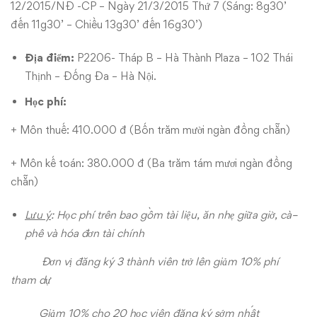
12/2015/NĐ -CP – Ngày 21/3/2015 Thứ 7 (Sáng: 8g30’
đến 11g30’ – Chiều 13g30’ đến 16g30’)
Địa điểm:
P2206- Tháp B – Hà Thành Plaza – 102 Thái
Thịnh – Đống Đa – Hà Nội.
Học phí:
+ Môn thuế: 410.000 đ (Bốn trăm mười ngàn đồng chẵn)
+ Môn kế toán: 380.000 đ (Ba trăm tám mươi ngàn đồng
chẵn)
Lưu ý
: Học phí trên bao gồm tài liệu, ăn nhẹ giữa giờ, cà
–
phê và hóa đơn tài chính
Đơn vị đăng ký 3 thành viên trở lên giảm 10% phí
tham dự
Giảm 10% cho 20 học viên đăng ký sớm nhất