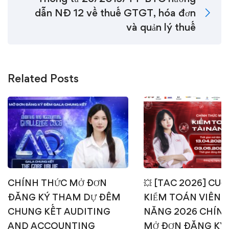
dẫn NĐ 12 về thuế GTGT, hóa đơn
và quản lý thuế
Related Posts
CHÍNH THỨC MỞ ĐƠN
💥 [TAC 2026] CUỘ
ĐĂNG KÝ THAM DỰ ĐÊM
KIỂM TOÁN VIÊN T
CHUNG KẾT AUDITING
NĂNG 2026 CHÍN
AND ACCOUNTING
MỞ ĐƠN ĐĂNG KÝ