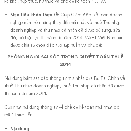
mới
kê khai, nộp thuế, nợ thuế và chế độ kế toán ? . . .v.v
Mục tiêu khóa
thực tế
: Giúp Giám đốc, kế toán doanh
nghiệp nắm rõ những thay đổi mới nhất về thuế Thu nhập
doanh nghiệp và thu nhập cá nhân đã được bổ sung, sửa
đổi, có hiệu lực thi hành từ năm 2014, VAFT Việt Nam xin
được chia sẻ khóa đào tạo tập huấn với chủ đề:
PHÒNG NGỪA SAI SÓT TRONG QUYẾT TOÁN THUẾ
2014
Nội dung bám sát các thông tư mới nhất của Bộ Tài Chính về
thuế Thu nhập doanh nghiệp, thuế Thu nhập cá nhân đã được
thi hành từ năm 2014.
Cập nhật nội dung thông tư về chế độ kế toán mới “mặt đối
mặt” thực tiễn.
Nội dung: