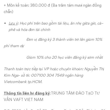
+ Môn kế toán: 380.000 đ (Ba trăm tám mươi ngàn đồng
chẵn)
Lưu ý
: Học phí trên bao gồm tài liệu, ăn nhẹ giữa giờ, cà
–
phê và hóa đơn tài chính
Đơn vị đăng ký 3 thành viên trở lên giảm 10%
phí tham dự
Giảm 10% cho 20 học viên đăng ký sớm nhất
Thanh toán trực tiếp tại VP hoặc chuyển khoả
n: Nguyễn Thị
Kim Nga- số tk: 007100 304 7549 ngân hàng
Vietcombank tp.HCM.
Thông tin liên hệ đăng ký
:TRUNG TÂM ĐÀO TẠO TƯ
VẤN VAFT VIỆT NAM