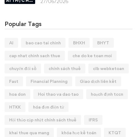
AI THỰC HÀNH
27/06/2026
Popular Tags
AI
bao cao tai chinh
BHXH
BHYT
cap nhat chinh sach thue
che do ke toan moi
chuyển đổi số
chính sách thuế
clb webketoan
Fast
Financial Planning
Giao dịch liên kết
hoa don
Hoi thao va dao tao
hoạch định tccn
HTKK
hóa đơn điện tử
Hội thảo cập nhật chính sách thuế
IFRS
khai thue qua mang
khóa học kế toán
KTQT