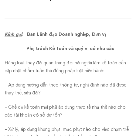
trong
quyết
toán
Kính gửi
:
Ban Lãnh đạo Doanh nghiệp, Đơn vị
thuế
Phụ trách Kế toán và qu
ý
vị có nhu cầu
2014
Hàng loạt thay đổi quan trọng đòi hỏi người làm kế toán cần
&
cập nhật nhằm tuân thủ đúng pháp luật hiện hành:
cập
– Áp dụng hướng dẫn theo thông tư, nghị định nào đã được
thay thế, sửa đổi?
nhật
chính
– Chế độ kế toán mới phải áp dụng thực tế như thế nào cho
các tài khoản có số dư tồn?
sách
– Xử lý, áp dụng khung phạt, mức phạt nào cho việc chậm trễ