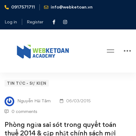
0917571711
info@webketoan.vn
Home
Tin tức - Sự kiện
Phòng ngừa sai sót trong quyết toán thuế 2014 & cập nhật
Log in
Register
chính sách mới
Blog
Phòng
TIN TỨC - SỰ KIỆN
ngừa
Nguyễn Hải Tâm
06/03/2015
sai
0 comments
sót
Phòng ngừa sai sót trong quyết toán
thuế 2014 & cập nhật chính sách mới