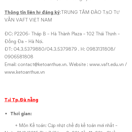
Thông tin liên hệ đăng ký
:TRUNG TÂM ĐÀO TẠO TƯ
VẤN VAFT VIỆT NAM
ĐC: P2206- Tháp B – Hà Thành Plaza – 102 Thái Thịnh –
Đống Đa – Hà Nội.
ĐT: 04.3.5379880/04.3.5379879 . H: 0983131808/
0906581808
Email:
contact@ketoanthue.vn
. Website :
www.vaft.edu.vn
/
www.ketoanthue.vn
Tại Tp.Đà nẵng
Thời gian:
+ Môn Kế toán: Cập nhật chế độ kế toán mới nhất –