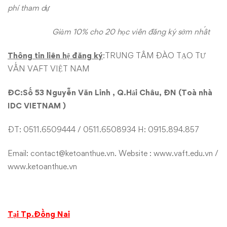
phí tham dự
Giảm 10% cho 20 học viên đăng ký sớm nhất
Thông tin liên hệ đăng ký
:TRUNG TÂM ĐÀO TẠO TƯ
VẤN VAFT VIỆT NAM
ĐC:
Số 53 Nguyễn Văn Linh , Q
.
Hải Châu,
ĐN
(Toà nhà
IDC VIETNAM
)
ĐT: 0511.6509444 / 0511.6508934 H: 0915.894.857
Email:
contact@ketoanthue.vn
. Website :
www.vaft.edu.vn
/
www.ketoanthue.vn
Tại Tp.Đồng Nai