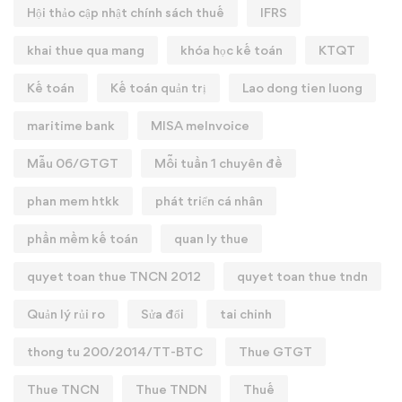
Hội thảo cập nhật chính sách thuế
IFRS
khai thue qua mang
khóa học kế toán
KTQT
Kế toán
Kế toán quản trị
Lao dong tien luong
maritime bank
MISA meInvoice
Mẫu 06/GTGT
Mỗi tuần 1 chuyên đề
phan mem htkk
phát triển cá nhân
phần mềm kế toán
quan ly thue
quyet toan thue TNCN 2012
quyet toan thue tndn
Quản lý rủi ro
Sửa đổi
tai chinh
thong tu 200/2014/TT-BTC
Thue GTGT
Thue TNCN
Thue TNDN
Thuế