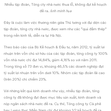
Nhiều tập đoàn, Tổng cty nhà nước thua lỗ, không đạt kế hoạch
đề ra.
Ảnh minh họa
Đây là cuộc làm việc thường niên giữa Thủ tướng với đại diện các
tập đoàn, tổng cty nhà nước, được xem như các “quả đấm thép”
trong nền kinh tế, diễn ra tại Hà Nội.
Theo báo cáo của Bộ Kế hoạch & Đầu tư, năm 2012, tỷ suất lợi
nhuận trên vốn chủ sở hữu của các tập đoàn, tổng công ty 100%
vốn nhà nước chỉ đạt 14,84%, giảm 4,16% so với năm 2011.
Trong tổng số 73 đơn vị, khoảng 46,5% các doanh nghiệp đạt
tỷ suất lợi nhuận trên vốn dưới 10%. Nhóm các tập đoàn lãi cao
(trên 20%) chỉ chiếm 23%.
Với những kết quả kinh doanh như vậy, nhiều tập đoàn, tổng
công ty đã không đạt được mục tiêu sản xuất, kinh doanh và
nộp ngân sách nhà nước đề ra. Cụ thể, Tổng công ty Cà phê
hay Lương thực Miền Nam chỉ đạt khoảng 1/2 kế hoạch đề ra.