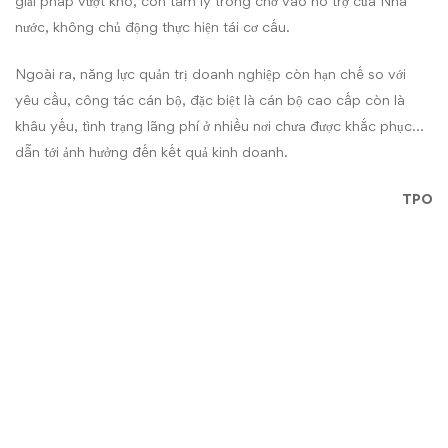
giải pháp vượt khó, còn tâm lý trông chờ vào hỗ trợ của Nhà
nước, không chủ động thực hiện tái cơ cấu.
Ngoài ra, năng lực quản trị doanh nghiệp còn hạn chế so với
yêu cầu, công tác cán bộ, đặc biệt là cán bộ cao cấp còn là
khâu yếu, tình trạng lãng phí ở nhiều nơi chưa được khắc phục…
dẫn tới ảnh hưởng đến kết quả kinh doanh.
TPO