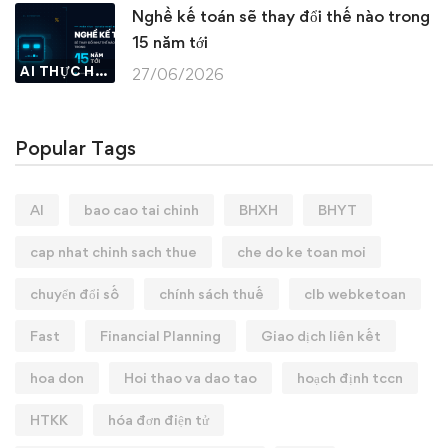
Nghề kế toán sẽ thay đổi thế nào trong
15 năm tới
AI THỰC HÀNH
27/06/2026
Popular Tags
AI
bao cao tai chinh
BHXH
BHYT
cap nhat chinh sach thue
che do ke toan moi
chuyển đổi số
chính sách thuế
clb webketoan
Fast
Financial Planning
Giao dịch liên kết
hoa don
Hoi thao va dao tao
hoạch định tccn
HTKK
hóa đơn điện tử