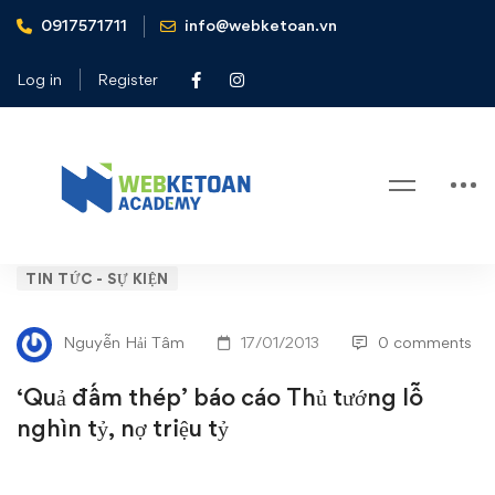
0917571711
info@webketoan.vn
Home
Tin tức - Sự kiện
'Quả đấm thép' báo cáo Thủ tướng lỗ nghìn tỷ, nợ triệu tỷ
Log in
Register
Blog
‘Quả
TIN TỨC - SỰ KIỆN
đấm
Nguyễn Hải Tâm
17/01/2013
0 comments
thép’
‘Quả đấm thép’ báo cáo Thủ tướng lỗ
báo
nghìn tỷ, nợ triệu tỷ
cáo