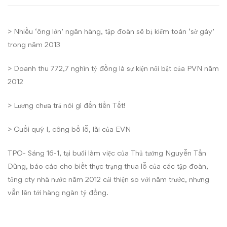
Thủ
>
Nhiều ‘ông lớn’ ngân hàng, tập đoàn sẽ bị kiểm toán ‘sờ gáy’
tướng
trong năm 2013
lỗ
>
Doanh thu 772,7 nghìn tỷ đồng là sự kiện nổi bật của PVN năm
nghìn
2012
tỷ,
> Lương chưa trả nói gì đến tiền Tết!
nợ
> Cuối quý I, công bố lỗ, lãi của EVN
triệu
TPO- Sáng 16-1, tại buổi làm việc của Thủ tướng Nguyễn Tấn
tỷ
Dũng, báo cáo cho biết thực trạng thua lỗ của các tập đoàn,
tổng cty nhà nước năm 2012 cải thiện so với năm trước, nhưng
vẫn lên tới hàng ngàn tỷ đồng.