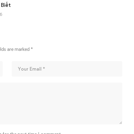
 Biết
6
elds are marked
*