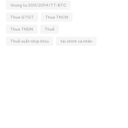
thong tu 200/2014/TT-BTC
Thue GTGT
Thue TNCN
Thue TNDN
Thuế
Thuế xuất nhập khẩu
tài chính cá nhân