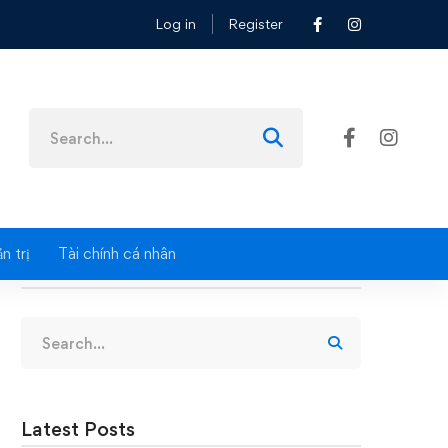
Log in
Register
Search
for:
n trị
Tài chính cá nhân
Search
Search
for:
Latest Posts