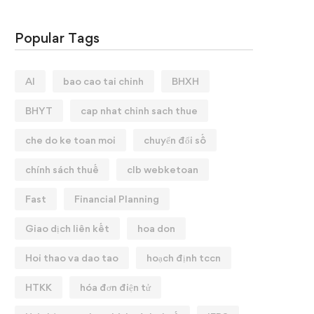
Popular Tags
AI
bao cao tai chinh
BHXH
BHYT
cap nhat chinh sach thue
che do ke toan moi
chuyển đổi số
chính sách thuế
clb webketoan
Fast
Financial Planning
Giao dịch liên kết
hoa don
Hoi thao va dao tao
hoạch định tccn
HTKK
hóa đơn điện tử