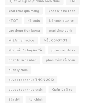
Hội thảo cập nhật chính sách thuế
IFRS
khai thue qua mang
khóa học kế toán
KTQT
Kế toán
Kế toán quản trị
Lao dong tien luong
maritime bank
MISA meInvoice
Mẫu 06/GTGT
Mỗi tuần 1 chuyên đề
phan mem htkk
phát triển cá nhân
phần mềm kế toán
quan ly thue
quyet toan thue TNCN 2012
quyet toan thue tndn
Quản lý rủi ro
Sửa đổi
tai chinh