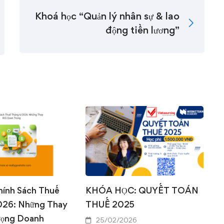
Khoá học “Quản lý nhân sự & lao
động tiền lương”
0
0
hính Sách Thuế
KHÓA HỌC: QUYẾT TOÁN
026: Những Thay
THUẾ 2025
rọng Doanh
25/02/2026