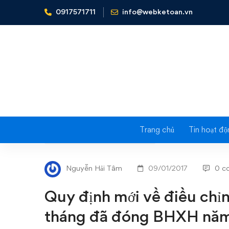
0917571711
info@webketoan.vn
Home
Nghiệp vụ Kế toán & Thuế
Quy định mới về đi
Trang chủ
Tin hoạt độ
Quy
NGHIỆP VỤ KẾ TOÁN & THUẾ
định
Nguyễn Hải Tâm
09/01/2017
0 c
mới
Quy định mới về điều chỉn
về
tháng đã đóng BHXH nă