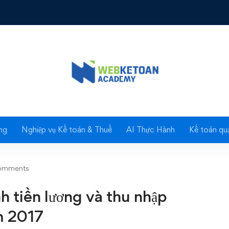
ều chỉnh tiền lương và thu nhập tháng đã đóng BHXH năm 2017
Blog
ng
Nghiệp vụ Kế toán & Thuế
AI Thực Hành
Kế toán quả
omments
h tiền lương và thu nhập
m 2017