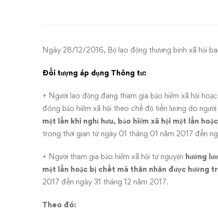
điều
chỉnh
tiền
Ngày 28/12/2016, Bộ lao động thương binh xã hội
lương
Đối tượng áp dụng Thông tư:
và
+ Người lao động đang tham gia bảo hiểm xã hội hoặc đ
thu
đóng bảo hiểm xã hội theo chế độ tiền lương do người
một lần khi nghỉ hưu, bảo hiểm xã hội một lần hoặc
nhập
trong thời gian từ ngày 01 tháng 01 năm 2017 đến n
tháng
+ Người tham gia bảo hiểm xã hội tự nguyện
hưởng lươ
đã
một lần hoặc bị chết mà thân nhân được hưởng tr
2017 đến ngày 31 tháng 12 năm 2017.
đóng
Theo đó: