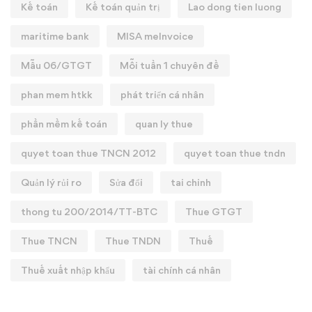
Kế toán
Kế toán quản trị
Lao dong tien luong
maritime bank
MISA meInvoice
Mẫu 06/GTGT
Mỗi tuần 1 chuyên đề
phan mem htkk
phát triển cá nhân
phần mềm kế toán
quan ly thue
quyet toan thue TNCN 2012
quyet toan thue tndn
Quản lý rủi ro
Sửa đổi
tai chinh
thong tu 200/2014/TT-BTC
Thue GTGT
Thue TNCN
Thue TNDN
Thuế
Thuế xuất nhập khẩu
tài chính cá nhân