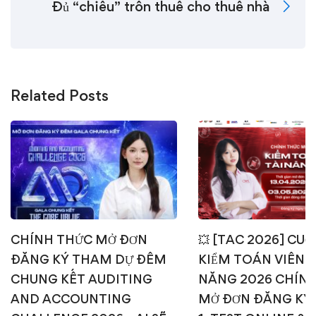
Đủ “chiêu” trốn thuế cho thuê nhà
Related Posts
CHÍNH THỨC MỞ ĐƠN
💥 [TAC 2026] CUỘ
ĐĂNG KÝ THAM DỰ ĐÊM
KIỂM TOÁN VIÊN T
CHUNG KẾT AUDITING
NĂNG 2026 CHÍN
AND ACCOUNTING
MỞ ĐƠN ĐĂNG KÝ