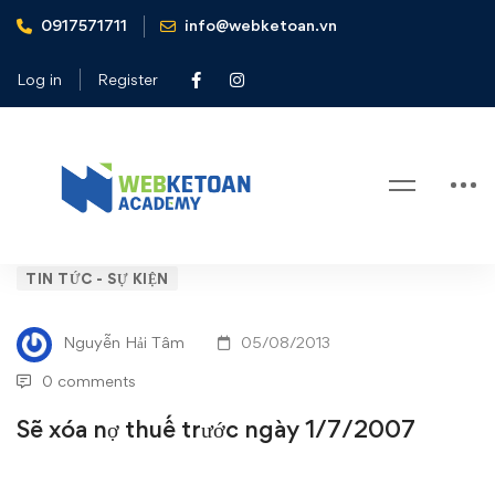
0917571711
info@webketoan.vn
Home
Tin tức - Sự kiện
Sẽ xóa nợ thuế trước ngày 1/7/2007
Log in
Register
Blog
Sẽ
TIN TỨC - SỰ KIỆN
xóa
Nguyễn Hải Tâm
05/08/2013
nợ
0 comments
thuế
Sẽ xóa nợ thuế trước ngày 1/7/2007
trước