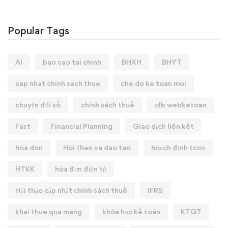
Popular Tags
AI
bao cao tai chinh
BHXH
BHYT
cap nhat chinh sach thue
che do ke toan moi
chuyển đổi số
chính sách thuế
clb webketoan
Fast
Financial Planning
Giao dịch liên kết
hoa don
Hoi thao va dao tao
hoạch định tccn
HTKK
hóa đơn điện tử
Hội thảo cập nhật chính sách thuế
IFRS
khai thue qua mang
khóa học kế toán
KTQT