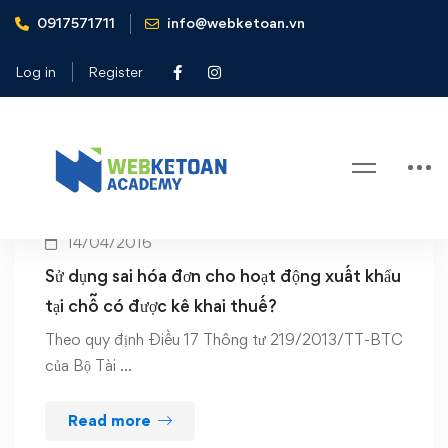
0917571711
info@webketoan.vn
Home
khai thue GTGT
Log in
Register
Tag: khai thue GTGT
14/04/2016
Sử dụng sai hóa đơn cho hoạt động xuất khẩu
tại chỗ có được kê khai thuế?
Theo quy định Điều 17 Thông tư 219/2013/TT-BTC
của Bộ Tài …
Read more