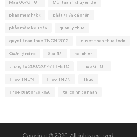
Mẫu 06/GTGT
Mỗi tuần 1 chuyên đề
phan mem htkk
phát triển cá nhân
phần mềm kế toán
quan ly thue
quyet toan thue TNCN 2012
quyet toan thue tndn
Quản lý rủi ro
Sửa đổi
tai chinh
thong tu 200/2014/TT-BTC
Thue GTGT
Thue TNCN
Thue TNDN
Thuế
Thuế xuất nhập khẩu
tài chính cá nhân
Copyright © 2026. All rights reserved.