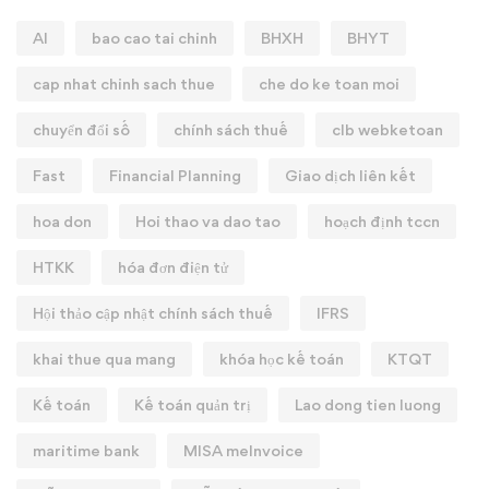
AI
bao cao tai chinh
BHXH
BHYT
cap nhat chinh sach thue
che do ke toan moi
chuyển đổi số
chính sách thuế
clb webketoan
Fast
Financial Planning
Giao dịch liên kết
hoa don
Hoi thao va dao tao
hoạch định tccn
HTKK
hóa đơn điện tử
Hội thảo cập nhật chính sách thuế
IFRS
khai thue qua mang
khóa học kế toán
KTQT
Kế toán
Kế toán quản trị
Lao dong tien luong
maritime bank
MISA meInvoice