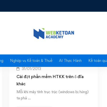
phan mem ho tro ke kha
ng
Nghiệp vụ Kế toán & Thuế
AI Thực Hành
Kế toán quả
31/01/2013
Cài đặt phần mềm HTKK trên ổ đĩa
khác
Mỗi khi máy tính trục trặc (windows bị hỏng)
ta phải …