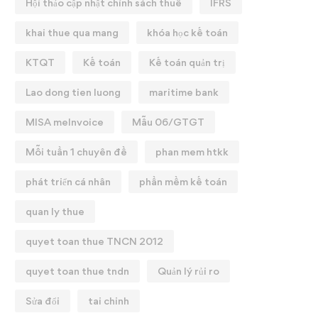
Hội thảo cập nhật chính sách thuế
IFRS
khai thue qua mang
khóa học kế toán
KTQT
Kế toán
Kế toán quản trị
Lao dong tien luong
maritime bank
MISA meInvoice
Mẫu 06/GTGT
Mỗi tuần 1 chuyên đề
phan mem htkk
phát triển cá nhân
phần mềm kế toán
quan ly thue
quyet toan thue TNCN 2012
quyet toan thue tndn
Quản lý rủi ro
Sửa đổi
tai chinh