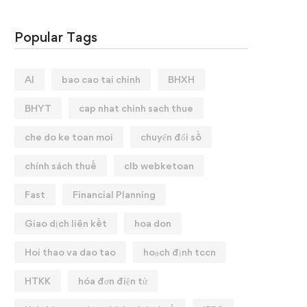
Popular Tags
AI
bao cao tai chinh
BHXH
BHYT
cap nhat chinh sach thue
che do ke toan moi
chuyển đổi số
chính sách thuế
clb webketoan
Fast
Financial Planning
Giao dịch liên kết
hoa don
Hoi thao va dao tao
hoạch định tccn
HTKK
hóa đơn điện tử