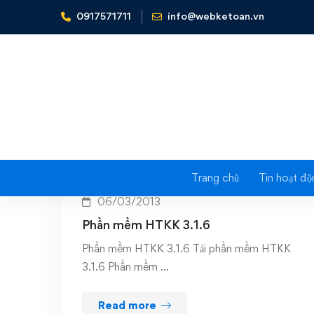
0917571711
info@webketoan.vn
Home
phan mem ho tro ke khai thue
Tag: 
Trang chủ
Tin hoạt độ
06/03/2013
Phần mềm HTKK 3.1.6
Phần mềm HTKK 3.1.6 Tải phần mềm HTKK
3.1.6 Phần mềm …
Read more