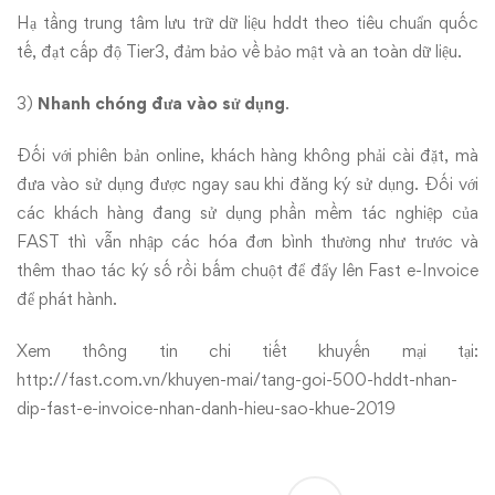
Hạ tầng trung tâm lưu trữ dữ liệu hddt theo tiêu chuẩn quốc
tế, đạt cấp độ Tier3, đảm bảo về bảo mật và an toàn dữ liệu.
3)
Nhanh chóng đưa vào sử dụng
.
Đối với phiên bản online, khách hàng không phải cài đặt, mà
đưa vào sử dụng được ngay sau khi đăng ký sử dụng. Đối với
các khách hàng đang sử dụng phần mềm tác nghiệp của
FAST thì vẫn nhập các hóa đơn bình thường như trước và
thêm thao tác ký số rồi bấm chuột để đẩy lên Fast e-Invoice
để phát hành.
Xem thông tin chi tiết khuyến mại tại:
http://fast.com.vn/khuyen-mai/tang-goi-500-hddt-nhan-
dip-fast-e-invoice-nhan-danh-hieu-sao-khue-2019