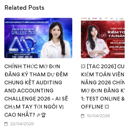
Related Posts
CHÍNH THỨC MỞ ĐƠN
💥 [TAC 2026] CUỘ
ĐĂNG KÝ THAM DỰ ĐÊM
KIỂM TOÁN VIÊN T
CHUNG KẾT AUDITING
NĂNG 2026 CHÍN
AND ACCOUNTING
MỞ ĐƠN ĐĂNG KÝ
CHALLENGE 2026 – AI SẼ
1: TEST ONLINE & 
CHẠM TAY TỚI NGÔI VỊ
OFFLINE 💥
CAO NHẤT? 🎉🏆
15/04/2026
22/04/2026