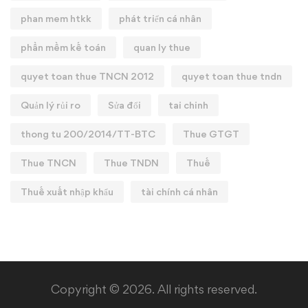
phan mem htkk
phát triển cá nhân
phần mềm kế toán
quan ly thue
quyet toan thue TNCN 2012
quyet toan thue tndn
Quản lý rủi ro
Sửa đổi
tai chinh
thong tu 200/2014/TT-BTC
Thue GTGT
Thue TNCN
Thue TNDN
Thuế
Thuế xuất nhập khẩu
tài chính cá nhân
Copyright © 2026. All rights reserved.