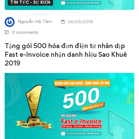
đơn
TIN TỨC - SỰ KIỆN
điện
Nguyễn Hải Tâm
06/05/2019
tử
0 comments
nhân
Tặng gói 500 hóa đơn điện tử nhân dịp
Fast e-Invoice nhận danh hiệu Sao Khuê
dịp
2019
Fast
e-
Invoice
nhận
danh