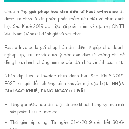
hiệu
Sao
Chúc mừng
giải pháp hóa đơn điện tử Fast e-Invoice
đã
được lựa chọn là sản phẩm phần mềm tiêu biểu và nhận danh
Khuê
hiệu Sao Khuê 2019 do Hiệp hội phần mềm và dịch vụ CNTT
Việt Nam (Vinasa) đánh giá và xét chọn .
2019
Fast e-Invoice là giải pháp hóa đơn điện tử giúp cho doanh
nghiệp lập, lưu trữ và quản lý hóa đơn điện tử không chỉ dễ
dàng hơn, nhanh chóng hơn mà còn đảm bảo về tính bảo mật.
Nhân dịp Fast e-Invoice nhận danh hiệu Sao Khuê 2019,
FAST xin gửi đến chương trình khuyến mại đặc biệt:
NHẬN
GIẢI SAO KHUÊ, TẶNG NGAY ƯU ĐÃI
Tặng gói 500 hóa đơn điện tử cho khách hàng ký mua mới
sản phẩm Fast e-Invoice.
Thời gian áp dụng: Từ ngày 01-4-2019 đến hết 30-6-