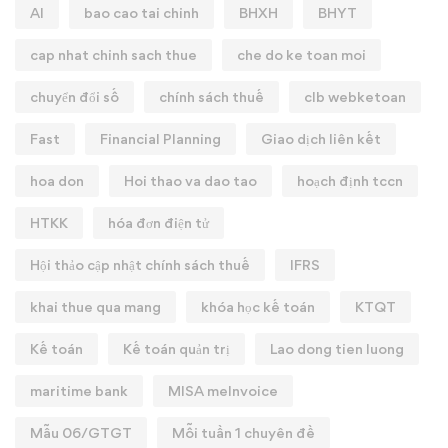
AI
bao cao tai chinh
BHXH
BHYT
cap nhat chinh sach thue
che do ke toan moi
chuyển đổi số
chính sách thuế
clb webketoan
Fast
Financial Planning
Giao dịch liên kết
hoa don
Hoi thao va dao tao
hoạch định tccn
HTKK
hóa đơn điện tử
Hội thảo cập nhật chính sách thuế
IFRS
khai thue qua mang
khóa học kế toán
KTQT
Kế toán
Kế toán quản trị
Lao dong tien luong
maritime bank
MISA meInvoice
Mẫu 06/GTGT
Mỗi tuần 1 chuyên đề