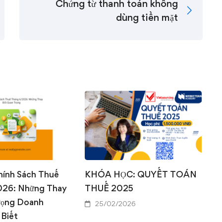
Chứng từ thanh toán không
dùng tiền mặt
0
0
hính Sách Thuế
KHÓA HỌC: QUYẾT TOÁN
026: Những Thay
THUẾ 2025
rọng Doanh
25/02/2026
 Biết