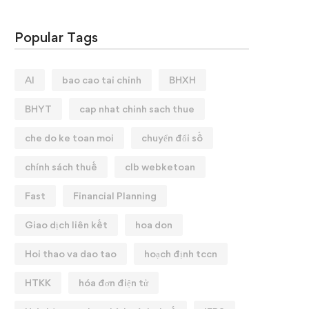
Popular Tags
AI
bao cao tai chinh
BHXH
BHYT
cap nhat chinh sach thue
che do ke toan moi
chuyển đổi số
chính sách thuế
clb webketoan
Fast
Financial Planning
Giao dịch liên kết
hoa don
Hoi thao va dao tao
hoạch định tccn
HTKK
hóa đơn điện tử