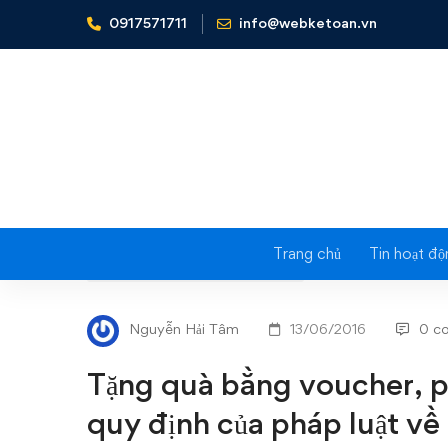
0917571711
info@webketoan.vn
Home
Nghiệp vụ Kế toán & Thuế
Tặng quà bằng vouch
Trang chủ
Tin hoạt độ
Tặng
NGHIỆP VỤ KẾ TOÁN & THUẾ
quà
Nguyễn Hải Tâm
13/06/2016
0 c
bằng
Tặng quà bằng voucher, 
voucher,
quy định của pháp luật về