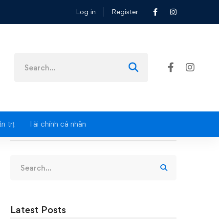
Log in
Register
ại có được tính vào chi phí hợp lý?
Search
for:
n trị
Tài chính cá nhân
Search
Search
for:
Latest Posts