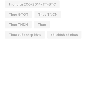
thong tu 200/2014/TT-BTC
Thue GTGT
Thue TNCN
Thue TNDN
Thuế
Thuế xuất nhập khẩu
tài chính cá nhân