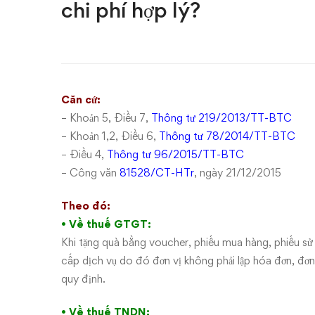
phiếu
chi phí hợp lý?
mua
hàng
không
Căn cứ:
– Khoản 5, Điều 7,
Thông tư 219/2013/TT-BTC
theo
– Khoản 1,2, Điều 6,
Thông tư 78/2014/TT-BTC
quy
– Điều 4,
Thông tư 96/2015/TT-BTC
– Công văn
81528/CT-HTr
, ngày 21/12/2015
định
Theo đó:
của
• Về thuế GTGT:
Khi tặng quà bằng voucher, phiếu mua hàng, phiếu sử
pháp
cấp dịch vụ do đó đơn vị không phải lập hóa đơn, đơn
luật
quy định.
• Về thuế TNDN: