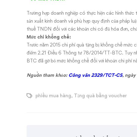
về
thương
Trường hợp doanh nghiệp có thực hiện các hình thức
sản xuất kinh doanh và phù hợp quy định của pháp luật 
mại
thuế TNDN đối với các khoản chi có đủ hóa đơn, chứ
có
Mức chi khống chế:
Trước năm 2015 chi phí quà tặng bị khống chế mức ch
được
điểm 2.21 Điều 6 Thông tư 78/2014/TT-BTC. Tuy nhi
BTC đã gỡ bỏ mức khống chế đối với khoản chi phí n
tính
Nguồn tham khảo:
Công văn 2329/TCT-CS
,
ngày
vào
chi
phiếu mua hàng
,
Tặng quà bằng voucher
phí
hợp
lý?