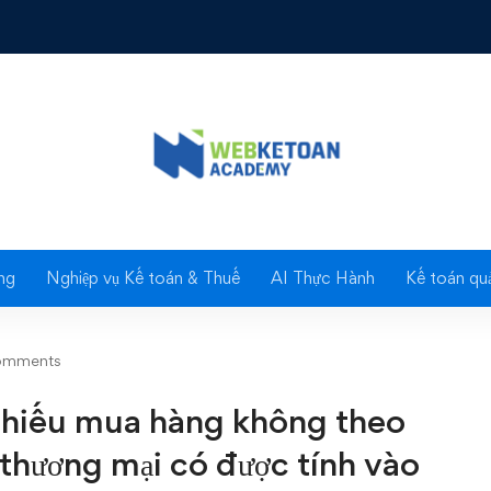
er, phiếu mua hàng không theo quy định của pháp luật về thương m
Blog
ng
Nghiệp vụ Kế toán & Thuế
AI Thực Hành
Kế toán quả
omments
phiếu mua hàng không theo
 thương mại có được tính vào