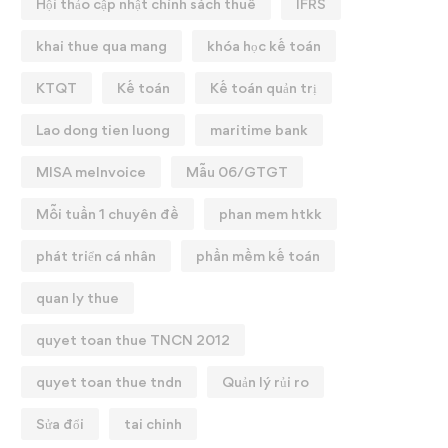
Hội thảo cập nhật chính sách thuế
IFRS
khai thue qua mang
khóa học kế toán
KTQT
Kế toán
Kế toán quản trị
Lao dong tien luong
maritime bank
MISA meInvoice
Mẫu 06/GTGT
9 ĐIỂM MỚI THUẾ GTGT
Nội dung mới về các ch
Mỗi tuần 1 chuyên đề
phan mem htkk
1/07/2025
bảo hiểm xã hội có hiệu l
phát triển cá nhân
phần mềm kế toán
01/07/2025
25/07/2025
quan ly thue
07/07/2025
quyet toan thue TNCN 2012
quyet toan thue tndn
Quản lý rủi ro
Sửa đổi
tai chinh