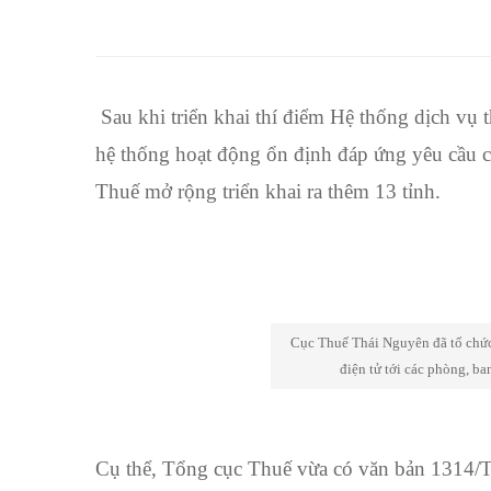
tỉnh
sử
dụng
Sau khi triển khai thí điểm Hệ thống dịch vụ 
hệ
hệ thống hoạt động ổn định đáp ứng yêu cầu c
thống
Thuế mở rộng triển khai ra thêm 13 tỉnh.
dịch
vụ
thuế
Cục Thuế Thái Nguyên đã tổ chức 
điện tử tới các phòng, b
điện
tử
Cụ thể, Tổng cục Thuế vừa có văn bản 1314/