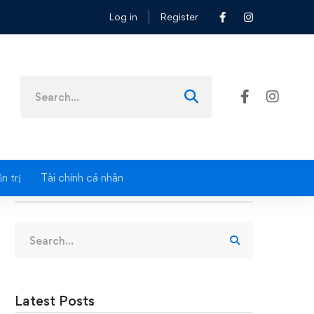
Log in
Register
Search
for:
n trị
Tài chính cá nhân
Search
Search
for:
Latest Posts