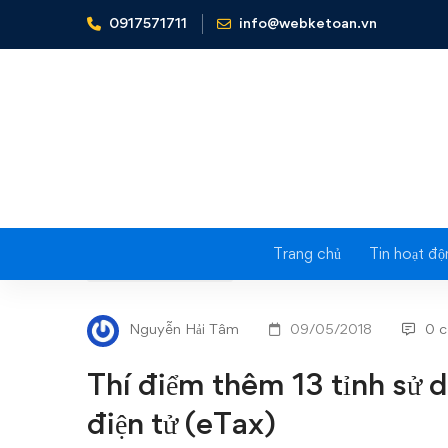
0917571711
info@webketoan.vn
Home
Tin tức - Sự kiện
Thí điểm thêm 13 tỉnh sử dụng
Trang chủ
Tin hoạt độ
Thí
TIN TỨC - SỰ KIỆN
điểm
Nguyễn Hải Tâm
09/05/2018
0 
thêm
Thí điểm thêm 13 tỉnh sử 
13
điện tử (eTax)