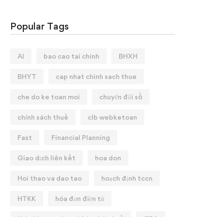
Popular Tags
AI
bao cao tai chinh
BHXH
BHYT
cap nhat chinh sach thue
che do ke toan moi
chuyển đổi số
chính sách thuế
clb webketoan
Fast
Financial Planning
Giao dịch liên kết
hoa don
Hoi thao va dao tao
hoạch định tccn
HTKK
hóa đơn điện tử