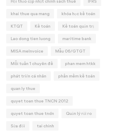
Hội thảo cập nhật chính sách thuế
IFRS
khai thue qua mang
khóa học kế toán
KTQT
Kế toán
Kế toán quản trị
Lao dong tien luong
maritime bank
MISA meInvoice
Mẫu 06/GTGT
Mỗi tuần 1 chuyên đề
phan mem htkk
phát triển cá nhân
phần mềm kế toán
quan ly thue
quyet toan thue TNCN 2012
quyet toan thue tndn
Quản lý rủi ro
Sửa đổi
tai chinh