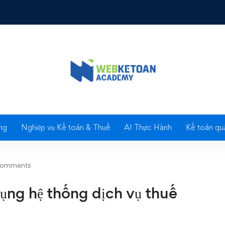
 hệ thống dịch vụ thuế điện tử (eTax)
Blog
ng
Nghiệp vụ Kế toán & Thuế
AI Thực Hành
Kế toán quả
comments
dụng hệ thống dịch vụ thuế