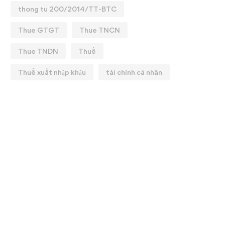
thong tu 200/2014/TT-BTC
Thue GTGT
Thue TNCN
Thue TNDN
Thuế
Thuế xuất nhập khẩu
tài chính cá nhân