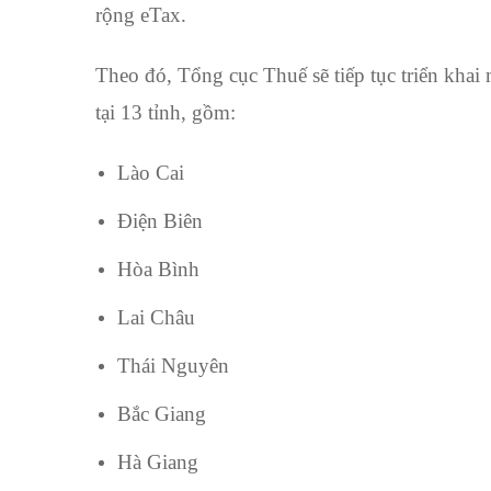
(eTax)
rộng eTax.
Theo đó, Tổng cục Thuế sẽ tiếp tục triển khai 
tại 13 tỉnh, gồm:
Lào Cai
Điện Biên
Hòa Bình
Lai Châu
Thái Nguyên
Bắc Giang
Hà Giang