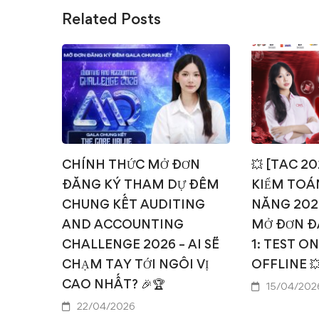
Related Posts
CHÍNH THỨC MỞ ĐƠN
💥 [TAC 2
ĐĂNG KÝ THAM DỰ ĐÊM
KIỂM TOÁN
CHUNG KẾT AUDITING
NĂNG 202
AND ACCOUNTING
MỞ ĐƠN Đ
CHALLENGE 2026 – AI SẼ
1: TEST O
CHẠM TAY TỚI NGÔI VỊ
OFFLINE 
CAO NHẤT? 🎉🏆
15/04/202
22/04/2026