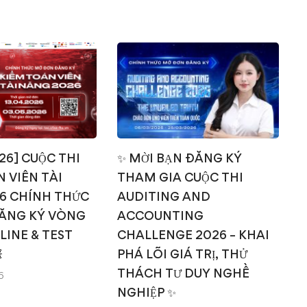
026] CUỘC THI
✨ MỜI BẠN ĐĂNG KÝ
 VIÊN TÀI
THAM GIA CUỘC THI
T
6 CHÍNH THỨC
AUDITING AND
ĂNG KÝ VÒNG
ACCOUNTING
NLINE & TEST
CHALLENGE 2026 – KHAI

PHÁ LÕI GIÁ TRỊ, THỬ
THÁCH TƯ DUY NGHỀ
6
NGHIỆP ✨