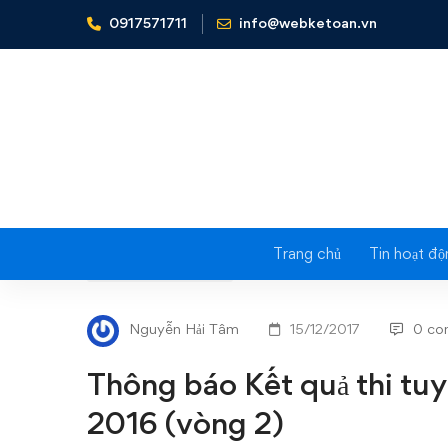
0917571711
info@webketoan.vn
Home
Tin tức - Sự kiện
Thông báo Kết quả thi tuyển
Trang chủ
Tin hoạt độ
Thông
TIN TỨC - SỰ KIỆN
báo
Nguyễn Hải Tâm
15/12/2017
0 co
Kết
Thông báo Kết quả thi tu
quả
2016 (vòng 2)