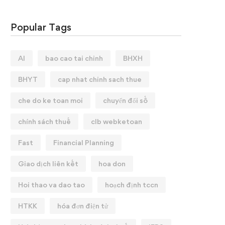
Popular Tags
AI
bao cao tai chinh
BHXH
BHYT
cap nhat chinh sach thue
che do ke toan moi
chuyển đổi số
chính sách thuế
clb webketoan
Fast
Financial Planning
Giao dịch liên kết
hoa don
Hoi thao va dao tao
hoạch định tccn
HTKK
hóa đơn điện tử