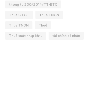
thong tu 200/2014/TT-BTC
Thue GTGT
Thue TNCN
Thue TNDN
Thuế
Thuế xuất nhập khẩu
tài chính cá nhân