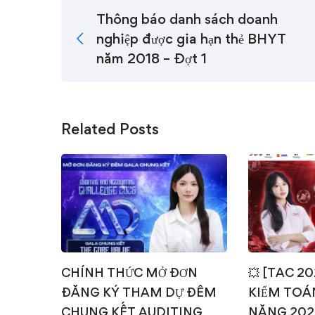
Thông báo danh sách doanh
nghiệp được gia hạn thẻ BHYT
năm 2018 – Đợt 1
Related Posts
CHÍNH THỨC MỞ ĐƠN
💥 [TAC 2
ĐĂNG KÝ THAM DỰ ĐÊM
KIỂM TOÁN
CHUNG KẾT AUDITING
NĂNG 202