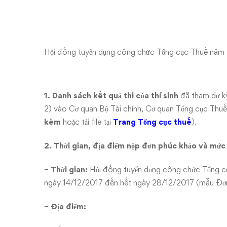
thi
tuyển
dụng
Hội đồng tuyển dụng công chức Tổng cục Thuế năm
công
chức
1. Danh sách kết quả thi của thí sinh
đã tham dự k
2) vào Cơ quan Bộ Tài chính, Cơ quan Tổng cục Thuế
Thuế
kèm
hoặc tải file tại
Trang Tổng cục thuế
).
năm
2. Thời gian, địa điểm nộp đơn phúc khảo và mức 
2016
– Thời gian:
Hội đồng tuyển dụng công chức Tổng cục
(vòng
ngày 14/12/2017 đến hết ngày 28/12/2017 (mẫu Đơn
2)
– Địa điểm: