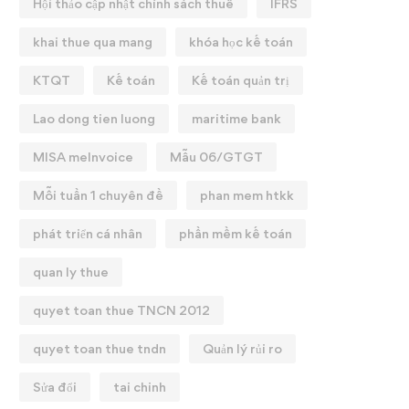
Hội thảo cập nhật chính sách thuế
IFRS
khai thue qua mang
khóa học kế toán
KTQT
Kế toán
Kế toán quản trị
Lao dong tien luong
maritime bank
MISA meInvoice
Mẫu 06/GTGT
Mỗi tuần 1 chuyên đề
phan mem htkk
phát triển cá nhân
phần mềm kế toán
💼 CHIÊU SINH KHAI
quan ly thue
GIẢNG KHOÁ HỌC: T
CHUYÊN SÂU ✨
quyet toan thue TNCN 2012
12/01/2026
quyet toan thue tndn
Quản lý rủi ro
KHÓA HỌC: QUYẾT TOÁN
HUẾ 2025
Sửa đổi
tai chinh
25/02/2026