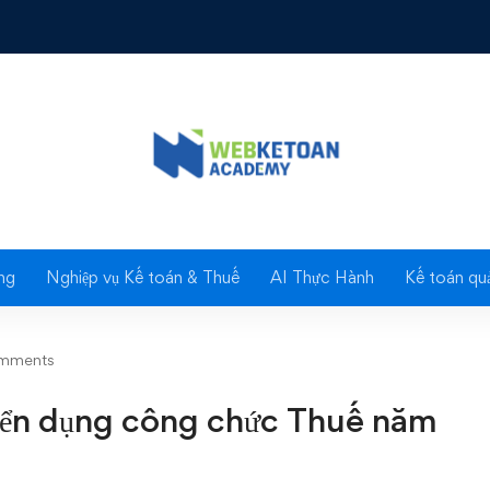
 dụng công chức Thuế năm 2016 (vòng 2)
Blog
ng
Nghiệp vụ Kế toán & Thuế
AI Thực Hành
Kế toán quả
mments
yển dụng công chức Thuế năm