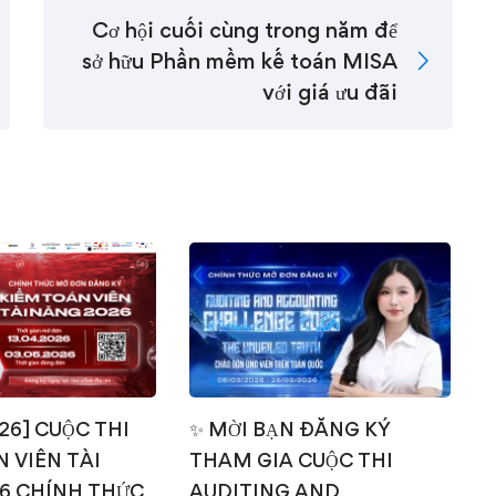
Cơ hội cuối cùng trong năm để
sở hữu Phần mềm kế toán MISA
với giá ưu đãi
026] CUỘC THI
✨ MỜI BẠN ĐĂNG KÝ
 VIÊN TÀI
THAM GIA CUỘC THI
T
6 CHÍNH THỨC
AUDITING AND