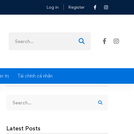
Log in
Register
Search
for:
n trị
Tài chính cá nhân
Search
Search
for:
Latest Posts