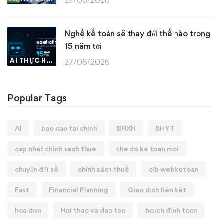
27/06/2026
Nghề kế toán sẽ thay đổi thế nào trong
15 năm tới
AI THỰC HÀNH
27/06/2026
Popular Tags
AI
bao cao tai chinh
BHXH
BHYT
cap nhat chinh sach thue
che do ke toan moi
chuyển đổi số
chính sách thuế
clb webketoan
Fast
Financial Planning
Giao dịch liên kết
hoa don
Hoi thao va dao tao
hoạch định tccn