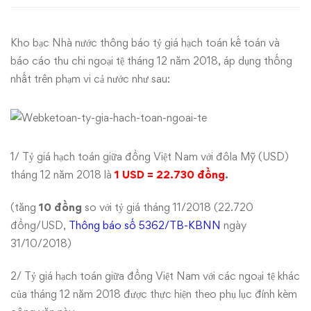
toán
Kho bạc Nhà nước thông báo tỷ giá hạch toán kế toán và
ngoại
báo cáo thu chi ngoại tệ tháng 12 năm 2018, áp dụng thống
tệ
nhất trên phạm vi cả nước như sau:
Tháng
12/2018
1/ Tỷ giá hạch toán giữa đồng Việt Nam với đôla Mỹ (USD)
tháng 12 năm 2018 là
1 USD = 22.730 đồng
.
(tăng
10 đồng
so với tỷ giá tháng 11/2018 (22.720
đồng/USD,
Thông báo số 5362/TB-KBNN
ngày
31/10/2018)
2/ Tỷ giá hạch toán giữa đồng Việt Nam với các ngoại tệ khác
của tháng 12 năm 2018 được thực hiện theo phụ lục đính kèm