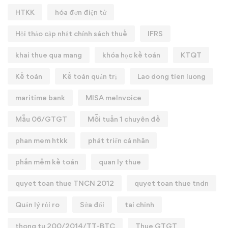
HTKK
hóa đơn điện tử
Hội thảo cập nhật chính sách thuế
IFRS
khai thue qua mang
khóa học kế toán
KTQT
Kế toán
Kế toán quản trị
Lao dong tien luong
maritime bank
MISA meInvoice
Mẫu 06/GTGT
Mỗi tuần 1 chuyên đề
phan mem htkk
phát triển cá nhân
phần mềm kế toán
quan ly thue
quyet toan thue TNCN 2012
quyet toan thue tndn
Quản lý rủi ro
Sửa đổi
tai chinh
thong tu 200/2014/TT-BTC
Thue GTGT