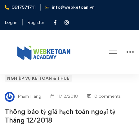
0917571711
info@webketoan.vn
Home
Nghiệp vụ Kế toán & Thuế
Thông báo tỷ giá hạch toán ngoại tệ Tháng 12/2018
Log in
Register
Blog
Thông
NGHIỆP VỤ KẾ TOÁN & THUẾ
báo
Phạm Hằng
11/12/2018
0 comments
tỷ
Thông báo tỷ giá hạch toán ngoại tệ
giá
Tháng 12/2018
hạch