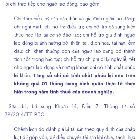
bản
lợi chi trực tiếp cho người lao động, bao gồm:
quy
Chi đám hiếu, hỷ của bản thân và gia đình người lao động;
định
chi nghỉ mát, chi hỗ trợ điều trị; chi hỗ trợ bổ sung kiến
thức học tập tại cơ sở đào tạo; chi hỗ trợ gia đình người
về
lao động bị ảnh hưởng bởi thiên tai, địch họa, tai nạn, ốm
đau; chi khen thưởng con của người lao động có thành
thuế
tích tốt trong học tập; chi hỗ trợ chi phí đi lại ngày lễ, tết
cho người lao động và những khoản chi có tính chất phúc
lợi khác.
Tổng số chi có tính chất phúc lợi nêu trên
không quá 01 tháng lương bình quân thực tế thực
hiện trong năm tính thuế của doanh nghiệp.
Sửa đổi, bổ sung Khoản 14, Điều 7, Thông tư số
78/2014/TT-BTC
Chênh lệch do đánh giá lại tài sản theo quy định của pháp
luật để góp vốn, để điều chuyển tài sản khi chia, tách, hợp