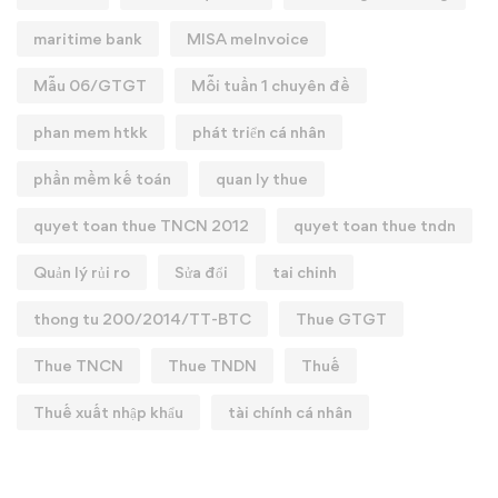
maritime bank
MISA meInvoice
Mẫu 06/GTGT
Mỗi tuần 1 chuyên đề
phan mem htkk
phát triển cá nhân
phần mềm kế toán
quan ly thue
quyet toan thue TNCN 2012
quyet toan thue tndn
Quản lý rủi ro
Sửa đổi
tai chinh
thong tu 200/2014/TT-BTC
Thue GTGT
Thue TNCN
Thue TNDN
Thuế
Thuế xuất nhập khẩu
tài chính cá nhân