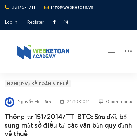
0917571711
info@webketoan.vn
Home
Nghiệp vụ Kế toán & Thuế
Thông tư 151/2014/TT-BTC: Sửa đổi, bổ sung một số điều
Log in
Register
tại các văn bản quy định về thuế
Blog
Thông
NGHIỆP VỤ KẾ TOÁN & THUẾ
tư
Nguyễn Hải Tâm
24/10/2014
0 comments
151/2014/TT-
Thông tư 151/2014/TT-BTC: Sửa đổi, bổ
BTC:
sung một số điều tại các văn bản quy định
về thuế