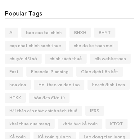
Popular Tags
AI
bao cao tai chinh
BHXH
BHYT
cap nhat chinh sach thue
che do ke toan moi
chuyển đổi số
chính sách thuế
clb webketoan
Fast
Financial Planning
Giao dịch liên kết
hoa don
Hoi thao va dao tao
hoạch định tccn
HTKK
hóa đơn điện tử
Hội thảo cập nhật chính sách thuế
IFRS
khai thue qua mang
khóa học kế toán
KTQT
Kế toán
Kế toán quản trị
Lao dong tien luong