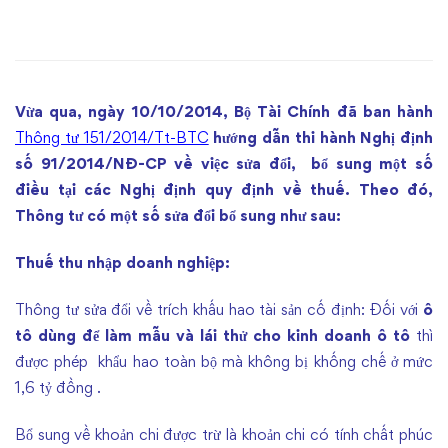
Sửa
đổi,
bổ
Vừa qua, ngày 10/10/2014, Bộ Tài Chính đã ban hành
sung
Thông tư 151/2014/Tt-BTC
hướng dẫn thi hành Nghị định
số 91/2014/NĐ-CP về việc sửa đổi, bổ sung một số
một
điều tại các Nghị định quy định về thuế. Theo đó,
Thông tư có một số sửa đổi bổ sung như sau:
số
điều
Thuế thu nhập doanh nghiệp:
tại
Thông tư sửa đổi về trích khấu hao tài sản cố định: Đối với
ô
tô dùng để làm mẫu và lái thử cho kinh doanh ô tô
thì
các
được phép khẩu hao toàn bộ mà không bị khống chế ở mức
1,6 tỷ đồng .
văn
Bổ sung về khoản chi được trừ là khoản chi có tính chất phúc