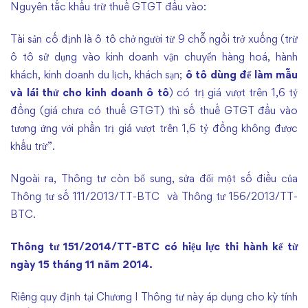
Nguyên tắc khấu trừ thuế GTGT đầu vào:
Tài sản cố định là ô tô chở người từ 9 chỗ ngồi trở xuống (trừ
ô tô sử dụng vào kinh doanh vận chuyển hàng hoá, hành
khách, kinh doanh du lịch, khách sạn;
ô tô dùng để làm mẫu
và lái thử cho kinh doanh ô tô
) có trị giá vượt trên 1,6 tỷ
đồng (giá chưa có thuế GTGT) thì số thuế GTGT đầu vào
tương ứng với phần trị giá vượt trên 1,6 tỷ đồng không được
khấu trừ”.
Ngoài ra, Thông tư còn bổ sung, sửa đổi một số điều của
Thông tư số 111/2013/TT-BTC và Thông tư 156/2013/TT-
BTC.
Thông tư 151/2014/TT-BTC có hiệu lực thi hành kể từ
ngày 15 tháng 11 năm 2014.
Riêng quy định tại Chương I Thông tư này áp dụng cho kỳ tính