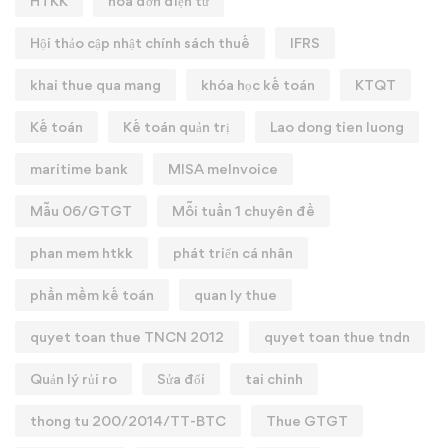
HTKK
hóa đơn điện tử
Hội thảo cập nhật chính sách thuế
IFRS
khai thue qua mang
khóa học kế toán
KTQT
Kế toán
Kế toán quản trị
Lao dong tien luong
maritime bank
MISA meInvoice
Mẫu 06/GTGT
Mỗi tuần 1 chuyên đề
phan mem htkk
phát triển cá nhân
phần mềm kế toán
quan ly thue
quyet toan thue TNCN 2012
quyet toan thue tndn
Quản lý rủi ro
Sửa đổi
tai chinh
thong tu 200/2014/TT-BTC
Thue GTGT