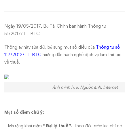
quy
định
Ngày 19/05/2017, Bộ Tài Chính ban hành Thông tư
về
51/2017/TT-BTC
đại
Thông tư này sửa đổi, bổ sung một số điều của
Thông tư số
117/2012/TT-BTC
hướng dẫn hành nghề dịch vụ làm thủ tục
lý
về thuế.
thuế
Ảnh minh họa. Nguồn ảnh: Internet
Một số điểm chú ý:
– Mở rộng khái niệm
“Đại lý thuế”.
Theo đó trước kia chỉ có