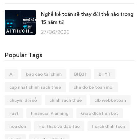
Nghề kế toán sẽ thay đổi thế nào trong
15 năm tới
AI THỰC HÀNH
27/06/2026
Popular Tags
AI
bao cao tai chinh
BHXH
BHYT
cap nhat chinh sach thue
che do ke toan moi
chuyển đổi số
chính sách thuế
clb webketoan
Fast
Financial Planning
Giao dịch liên kết
hoa don
Hoi thao va dao tao
hoạch định tccn