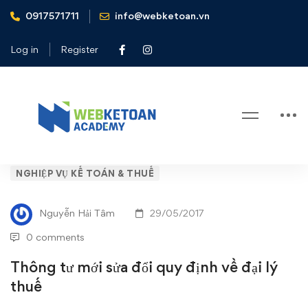
0917571711
info@webketoan.vn
Home
Nghiệp vụ Kế toán & Thuế
Thông tư mới sửa đổi quy định về đại lý thuế
Log in
Register
Blog
Thông
NGHIỆP VỤ KẾ TOÁN & THUẾ
tư
Nguyễn Hải Tâm
29/05/2017
mới
0 comments
sửa
Thông tư mới sửa đổi quy định về đại lý
thuế
đổi